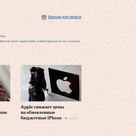
Версия для печати
ены.
mited не несет какой-либо ответственности за точность
Apple снижает цены
one
на обновленные
бюджетные iPhone
16501