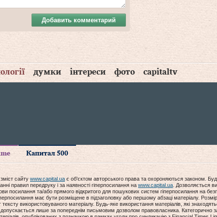
Добавить комментарий
ології
думки
інтереси
фото
capitaltv
time
Капитал 500
 зміст сайту
www.capital.ua
є об'єктом авторського права та охороняються законом. Буд
анні правил передруку і за наявності гіперпосилання на
www.capital.ua
. Дозволяється ви
мови посилання та/або прямого відкритого для пошукових систем гіперпосилання на без
гіперпосилання має бути розміщене в підзаголовку або першому абзаці матеріалу. Розм
ексту використовуваного матеріалу. Будь-яке використання матеріалів, які знаходять
допускається лише за попереднім письмовим дозволом правовласника. Категорично за
еріалів, опублікованих з позначкою в рамках угоди про синдикацію з Financial Times Lim