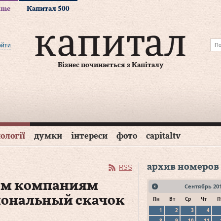
time
Капитал 500
ойти
Бізнес починається з Капіталу
ології
думки
інтереси
фото
capitaltv
архив номеров
RSS
им компаниям
Сентябрь
20
иональный скачок
Пн
Вт
Ср
Чт
П
1
2
3
4
8
9
10
11