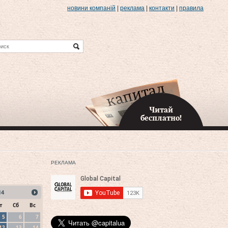
новини компаній
|
реклама
|
контакти
|
правила
Читай
бесплатно!
РЕКЛАМА
14
т
Сб
Вс
5
6
7
12
13
14