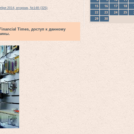
15
16
17
18
ября 2014, вторник, №148 (325)
22
23
24
25
29
30
nancial Times, доступ к данному
аины.