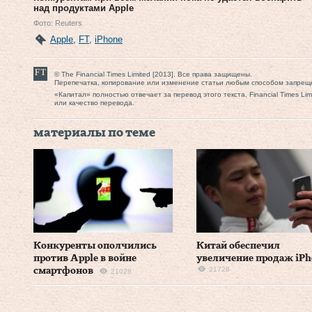
над продуктами Apple
Фото: Reuters
Apple
,
FT
,
iPhone
© The Financial Times Limited [2013]. Все права защищены.
Перепечатка, копирование или изменение статьи любым способом запрещ
«Капитал» полностью отвечает за перевод этого текста, Financial Times Li
или качество перевода.
материалы по теме
Конкуренты ополчились
Китай обеспечил
против Apple в войне
увеличение продаж iPh
21728
смартфонов
21028