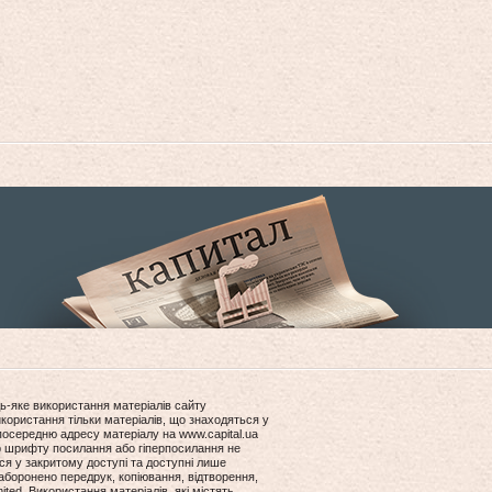
ь-яке використання матеріалів сайту
користання тільки матеріалів, що знаходяться у
посередню адресу матеріалу на www.capital.ua
ір шрифту посилання або гіперпосилання не
ся у закритому доступі та доступні лише
боронено передрук, копіювання, відтворення,
ited. Використання матеріалів, які містять