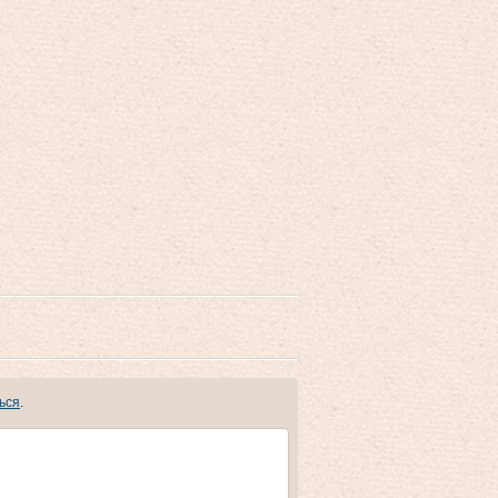
ься
.