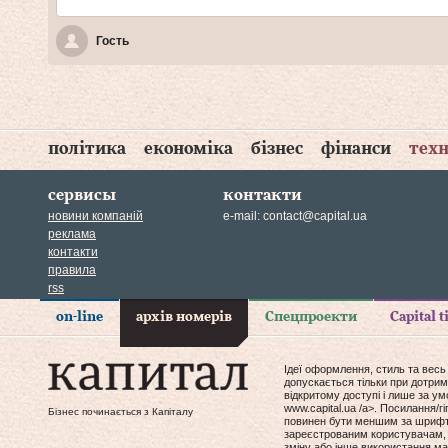
Гость
політика
економіка
бізнес
фінанси
техн
сервисы
контакти
новини компаній
e-mail:
contact@capital.ua
реклама
контакти
правила
rss
on-line
архів номерів
Спецпроекти
Capital 
Ідеї оформлення, стиль та весь
допускається тільки при дотрим
відкритому доступі і лише за у
www.capital.ua /a>. Посилання/
Бізнес починається з Капіталу
повинен бути меншим за шрифт т
зареєстрованим користувачам, 
зміну або інше використання мат