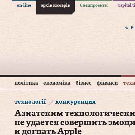
on-line
архів номерів
Спецпроекти
Capital 
В
політика
економіка
бізнес
фінанси
техн
технології
конкуренция
Азиатским технологическ
не удается совершить эмоц
и догнать Apple