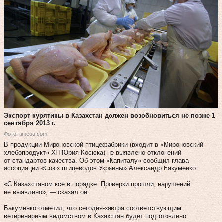
Экспорт курятины в Казахстан должен возобновиться не позже 1
сентября 2013 г.
Фото: timeua.com
В продукции Мироновской птицефабрики (входит в «Мироновский
хлебопродукт» ХП Юрия Косюка) не выявлено отклонений
от стандартов качества. Об этом «Капиталу» сообщил глава
ассоциации «Союз птицеводов Украины» Александр Бакуменко.
«С Казахстаном все в порядке. Проверки прошли, нарушений
не выявлено», — сказал он.
Бакуменко отметил, что сегодня-завтра соответствующим
ветеринарным ведомством в Казахстан будет подготовлено