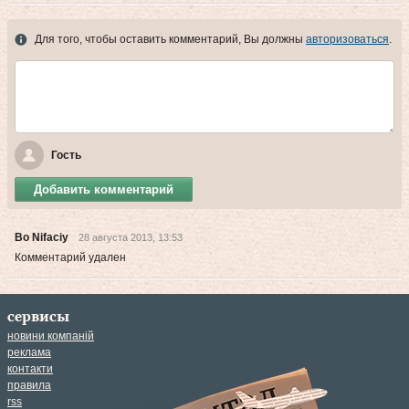
Для того, чтобы оставить комментарий, Вы должны
авторизоваться
.
Гость
Добавить комментарий
Bo Nifaciy
28 августа 2013, 13:53
Комментарий удален
сервисы
новини компаній
реклама
контакти
правила
rss