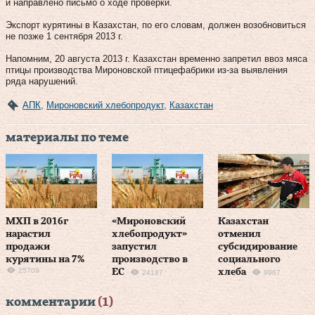
и направлено письмо о ходе проверки.
Экспорт курятины в Казахстан, по его словам, должен возобновиться
не позже 1 сентября 2013 г.
Напомним, 20 августа 2013 г. Казахстан временно запретил ввоз мяса
птицы производства Мироновской птицефабрики из-за выявления
ряда нарушений.
АПК
,
Мироновский хлебопродукт
,
Казахстан
материалы по теме
МХП в 2016г
«Мироновский
Казахстан
нарастил
хлебопродукт»
отменил
продажи
запустил
субсидирование
курятины на 7%
производство в
социального
25709
ЕС
хлеба
24187
9967
комментарии
(1)