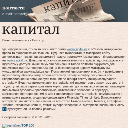
контакти
e-mail:
contact@capital.ua
Бізнес починається з Капіталу
Ідеї оформлення, стиль та весь зміст сайту
www.capital.ua
є об'єктом авторського
права та охороняються законом. Будь-яке використання матеріалів сайту
допускається тільки при дотриманні правил передруку і за наявності гіперпосилання
на
www.capital.ua
. Дозволяється використання тільки матеріалів, що знаходяться у
відкритому доступі і лише за умови посилання та/або прямого відкритого для
пошукових систем гіперпосилання на безпосередню адресу матеріалу на
www.capital.ua www.capital.ua /a>. Посилання/гіперпосилання має бути розміщене в
підзаголовку або першому абзаці матеріалу. Розмір шрифту посилання або
гіперпосилання не повинен бути меншим за шрифт тексту використовуваного
матеріалу. Будь-яке використання матеріалів, які знаходяться у закритому доступі
та доступні лише зареєстрованим користувачам, допускається лише за попереднім
письмовим дозволом правовласника. Категорично заборонено передрук,
копіювання, відтворення, зміну або інше використання матеріалів, опублікованих з
позначкою в рамках угоди про синдикацію з Financial Times Limited. Використання
матеріалів, які містять посилання на агентства France-Presse, Reuters, Інтерфакс-
Україна, Українські новини, УНІАН суворо заборонено. Матеріали, позначені знаком
публікуються на правах реклами.
Всі права захищені. © 2012 - 2023