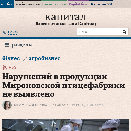
on-line
архів номерів
Спецпроекти
Capital time
Капитал 500
Бізнес починається з Капіталу
Войти
разделы
бізнес
агробизнес
RSS
Нарушений в продукции
Мироновской птицефабрики
не выявлено
МАРИЯ БРОВИНСКАЯ
28.08.2013 / 13:37
1
18779