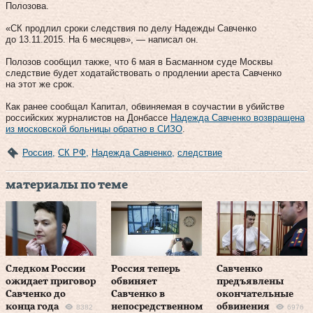
Полозова.
«СК продлил сроки следствия по делу Надежды Савченко
до 13.11.2015. На 6 месяцев», — написал он.
Полозов сообщил также, что 6 мая в Басманном суде Москвы
следствие будет ходатайствовать о продлении ареста Савченко
на этот же срок.
Как ранее сообщал Капитал, обвиняемая в соучастии в убийстве
российских журналистов на Донбассе
Надежда Савченко возвращена
из московской больницы обратно в СИЗО
.
Россия
,
СК РФ
,
Надежда Савченко
,
следствие
материалы по теме
Следком России
Россия теперь
Савченко
ожидает приговор
обвиняет
предъявлены
Савченко до
Савченко в
окончательные
конца года
непосредственном
обвинения
8382
6976