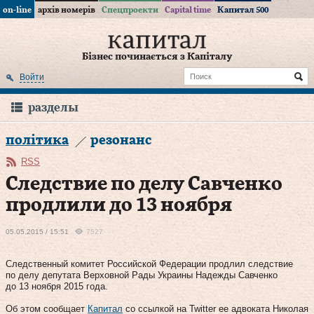
on-line
архів номерів
Спецпроекти
Capital time
Капитал 500
Бізнес починається з Капіталу
Войти
разделы
політика
резонанс
RSS
Следствие по делу Савченко
продлили до 13 ноября
05.05.2015 / 15:51
7527
Следственный комитет Российской Федерации продлил следствие
по делу депутата Верховной Рады Украины Надежды Савченко
до 13 ноября 2015 года.
Об этом сообщает
Капитал
со ссылкой на Twitter ее адвоката Николая