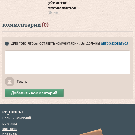
убийстве
журналистов
7989
комментарии
(0)
Для того, чтобы оставить комментарий, Вы должны
авторизоваться
.
Гость
Добавить комментарий
сервисы
новини компаній
реклама
контакти
правила