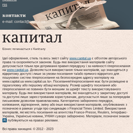
rss
контакти
e-mail:
contact@capital.ua
Бізнес починається з Капіталу
Ідеї оформлення, стиль та весь зміст сайту
www.capital.ua
є об'єктом авторського
права та охороняються законом. Будь-яке використання матеріалів сайту
допускається тільки при дотриманні правил передруку і за наявності гіперпосилання
на
www.capital.ua
. Дозволяється використання тільки матеріалів, що знаходяться у
відкритому доступі і лише за умови посилання та/або прямого відкритого для
пошукових систем гіперпосилання на безпосередню адресу матеріалу на
www.capital.ua www.capital.ua /a>. Посилання/гіперпосилання має бути розміщене в
підзаголовку або першому абзаці матеріалу. Розмір шрифту посилання або
гіперпосилання не повинен бути меншим за шрифт тексту використовуваного
матеріалу. Будь-яке використання матеріалів, які знаходяться у закритому доступі
та доступні лише зареєстрованим користувачам, допускається лише за попереднім
письмовим дозволом правовласника. Категорично заборонено передрук,
копіювання, відтворення, зміну або інше використання матеріалів, опублікованих з
позначкою в рамках угоди про синдикацію з Financial Times Limited. Використання
матеріалів, які містять посилання на агентства France-Presse, Reuters, Інтерфакс-
Україна, Українські новини, УНІАН суворо заборонено. Матеріали, позначені знаком
публікуються на правах реклами.
Всі права захищені. © 2012 - 2023