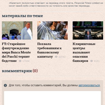
«Капитал» полностью отвечает за перевод этого текста, Financial Times Limited не
несет какой-либо ответственности за точность или качество перевода.
материалы по теме
FT: Старейшее
Похвала
Клиринговые
финучреждение
требованиям к
центры
мира Banca Monte
банковскому
вызывают
dei Paschi терпит
капиталу
опасения
33742
бедствие
банкиров
17068
9161
комментарии
(0)
Для того, чтобы оставить комментарий, Вы должны
авторизоваться
.