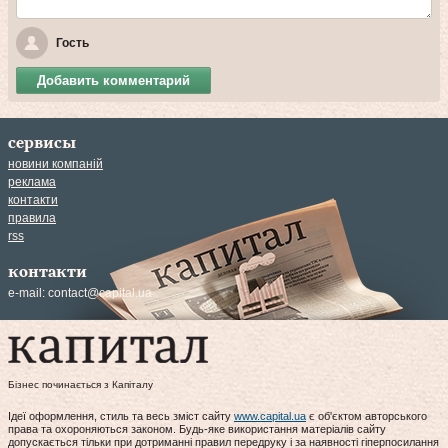
Гость
Добавить комментарий
сервисы
новини компаній
реклама
контакти
правила
rss
контакти
e-mail:
contact@capital.ua
Бізнес починається з Капіталу
Ідеї оформлення, стиль та весь зміст сайту
www.capital.ua
є об'єктом авторського
права та охороняються законом. Будь-яке використання матеріалів сайту
допускається тільки при дотриманні правил передруку і за наявності гіперпосилання