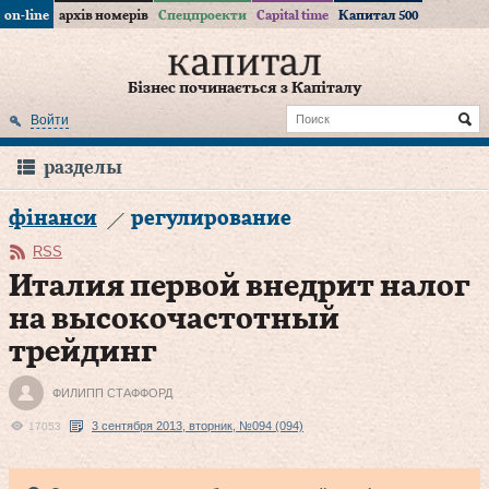
on-line
архів номерів
Спецпроекти
Capital time
Капитал 500
Бізнес починається з Капіталу
Войти
разделы
фінанси
регулирование
RSS
Италия первой внедрит налог
на высокочастотный
трейдинг
ФИЛИПП СТАФФОРД
3 сентября 2013, вторник, №094 (094)
17053