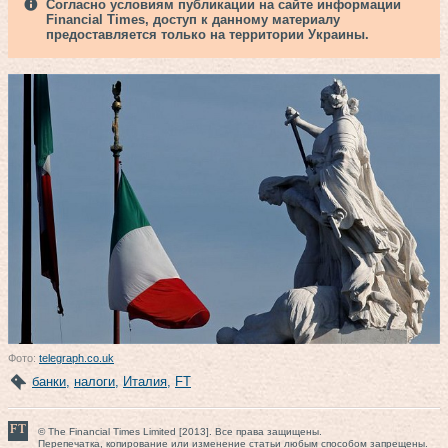
Согласно условиям публикации на сайте информации
Financial Times, доступ к данному материалу
предоставляется только на территории Украины.
Фото:
telegraph.co.uk
банки
,
налоги
,
Италия
,
FT
© The Financial Times Limited [2013]. Все права защищены.
Перепечатка, копирование или изменение статьи любым способом запрещены.