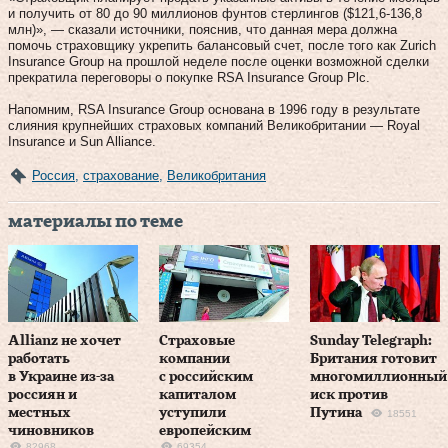
и получить от 80 до 90 миллионов фунтов стерлингов ($121,6-136,8
млн)», — сказали источники, пояснив, что данная мера должна
помочь страховщику укрепить балансовый счет, после того как Zurich
Insurance Group на прошлой неделе после оценки возможной сделки
прекратила переговоры о покупке RSA Insurance Group Plc.
Напомним, RSA Insurance Group основана в 1996 году в результате
слияния крупнейших страховых компаний Великобритании — Royal
Insurance и Sun Alliance.
Россия
,
страхование
,
Великобритания
материалы по теме
Allianz не хочет
Страховые
Sunday Telegraph:
работать
компании
Британия готовит
в Украине из-за
с российским
многомиллионный
россиян и
капиталом
иск против
местных
уступили
Путина
18551
чиновников
европейским
82968
69354