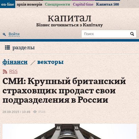
on-line
архів номерів
Спецпроекти
Capital time
Капитал 500
Бізнес починається з Капіталу
Войти
разделы
фінанси
векторы
RSS
СМИ: Крупный британский
страховщик продаст свои
подразделения в России
28.09.2015 / 10:49
9548