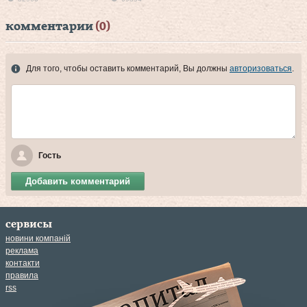
комментарии
(0)
Для того, чтобы оставить комментарий, Вы должны
авторизоваться
.
Гость
Добавить комментарий
сервисы
новини компаній
реклама
контакти
правила
rss