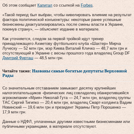
Об этом сообщает
Капитал
со ссылкой на
Forbes
.
«Такой период был выбран, чтобы нивелировать влияние на результат
фактора политической конъюнктуры: некоторые ранее успешные
бизнесмены деактуализировались после смены власти в Украине,
покинув страну», — объясняет издание в материале.
Как уточняется, следом за первой тройкой идут тренер
принадлежащего Ахметову футбольного клуба «Шахтер» Мирча
Луческу — 52 млн грн, мэр Киева Виталий Кличко — 48,7 млн грн и
отсутствующий в Украине с весны прошлого года владелец Group DF
Дмитрий Фирташ
— 48,5 млн грн.
Читайте также:
Названы самые богатые депутаты Верховной
Рады
Со значительным отставанием замыкают десятку крупнейших
налогоплательщиков -физических лиц совладелец обанкротившейся
агрокомпании «Мрия» Николай Гута — 24,7 млн грн, владелец группы
ТАС Сергей Тигипко — 20,4 млн грн, владелец Смарт-холдинга Вадим
Новинский — 19,6 млн грн и президент Украины Петр Порошенко —
17,9 млн грн.
Данные о НДФЛ, уплаченных другими известными бизнесменами или
публичными украинцами, в материале отсутствуют.