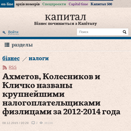
on-line
архів номерів
Спецпроекти
Capital time
Капитал 500
Бізнес починається з Капіталу
Войти
разделы
бізнес
налоги
RSS
Ахметов, Колесников и
Кличко названы
крупнейшими
налогоплательщиками
физлицами за 2012-2014 года
08.12.2015 / 20:29
2
38166