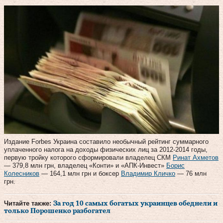
Издание Forbes Украина составило необычный рейтинг суммарного
уплаченного налога на доходы физических лиц за 2012-2014 годы,
первую тройку которого сформировали владелец СКМ
Ринат Ахметов
— 379,8 млн грн, владелец «Конти» и «АПК-Инвест»
Борис
Колесников
— 164,1 млн грн и боксер
Владимир Кличко
— 76 млн
грн.
Читайте также:
За год 10 самых богатых украинцев обеднели и
только Порошенко разбогател