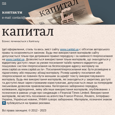
rss
контакти
e-mail:
contact@capital.ua
Бізнес починається з Капіталу
Ідеї оформлення, стиль та весь зміст сайту
www.capital.ua
є об'єктом авторського
права та охороняються законом. Будь-яке використання матеріалів сайту
допускається тільки при дотриманні правил передруку і за наявності гіперпосилання
на
www.capital.ua
. Дозволяється використання тільки матеріалів, що знаходяться у
відкритому доступі і лише за умови посилання та/або прямого відкритого для
пошукових систем гіперпосилання на безпосередню адресу матеріалу на
www.capital.ua www.capital.ua /a>. Посилання/гіперпосилання має бути розміщене в
підзаголовку або першому абзаці матеріалу. Розмір шрифту посилання або
гіперпосилання не повинен бути меншим за шрифт тексту використовуваного
матеріалу. Будь-яке використання матеріалів, які знаходяться у закритому доступі
та доступні лише зареєстрованим користувачам, допускається лише за попереднім
письмовим дозволом правовласника. Категорично заборонено передрук,
копіювання, відтворення, зміну або інше використання матеріалів, опублікованих з
позначкою в рамках угоди про синдикацію з Financial Times Limited. Використання
матеріалів, які містять посилання на агентства France-Presse, Reuters, Інтерфакс-
Україна, Українські новини, УНІАН суворо заборонено. Матеріали, позначені знаком
публікуються на правах реклами.
Всі права захищені. © 2012 - 2023