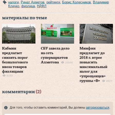
налоги
,
Ринат Ахметов
,
рейтинги
,
Борис Колесников
,
Владимир
Кличко
,
физлица
,
НДФЛ
материалы по теме
Кабмин
СБУ завела дело
Минфин
предлагает
на сеть
предлагает до
снизить порог
супермаркетов
2018 г. втрое
безналогового
Ахметова
повысить
26846
ввоза товаров
максимальный
физлицами
налог для
8189
«упрощенцев»
группы «В»
8927
комментарии
(2)
Для того, чтобы оставить комментарий, Вы должны
авторизоваться
.