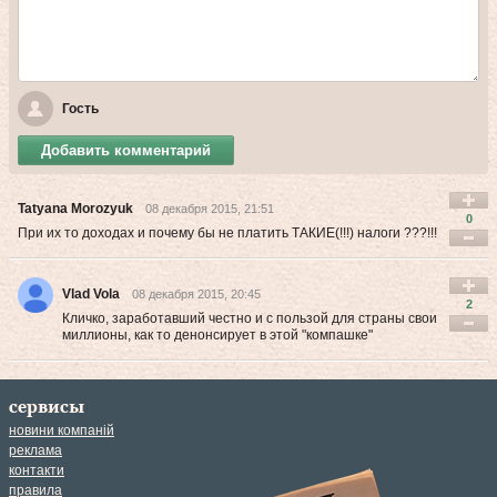
Гость
Добавить комментарий
Tatyana Morozyuk
08 декабря 2015, 21:51
0
При их то доходах и почему бы не платить ТАКИЕ(!!!) налоги ???!!!
Vlad Vola
08 декабря 2015, 20:45
2
Кличко, заработавший честно и с пользой для страны свои
миллионы, как то денонсирует в этой "компашке"
сервисы
новини компаній
реклама
контакти
правила