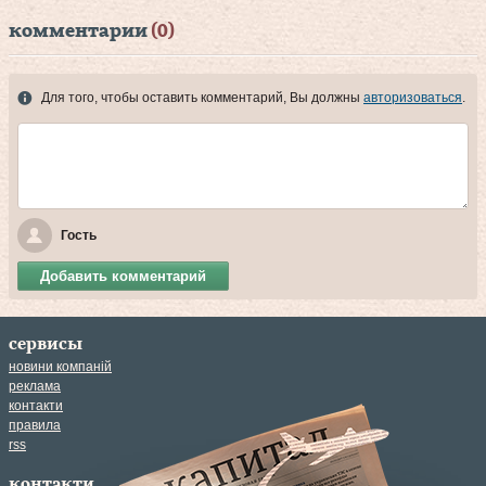
комментарии
(0)
Для того, чтобы оставить комментарий, Вы должны
авторизоваться
.
Гость
Добавить комментарий
сервисы
новини компаній
реклама
контакти
правила
rss
контакти