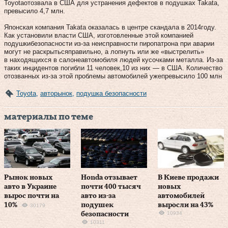
Toyotaотозвала в США для устранения дефектов в подушках Takata,
превысило 4,7 млн.
Японская компания Takata оказалась в центре скандала в 2014году.
Как установили власти США, изготовленные этой компанией
подушкибезопасности из-за неисправности пиропатрона при аварии
могут не раскрытьсяправильно, а лопнуть или же «выстрелить»
в находящихся в салонеавтомобиля людей кусочками металла. Из-за
таких инцидентов погибли 11 человек,10 из них — в США. Количество
отозванных из-за этой проблемы автомобилей ужепревысило 100 млн
Toyota
,
авторынок
,
подушка безопасности
материалы по теме
Рынок новых
Honda отзывает
В Киеве продажи
авто в Украине
почти 400 тысяч
новых
вырос почти на
авто из-за
автомобилей
10%
подушек
выросли на 43%
30179
10934
безопасности
10311