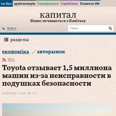
on-line
архів номерів
Спецпроекти
Capital time
Капитал 500
Бізнес починається з Капіталу
Войти
разделы
економіка
авторынок
RSS
Toyota отзывает 1,5 миллиона
машин из-за неисправности в
подушках безопасности
24.05.2016 / 11:22
8978