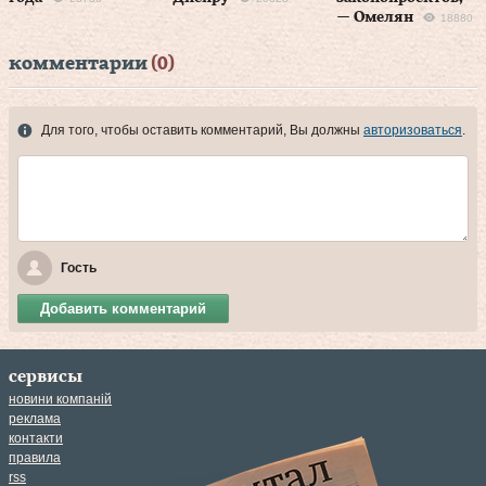
— Омелян
18880
комментарии
(0)
Для того, чтобы оставить комментарий, Вы должны
авторизоваться
.
Гость
Добавить комментарий
сервисы
новини компаній
реклама
контакти
правила
rss