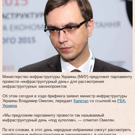
Министерство инфраструктуры Украины (МИУ) предложит парламенту
провести «инфраструктурный день» для рассмотрения
инфраструктурных законопроектов.
Об этом сегодня в ходе брифинга заявил министр инфраструктуры
Украины Владимир Омелян, передает
Капитал
со ссылкой на
РБК-
Украина
.
«Мы предложим парламенту провести так называемый
инфраструктурный день «под куполом», — отметил Омелян.
По его словам, в этот день народные избранники смогут рассмотреть
наработанные инфраструктурные законопроекты, в частности,