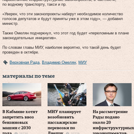
по водному транспорту, такси и пр.
«Уверен, что эти законопроекты наберут необходимое количество
голосов депутатов и будут приняты уже в этом году», — добавил
министр.
Также Омелян подчеркнул, что этот год будет «переломным в плане
законодательных инициатив».
По словам главы МИУ, наиболее вероятно, что такой день будет
проведен в октябре.
Верховная Рада
,
Владимир Омелян
,
МИУ
материалы по теме
В Кабмине хотят
МИУ планирует
На рассмотрение
запретить ввоз
возобновить
Рады подано
бензиновых
пассажирские
около 20
машин с 2030
перевозки по
инфраструктурны
года
Днепру
законопроектов,
28736
20328