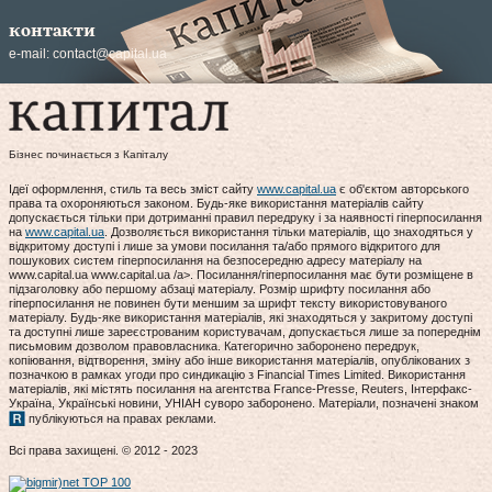
контакти
e-mail:
contact@capital.ua
Бізнес починається з Капіталу
Ідеї оформлення, стиль та весь зміст сайту
www.capital.ua
є об'єктом авторського
права та охороняються законом. Будь-яке використання матеріалів сайту
допускається тільки при дотриманні правил передруку і за наявності гіперпосилання
на
www.capital.ua
. Дозволяється використання тільки матеріалів, що знаходяться у
відкритому доступі і лише за умови посилання та/або прямого відкритого для
пошукових систем гіперпосилання на безпосередню адресу матеріалу на
www.capital.ua www.capital.ua /a>. Посилання/гіперпосилання має бути розміщене в
підзаголовку або першому абзаці матеріалу. Розмір шрифту посилання або
гіперпосилання не повинен бути меншим за шрифт тексту використовуваного
матеріалу. Будь-яке використання матеріалів, які знаходяться у закритому доступі
та доступні лише зареєстрованим користувачам, допускається лише за попереднім
письмовим дозволом правовласника. Категорично заборонено передрук,
копіювання, відтворення, зміну або інше використання матеріалів, опублікованих з
позначкою в рамках угоди про синдикацію з Financial Times Limited. Використання
матеріалів, які містять посилання на агентства France-Presse, Reuters, Інтерфакс-
Україна, Українські новини, УНІАН суворо заборонено. Матеріали, позначені знаком
публікуються на правах реклами.
Всі права захищені. © 2012 - 2023