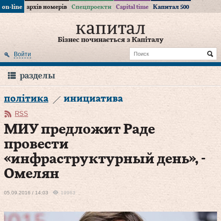
on-line
архів номерів
Спецпроекти
Capital time
Капитал 500
Бізнес починається з Капіталу
Войти
разделы
політика
инициатива
RSS
МИУ предложит Раде
провести
«инфраструктурный день», -
Омелян
05.09.2016 / 14:03
19963