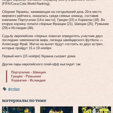
(FIFA/Coca-Cola World Ranking).
Сборная Украины, занимающая на сегодняшний день 20-е место
мирового рейтинга, оказалась среди сеяных команд, составив
компанию Португалии (14-е место), Греции (15) и Хорватии (18). Во
вторую корзину попали сборные Франции (21), Швеции (25), Румынии
(29) и Исландии (46).
Судьбу европейских сборных помогал определять участник двух
последних чемпионатов мира, легенда швейцарского футбола —
Александр Фрай. Матчи на вылет будут состоять из двух встреч,
которые пройдут 15 и 19 ноября.
Первый матч (15 ноября) Украина сыграет дома.
Другие пары европейского плей-офф выглядят так:
Португалия - Швеция
Греция - Румыния
Хорватия - Исландия
футбол
материалы по теме