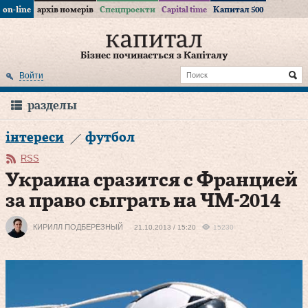
on-line
архів номерів
Спецпроекти
Capital time
Капитал 500
Бізнес починається з Капіталу
Войти
разделы
інтереси
футбол
RSS
Украина сразится с Францией
за право сыграть на ЧМ-2014
КИРИЛЛ ПОДБЕРЕЗНЫЙ
21.10.2013 / 15:20
15230