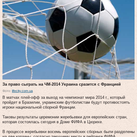
За право сыграть на ЧМ-2014 Украина сразится с Францией
Фото:
lifecity.com.ua
В матчах плей-офф за выход на чемпионат мира 2014 г., который
пройдет в Бразилии, украинским футболистам будут противостоять
игроки национальной сборной Франции.
Таковы результаты церемонии жеребьевки для европейских стран,
которая состоялась сегодня в Доме ФИФА в Цюрихе.
В процессе жеребьевки восемь европейских сборных были разделены
на две корзины, согласно текущему месту в рейтинге ФИФА