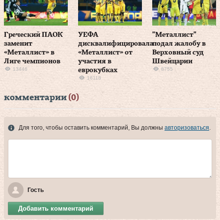
Греческий ПАОК
УЕФА
"Металлист"
заменит
дисквалифицировала
подал жалобу в
«Металлист» в
«Металлист» от
Верховный суд
Лиге чемпионов
участия в
Швейцарии
13446
8755
еврокубках
16118
комментарии
(0)
Для того, чтобы оставить комментарий, Вы должны
авторизоваться
.
Гость
Добавить комментарий