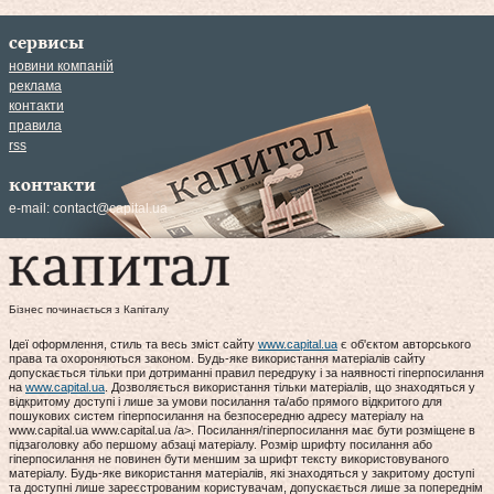
сервисы
новини компаній
реклама
контакти
правила
rss
контакти
e-mail:
contact@capital.ua
Бізнес починається з Капіталу
Ідеї оформлення, стиль та весь зміст сайту
www.capital.ua
є об'єктом авторського
права та охороняються законом. Будь-яке використання матеріалів сайту
допускається тільки при дотриманні правил передруку і за наявності гіперпосилання
на
www.capital.ua
. Дозволяється використання тільки матеріалів, що знаходяться у
відкритому доступі і лише за умови посилання та/або прямого відкритого для
пошукових систем гіперпосилання на безпосередню адресу матеріалу на
www.capital.ua www.capital.ua /a>. Посилання/гіперпосилання має бути розміщене в
підзаголовку або першому абзаці матеріалу. Розмір шрифту посилання або
гіперпосилання не повинен бути меншим за шрифт тексту використовуваного
матеріалу. Будь-яке використання матеріалів, які знаходяться у закритому доступі
та доступні лише зареєстрованим користувачам, допускається лише за попереднім