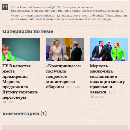
© The Financial Times Limited [2013]. Все права защищены.
Перепечатка, копирование или изменение статьи любым способом запрещены.
«Капитал» полностью отвечает за перевод этого текста, Financial Times Limited не
несет какой-либо ответственности за точность или качество перевода.
материалы по теме
FT: В качестве
«Кронпринцесса»
Меркель
жеста
получила
заключила
примирения
непростое
соглашение о
Меркель
министерство
коалиции между
предложила
обороны
правыми и
14749
Путину торговые
левыми
1
20446
переговоры
20482
комментарии
(1)