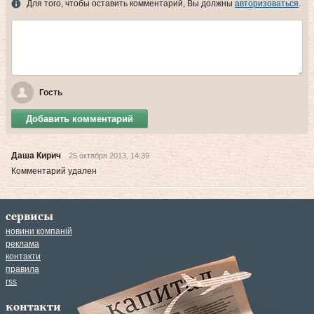
Для того, чтобы оставить комментарий, Вы должны
авторизоваться
.
Гость
Добавить комментарий
Даша Кирич
25 октября 2013, 14:39
Комментарий удален
сервисы
новини компаній
реклама
контакти
правила
rss
контакти