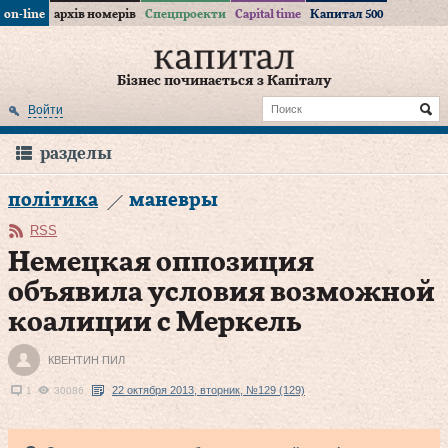
on-line
архів номерів
Спецпроекти
Capital time
Капитал 500
Бізнес починається з Капіталу
Войти
разделы
політика
маневры
RSS
Немецкая оппозиция
объявила условия возможной
коалиции с Меркель
КВЕНТИН ПИЛ
22 октября 2013, вторник, №129 (129)
1
30086