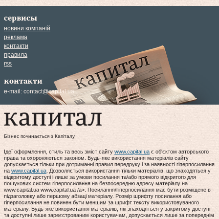
сервисы
новини компаній
реклама
контакти
правила
rss
контакти
e-mail:
contact@capital.ua
Бізнес починається з Капіталу
Ідеї оформлення, стиль та весь зміст сайту
www.capital.ua
є об'єктом авторського
права та охороняються законом. Будь-яке використання матеріалів сайту
допускається тільки при дотриманні правил передруку і за наявності гіперпосилання
на
www.capital.ua
. Дозволяється використання тільки матеріалів, що знаходяться у
відкритому доступі і лише за умови посилання та/або прямого відкритого для
пошукових систем гіперпосилання на безпосередню адресу матеріалу на
www.capital.ua www.capital.ua /a>. Посилання/гіперпосилання має бути розміщене в
підзаголовку або першому абзаці матеріалу. Розмір шрифту посилання або
гіперпосилання не повинен бути меншим за шрифт тексту використовуваного
матеріалу. Будь-яке використання матеріалів, які знаходяться у закритому доступі
та доступні лише зареєстрованим користувачам, допускається лише за попереднім