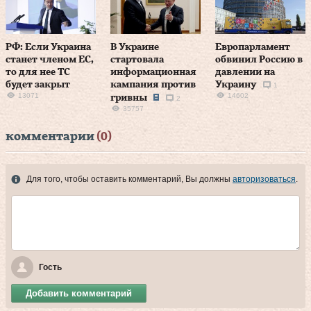
PФ: Если Украина
В Украине
Европарламент
станет членом ЕС,
стартовала
обвинил Россию в
то для нее ТС
информационная
давлении на
будет закрыт
кампания против
Украину
1
13071
14602
гривны
2
35757
комментарии
(0)
Для того, чтобы оставить комментарий, Вы должны
авторизоваться
.
Гость
Добавить комментарий