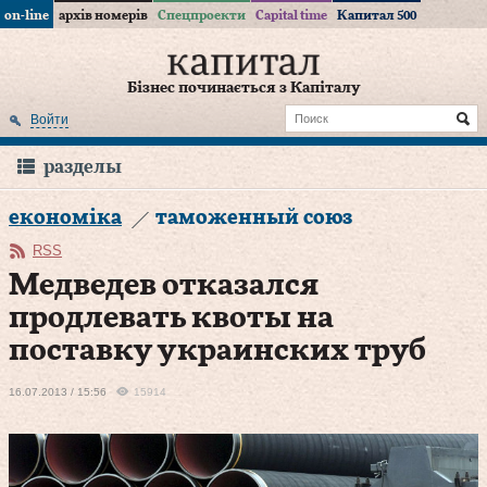
on-line
архів номерів
Спецпроекти
Capital time
Капитал 500
Бізнес починається з Капіталу
Войти
разделы
економіка
таможенный союз
RSS
Медведев отказался
продлевать квоты на
поставку украинских труб
16.07.2013 / 15:56
15914