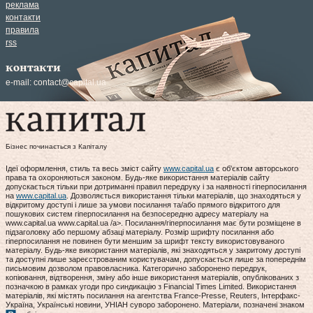
реклама
контакти
правила
rss
контакти
e-mail:
contact@capital.ua
Бізнес починається з Капіталу
Ідеї оформлення, стиль та весь зміст сайту
www.capital.ua
є об'єктом авторського
права та охороняються законом. Будь-яке використання матеріалів сайту
допускається тільки при дотриманні правил передруку і за наявності гіперпосилання
на
www.capital.ua
. Дозволяється використання тільки матеріалів, що знаходяться у
відкритому доступі і лише за умови посилання та/або прямого відкритого для
пошукових систем гіперпосилання на безпосередню адресу матеріалу на
www.capital.ua www.capital.ua /a>. Посилання/гіперпосилання має бути розміщене в
підзаголовку або першому абзаці матеріалу. Розмір шрифту посилання або
гіперпосилання не повинен бути меншим за шрифт тексту використовуваного
матеріалу. Будь-яке використання матеріалів, які знаходяться у закритому доступі
та доступні лише зареєстрованим користувачам, допускається лише за попереднім
письмовим дозволом правовласника. Категорично заборонено передрук,
копіювання, відтворення, зміну або інше використання матеріалів, опублікованих з
позначкою в рамках угоди про синдикацію з Financial Times Limited. Використання
матеріалів, які містять посилання на агентства France-Presse, Reuters, Інтерфакс-
Україна, Українські новини, УНІАН суворо заборонено. Матеріали, позначені знаком