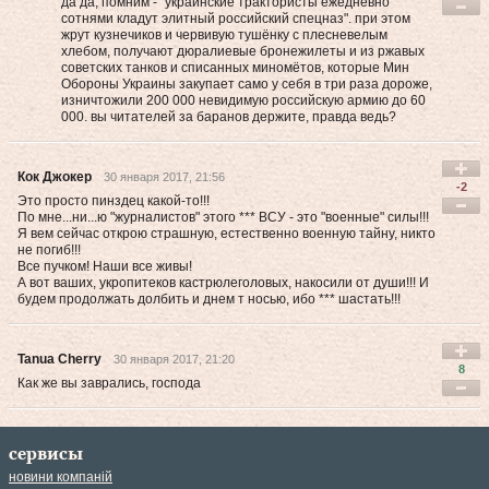
да да, помним - "украинские трактористы ежедневно
сотнями кладут элитный российский спецназ". при этом
жрут кузнечиков и червивую тушёнку с плесневелым
хлебом, получают дюралиевые бронежилеты и из ржавых
советских танков и списанных миномётов, которые Мин
Обороны Украины закупает само у себя в три раза дороже,
изничтожили 200 000 невидимую российскую армию до 60
000. вы читателей за баранов держите, правда ведь?
Кок Джокер
30 января 2017, 21:56
-2
Это просто пинздец какой-то!!!
По мне...ни...ю "журналистов" этого *** ВСУ - это "военные" силы!!!
Я вем сейчас открою страшную, естественно военную тайну, никто
не погиб!!!
Все пучком! Наши все живы!
А вот ваших, укропитеков кастрюлеголовых, накосили от души!!! И
будем продолжать долбить и днем т носью, ибо *** шастать!!!
Tanua Cherry
30 января 2017, 21:20
8
Как же вы заврались, господа
сервисы
новини компаній