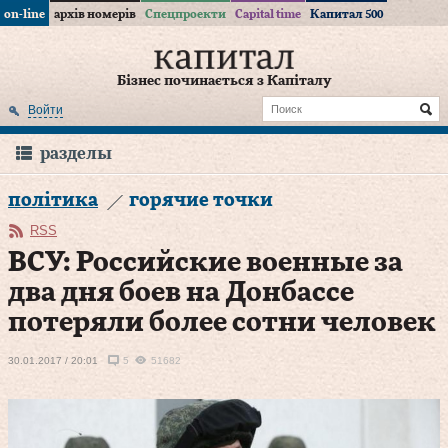
on-line
архів номерів
Спецпроекти
Capital time
Капитал 500
Бізнес починається з Капіталу
Войти
разделы
політика
горячие точки
RSS
ВСУ: Российские военные за
два дня боев на Донбассе
потеряли более сотни человек
30.01.2017 / 20:01
5
51682