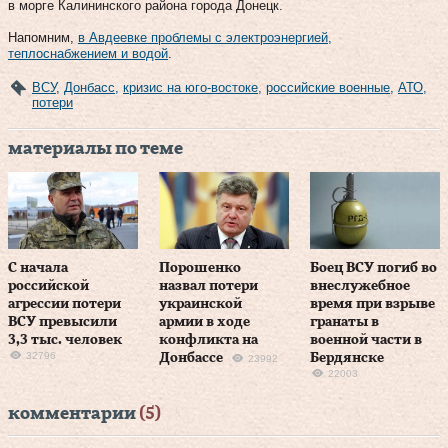
в морге Калининского района города Донецк.
Напомним,
в Авдеевке проблемы с электроэнергией,
теплоснабжением и водой
.
ВСУ
,
Донбасс
,
кризис на юго-востоке
,
российские военные
,
АТО
,
потери
материалы по теме
С начала
Порошенко
Боец ВСУ погиб во
российской
назвал потери
внеслужебное
агрессии потери
украинской
время при взрыве
ВСУ превысили
армии в ходе
гранаты в
3,3 тыс. человек
конфликта на
военной части в
32796
Донбассе
Бердянске
23992
22003
комментарии
(5)