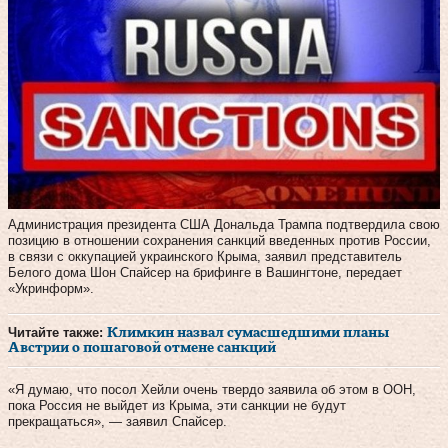
Администрация президента США Дональда Трампа подтвердила свою
позицию в отношении сохранения санкций введенных против России,
в связи с оккупацией украинского Крыма, заявил представитель
Белого дома Шон Спайсер на брифинге в Вашингтоне, передает
«Укринформ».
Читайте также:
Климкин назвал сумасшедшими планы
Австрии о пошаговой отмене санкций
«Я думаю, что посол Хейли очень твердо заявила об этом в ООН,
пока Россия не выйдет из Крыма, эти санкции не будут
прекращаться», — заявил Спайсер.