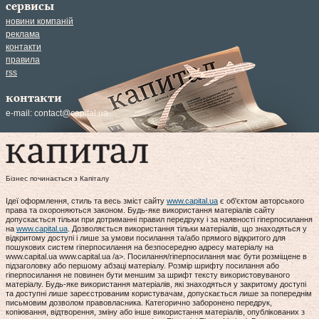
сервисы
новини компаній
реклама
контакти
правила
rss
контакти
e-mail:
contact@capital.ua
Бізнес починається з Капіталу
Ідеї оформлення, стиль та весь зміст сайту
www.capital.ua
є об'єктом авторського
права та охороняються законом. Будь-яке використання матеріалів сайту
допускається тільки при дотриманні правил передруку і за наявності гіперпосилання
на
www.capital.ua
. Дозволяється використання тільки матеріалів, що знаходяться у
відкритому доступі і лише за умови посилання та/або прямого відкритого для
пошукових систем гіперпосилання на безпосередню адресу матеріалу на
www.capital.ua www.capital.ua /a>. Посилання/гіперпосилання має бути розміщене в
підзаголовку або першому абзаці матеріалу. Розмір шрифту посилання або
гіперпосилання не повинен бути меншим за шрифт тексту використовуваного
матеріалу. Будь-яке використання матеріалів, які знаходяться у закритому доступі
та доступні лише зареєстрованим користувачам, допускається лише за попереднім
письмовим дозволом правовласника. Категорично заборонено передрук,
копіювання, відтворення, зміну або інше використання матеріалів, опублікованих з