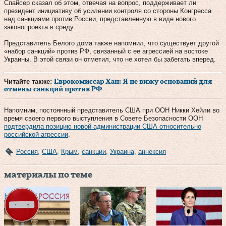
Спайсер сказал об этом, отвечая на вопрос, поддерживает ли
президент инициативу об усилении контроля со стороны Конгресса
над санкциями против России, представленную в виде нового
законопроекта в среду.
Представитель Белого дома также напомнил, что существует другой
«набор санкций» против РФ, связанный с ее агрессией на востоке
Украины. В этой связи он отметил, что не хотел бы забегать вперед.
Читайте также:
Еврокомиссар Хан: Я не вижу оснований для
отмены санкций против РФ
Напомним, постоянный представитель США при ООН Никки Хейли во
время своего первого выступления в Совете Безопасности ООН
подтвердила позицию новой администрации США относительно
российской агрессии
.
Россия
,
США
,
Крым
,
санкции
,
Украина
,
аннексия
материалы по теме