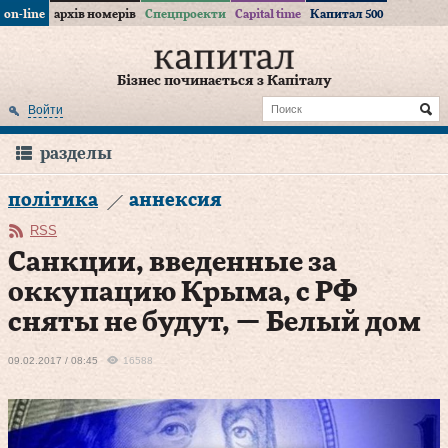
on-line
архів номерів
Спецпроекти
Capital time
Капитал 500
Бізнес починається з Капіталу
Войти
разделы
політика
аннексия
RSS
Санкции, введенные за
оккупацию Крыма, с РФ
сняты не будут, — Белый дом
09.02.2017 / 08:45
16588