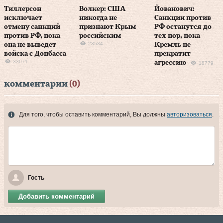
Тиллерсон
Волкер: США
Йованович:
исключает
никогда не
Санкции против
отмену санкций
признают Крым
РФ останутся до
против РФ, пока
российским
тех пор, пока
23534
она не выведет
Кремль не
войска с Донбасса
прекратит
33071
агрессию
18779
комментарии
(0)
Для того, чтобы оставить комментарий, Вы должны
авторизоваться
.
Гость
Добавить комментарий