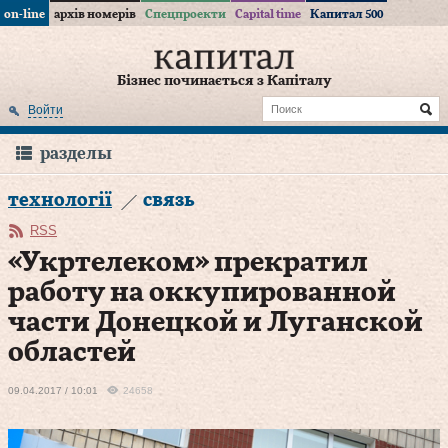
on-line
архів номерів
Спецпроекти
Capital time
Капитал 500
Бізнес починається з Капіталу
Войти
разделы
технології
связь
RSS
«Укртелеком» прекратил
работу на оккупированной
части Донецкой и Луганской
областей
09.04.2017 / 10:01
24658