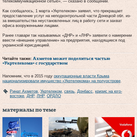
телекоммуникационной сетью», — сказано в сообщении.
Как сообщалось, 1 марта «Укртелеком» заявил, что прекращает
предоставление услуг на неподконтрольной части Донецкой обл. из-
за вмешательства неустановленных лиц в работу сети и захват
офиса вооруженными лицами.
Ранее главари так называемых «ДНР» и «ЛНР» заявили о намерении
ввести «внешнее управление» на предприятия, находящиеся под
украинской юрисдикцией.
Читайте также:
Ахметов может поделиться частью
«Укртелекома» с государством
Напомним, что в 2015 году
оккупационные власти Крыма
национализировали имущество «Укртелекома» на полуострове
.
Ринат Ахметов
,
Укртелеком
,
связь
,
Донбасс
,
кризис на юго-
востоке
,
ДНР
,
ЛНР
,
ОРДЛО
материалы по теме