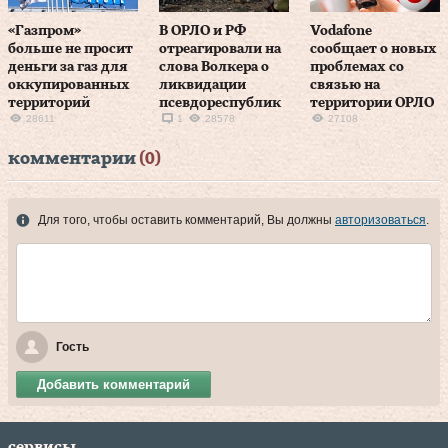
«Газпром»
В ОРЛО и РФ
Vodafone
больше не просит
отреагировали на
сообщает о новых
деньги за газ для
слова Волкера о
проблемах со
оккупированных
ликвидации
связью на
территорий
псевдореспублик
территории ОРЛО
28611
1
28578
27108
комментарии
(0)
Для того, чтобы оставить комментарий, Вы должны
авторизоваться
.
Гость
Добавить комментарий
сервисы