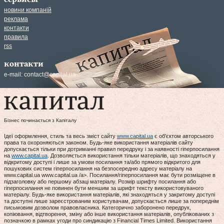
новини компаній
реклама
контакти
правила
rss
контакти
e-mail:
contact@capital.ua
Бізнес починається з Капіталу
Ідеї оформлення, стиль та весь зміст сайту
www.capital.ua
є об'єктом авторського
права та охороняються законом. Будь-яке використання матеріалів сайту
допускається тільки при дотриманні правил передруку і за наявності гіперпосилання
на
www.capital.ua
. Дозволяється використання тільки матеріалів, що знаходяться у
відкритому доступі і лише за умови посилання та/або прямого відкритого для
пошукових систем гіперпосилання на безпосередню адресу матеріалу на
www.capital.ua www.capital.ua /a>. Посилання/гіперпосилання має бути розміщене в
підзаголовку або першому абзаці матеріалу. Розмір шрифту посилання або
гіперпосилання не повинен бути меншим за шрифт тексту використовуваного
матеріалу. Будь-яке використання матеріалів, які знаходяться у закритому доступі
та доступні лише зареєстрованим користувачам, допускається лише за попереднім
письмовим дозволом правовласника. Категорично заборонено передрук,
копіювання, відтворення, зміну або інше використання матеріалів, опублікованих з
позначкою в рамках угоди про синдикацію з Financial Times Limited. Використання