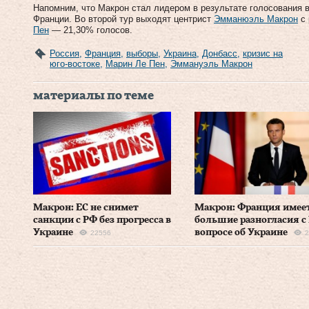
Напомним, что Макрон стал лидером в результате голосования в
Франции. Во второй тур выходят центрист
Эмманюэль Макрон
с 
Пен
— 21,30% голосов.
Россия
,
Франция
,
выборы
,
Украина
,
Донбасс
,
кризис на
юго-востоке
,
Марин Ле Пен
,
Эммануэль Макрон
материалы по теме
Макрон: ЕС не снимет
Макрон: Франция имее
санкции с РФ без прогресса в
большие разногласия с
Украине
вопросе об Украине
22556
2