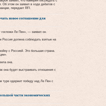
крон заявил, что намерен обсуждать с
. Об этом он заявил в ходе дебатов с
анции, передает RFI.
ючать новое соглашение для
т госпожи Ле Пен», — заявил он.
 и Россия должна соблюдать взятые на
войну с Россией. Это большая страна.
ции».
вила она.
как она будет выстраивать отношения с
м туре одержит победу над Ле Пен с
 большей части экономических