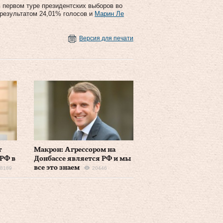
 первом туре президентских выборов во
результатом 24,01% голосов и
Марин Ле
Версия для печати
т
Макрон: Агрессором на
 РФ в
Донбассе является РФ и мы
все это знаем
8189
20446