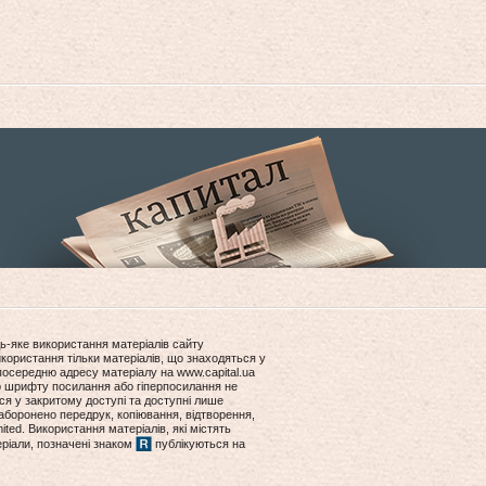
ь-яке використання матеріалів сайту
користання тільки матеріалів, що знаходяться у
посередню адресу матеріалу на www.capital.ua
ір шрифту посилання або гіперпосилання не
ся у закритому доступі та доступні лише
боронено передрук, копіювання, відтворення,
ited. Використання матеріалів, які містять
еріали, позначені знаком
публікуються на