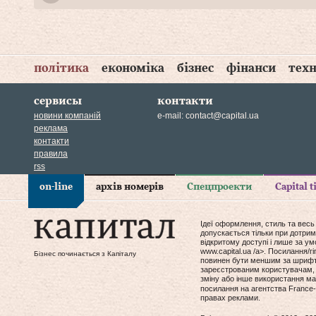
політика
економіка
бізнес
фінанси
техн
сервисы
контакти
новини компаній
e-mail:
contact@capital.ua
реклама
контакти
правила
rss
on-line
архів номерів
Спецпроекти
Capital 
Ідеї оформлення, стиль та весь
допускається тільки при дотрим
відкритому доступі і лише за у
www.capital.ua /a>. Посилання/
Бізнес починається з Капіталу
повинен бути меншим за шрифт т
зареєстрованим користувачам, 
зміну або інше використання мат
посилання на агентства France-
правах реклами.