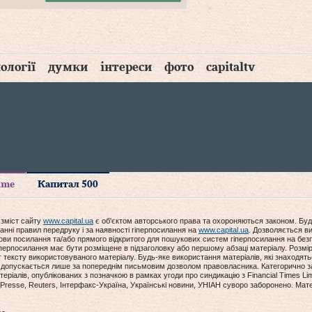
ології
думки
інтереси
фото
capitaltv
time
Капитал 500
 зміст сайту
www.capital.ua
є об'єктом авторського права та охороняються законом. Буд
анні правил передруку і за наявності гіперпосилання на
www.capital.ua
. Дозволяється ви
мови посилання та/або прямого відкритого для пошукових систем гіперпосилання на без
гіперпосилання має бути розміщене в підзаголовку або першому абзаці матеріалу. Розм
ексту використовуваного матеріалу. Будь-яке використання матеріалів, які знаходять
допускається лише за попереднім письмовим дозволом правовласника. Категорично за
еріалів, опублікованих з позначкою в рамках угоди про синдикацію з Financial Times Lim
Presse, Reuters, Інтерфакс-Україна, Українські новини, УНІАН суворо заборонено. Мат