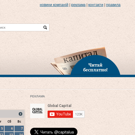
новини компаній
|
реклама
|
контакти
|
правила
Читай
бесплатно!
РЕКЛАМА
т
Сб
Вс
5
6
7
12
13
14