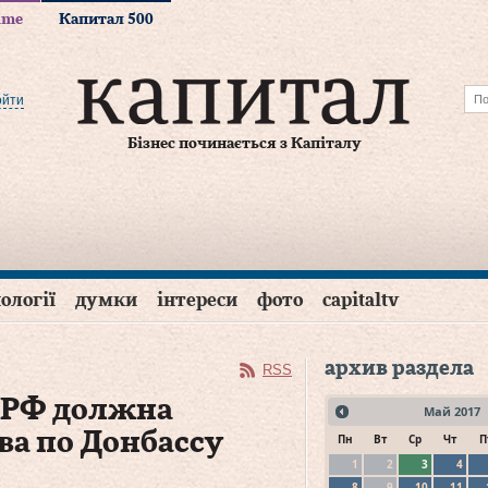
time
Капитал 500
ойти
Бізнес починається з Капіталу
ології
думки
інтереси
фото
capitaltv
архив раздела
RSS
: РФ должна
Май
2017
ва по Донбассу
Пн
Вт
Ср
Чт
П
1
2
3
4
8
9
10
11