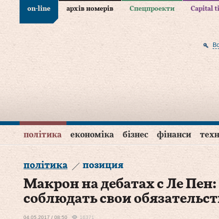
on-line
архів номерів
Спецпроекти
Capital 
В
політика
економіка
бізнес
фінанси
техн
політика
позиция
Макрон на дебатах с Ле Пен
соблюдать свои обязательст
04.05.2017 / 08:50
16371