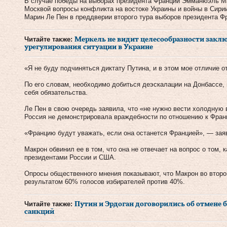
В случае победы на выборах президента Франции Эмманюэль Ма
Москвой вопросы конфликта на востоке Украины и войны в Сирии
Марин Ле Пен в преддверии второго тура выборов президента Фр
Читайте также:
Меркель не видит целесообразности закл
урегулирования ситуации в Украине
«Я не буду подчиняться диктату Путина, и в этом мое отличие о
По его словам, необходимо добиться деэскалации на Донбассе,
себя обязательства.
Ле Пен в свою очередь заявила, что «не нужно вести холодную 
Россия не демонстрировала враждебности по отношению к Фран
«Францию будут уважать, если она останется Францией», — зая
Макрон обвинил ее в том, что она не отвечает на вопрос о том, 
президентами России и США.
Опросы общественного мнения показывают, что Макрон во второ
результатом 60% голосов избирателей против 40%.
Читайте также:
Путин и Эрдоган договорились об отмене
санкций