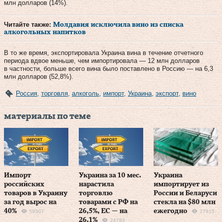
млн долларов (14%).
Читайте также:
Молдавия исключила вино из списка
алкогольных напитков
В то же время, экспортировала Украина вина в течение отчетного
периода вдвое меньше, чем импортировала — 12 млн долларов
в частности, больше всего вина было поставлено в Россию — на 6,3
млн долларов (52,8%).
Россия
,
торговля
,
алкоголь
,
импорт
,
Украина
,
экспорт
,
вино
материалы по теме
Импорт
Украина за 10 мес.
Украина
российских
нарастила
импортирует из
товаров в Украину
торговлю
России и Беларуси
за год вырос на
товарами с РФ на
стекла на $80 млн
40%
26,5%, ЕС — на
ежегодно
59307
27915
26,1%
24793