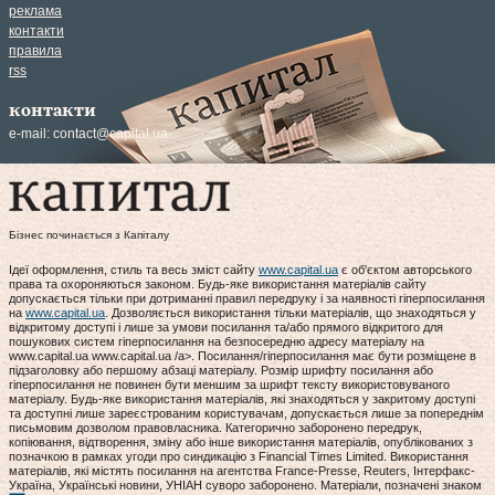
реклама
контакти
правила
rss
контакти
e-mail:
contact@capital.ua
Бізнес починається з Капіталу
Ідеї оформлення, стиль та весь зміст сайту
www.capital.ua
є об'єктом авторського
права та охороняються законом. Будь-яке використання матеріалів сайту
допускається тільки при дотриманні правил передруку і за наявності гіперпосилання
на
www.capital.ua
. Дозволяється використання тільки матеріалів, що знаходяться у
відкритому доступі і лише за умови посилання та/або прямого відкритого для
пошукових систем гіперпосилання на безпосередню адресу матеріалу на
www.capital.ua www.capital.ua /a>. Посилання/гіперпосилання має бути розміщене в
підзаголовку або першому абзаці матеріалу. Розмір шрифту посилання або
гіперпосилання не повинен бути меншим за шрифт тексту використовуваного
матеріалу. Будь-яке використання матеріалів, які знаходяться у закритому доступі
та доступні лише зареєстрованим користувачам, допускається лише за попереднім
письмовим дозволом правовласника. Категорично заборонено передрук,
копіювання, відтворення, зміну або інше використання матеріалів, опублікованих з
позначкою в рамках угоди про синдикацію з Financial Times Limited. Використання
матеріалів, які містять посилання на агентства France-Presse, Reuters, Інтерфакс-
Україна, Українські новини, УНІАН суворо заборонено. Матеріали, позначені знаком