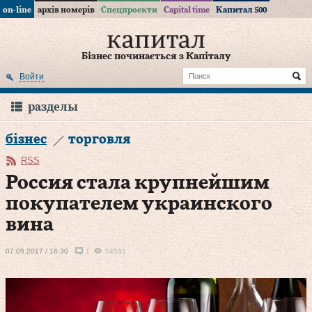
on-line
архів номерів
Спецпроекти
Capital time
Капитал 500
Бізнес починається з Капіталу
Войти
разделы
бізнес
торговля
RSS
Россия стала крупнейшим
покупателем украинского
вина
07.05.2017 / 16:30
1
54551