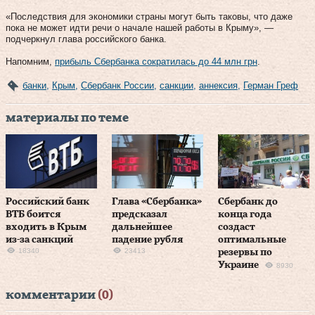
«Последствия для экономики страны могут быть таковы, что даже
пока не может идти речи о начале нашей работы в Крыму», —
подчеркнул глава российского банка.
Напомним,
прибыль Сбербанка сократилась до 44 млн грн
.
банки
,
Крым
,
Сбербанк России
,
санкции
,
аннексия
,
Герман Греф
материалы по теме
Российский банк
Глава «Сбербанка»
Сбербанк до
ВТБ боится
предсказал
конца года
входить в Крым
дальнейшее
создаст
из-за санкций
падение рубля
оптимальные
18340
23413
резервы по
Украине
8930
комментарии
(0)