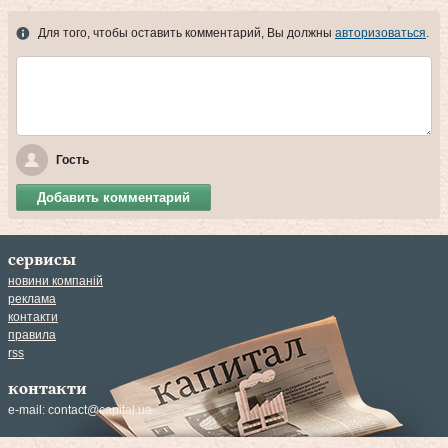
Для того, чтобы оставить комментарий, Вы должны
авторизоваться
.
Гость
Добавить комментарий
сервисы
новини компаній
реклама
контакти
правила
rss
контакти
e-mail:
contact@capital.ua