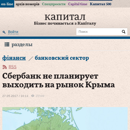
on-line
архів номерів
Спецпроекти
Capital time
Капитал 500
Бізнес починається з Капіталу
Войти
разделы
фінанси
банковский сектор
RSS
Сбербанк не планирует
выходить на рынок Крыма
27.05.2017 / 10:11
25549