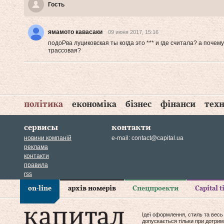
Гость
ямамото кавасаки
09 июня 2017, 15:16
подоРва луциковская ты когда это *** и где считала? а почему
трассовая?
політика
економіка
бізнес
фінанси
техн
сервисы
контакти
новини компаній
e-mail:
contact@capital.ua
реклама
контакти
правила
rss
on-line
архів номерів
Спецпроекти
Capital 
Ідеї оформлення, стиль та весь
допускається тільки при дотрим