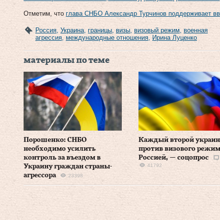
Отметим, что
глава СНБО Александр Турчинов поддерживает вв
Россия
,
Украина
,
границы
,
визы
,
визовый режим
,
военная
агрессия
,
международные отношения
,
Ирина Луценко
материалы по теме
Порошенко: СНБО
Каждый второй украин
необходимо усилить
против визового режим
контроль за въездом в
Россией, — соцопрос
41792
Украину граждан страны-
агрессора
23398