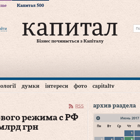
time
Капитал 500
ойти
Бізнес починається з Капіталу
ології
думки
інтереси
фото
capitaltv
архив раздела
RSS
ового режима с РФ
Июнь
2017
млрд грн
Пн
Вт
Ср
Чт
П
1
5
6
7
8