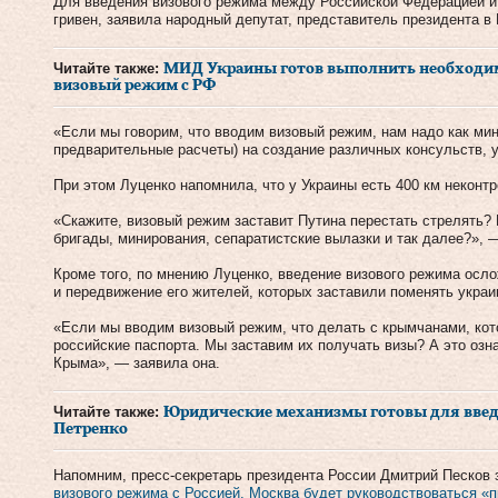
Для введения визового режима между Российской Федерацией и 
гривен, заявила народный депутат, представитель президента в
Читайте также:
МИД Украины готов выполнить необходим
визовый режим с РФ
«Если мы говорим, что вводим визовый режим, нам надо как мин
предварительные расчеты) на создание различных консульств, 
При этом Луценко напомнила, что у Украины есть 400 км неконт
«Скажите, визовый режим заставит Путина перестать стрелять?
бригады, минирования, сепаратистские вылазки и так далее?», 
Кроме того, по мнению Луценко, введение визового режима осл
и передвижение его жителей, которых заставили поменять украи
«Если мы вводим визовый режим, что делать с крымчанами, кот
российские паспорта. Мы заставим их получать визы? А это озн
Крыма», — заявила она.
Читайте также:
Юридические механизмы готовы для введе
Петренко
Напомним, пресс-секретарь президента России Дмитрий Песков 
визового режима с Россией, Москва будет руководствоваться «