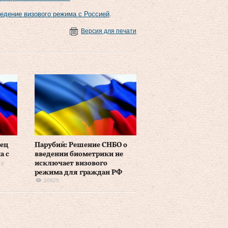
едение визового режима с Россией
.
Версия для печати
ец
Парубий: Решение СНБО о
а с
введении биометрики не
исключает визового
6
режима для граждан РФ
20825