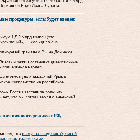
Украиной потребуется не менее 1,5-2 млрд
 Верховной Раде Ирина Луценко.
ые процедуры, если будет введен
имум 1,5-2 млрд гривен (это
учреждений», — сообщила она.
ролируемой границы с РФ на Донбассе.
 Визовый режим остановит диверсионные
— подчеркнула нардеп.
ожнит ситуацию с аннексией Крыма
нское гражданство на российское.
орых Россия заставила получить
ачает, что мы соглашаемся с аннексией
ния визового режима с РФ, -
заявил, что
в случае введения Украиной
принципом взаимности»
.