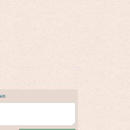
ься
.