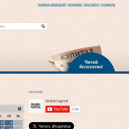
новини компаній
|
реклама
|
контакти
|
правила
Читай
бесплатно!
РЕКЛАМА
т
Сб
Вс
2
3
4
9
10
11