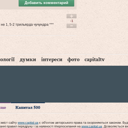
Добавить комментарий
-1
 не 1, 5-2 трильярда чучундра ***
ології
думки
інтереси
фото
capitaltv
time
Капитал 500
 зміст сайту
www.capital.ua
є об'єктом авторського права та охороняються законом. Буд
анні правил передруку і за наявності гіперпосилання на
www.capital.ua
. Дозволяється ви