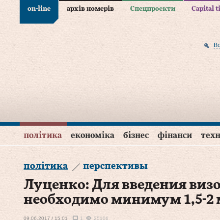
on-line
архів номерів
Спецпроекти
Capital 
В
політика
економіка
бізнес
фінанси
техн
політика
перспективы
Луценко: Для введения виз
необходимо минимум 1,5-2 
09.06.2017 / 15:01
1
25106