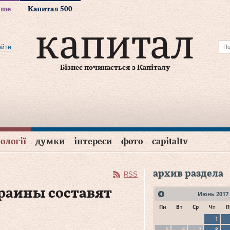
time
Капитал 500
ойти
Бізнес починається з Капіталу
ології
думки
інтереси
фото
capitaltv
архив раздела
RSS
краины составят
Июнь
2017
Пн
Вт
Ср
Чт
П
1
5
6
7
8