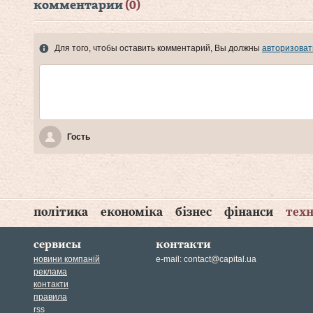
комментарии
(0)
Для того, чтобы оставить комментарий, Вы должны
авторизоват
Гость
політика
економіка
бізнес
фінанси
техн
сервисы
контакти
новини компаній
e-mail:
contact@capital.ua
реклама
контакти
правила
rss