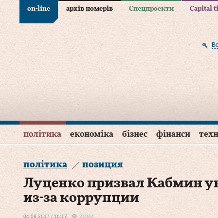
on-line
архів номерів
Спецпроекти
Capital 
В
політика
економіка
бізнес
фінанси
техн
політика
позиция
Луценко призвал Кабмин у
из-за коррупции
04.08.2017 / 16:17
21044