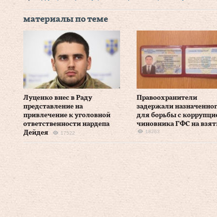
материалы по теме
Луценко внес в Раду
Правоохранители
представление на
задержали назначенно
привлечение к уголовной
для борьбы с коррупци
ответственности нардепа
чиновника ГФС на взят
18263
Дейдея
17522