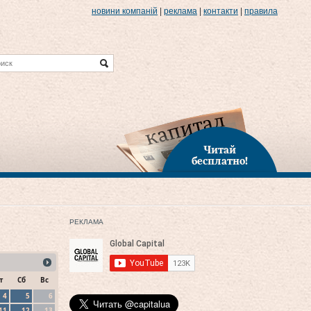
новини компаній
|
реклама
|
контакти
|
правила
Читай
бесплатно!
РЕКЛАМА
т
Сб
Вс
4
5
6
11
12
13