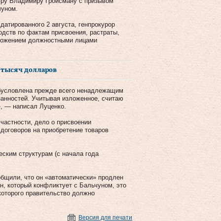
тру Владимиру Гройсману с призывом
чуном.
датированного 2 августа, генпрокурор
одств по фактам присвоения, растраты,
ложением должностными лицами
ь тысяч долларов
обусловлена прежде всего ненадлежащим
анностей. Учитывая изложенное, считаю
, — написал Луценко.
частности, дело о присвоении
договоров на приобретение товаров
еским структурам (с начала года
общили, что он «автоматически» продлен
, который конфликтует с Бальчуном, это
 которого правительство должно
Версия для печати