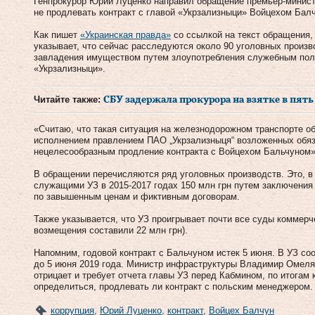
Генпрокурор Юрий Луценко направил обращение премьер-минис
не продлевать контракт с главой «Укрзализныци» Войцехом Бал
Как пишет
«Украинская правда»
со ссылкой на текст обращения, 
указывает, что сейчас расследуются около 90 уголовных произв
завладения имуществом путем злоупотребления служебным по
«Укрзализныци».
Читайте также:
СБУ задержала прокурора на взятке в пят
«Считаю, что такая ситуация на железнодорожном транспорте 
исполнением правлением ПАО „Укрзализныця“ возложенных обяз
нецелесообразным продление контракта с Войцехом Бальчуном»
В обращении перечисляются ряд уголовных производств. Это, в 
служащими УЗ в 2015-2017 годах 150 млн грн путем заключения 
по завышенным ценам и фиктивным договорам.
Также указывается, что УЗ проигрывает почти все суды коммерч
возмещения составили 22 млн грн).
Напомним, годовой контракт с Бальчуном истек 5 июня. В УЗ со
до 5 июня 2019 года. Министр инфраструктуры Владимир Омелян
отрицает и требует отчета главы УЗ перед Кабмином, по итогам
определиться, продлевать ли контракт с польским менеджером.
коррупция
,
Юрий Луценко
,
контракт
,
Войцех Балчун