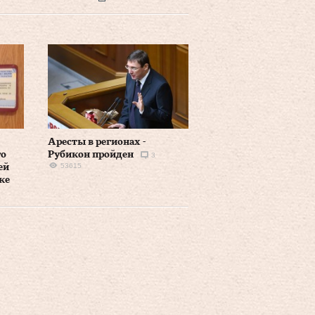
Аресты в регионах -
го
Рубикон пройден
3
53615
ей
ке