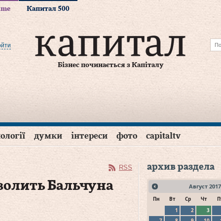
time
Капитал 500
ойти
Бізнес починається з Капіталу
ології
думки
інтереси
фото
capitaltv
архив раздела
RSS
волить Бальчуна
Август
2017
Пн
Вт
Ср
Чт
П
1
2
3
7
8
9
10