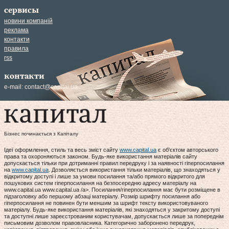
сервисы
новини компаній
реклама
контакти
правила
rss
контакти
e-mail:
contact@capital.ua
Бізнес починається з Капіталу
Ідеї оформлення, стиль та весь зміст сайту
www.capital.ua
є об'єктом авторського
права та охороняються законом. Будь-яке використання матеріалів сайту
допускається тільки при дотриманні правил передруку і за наявності гіперпосилання
на
www.capital.ua
. Дозволяється використання тільки матеріалів, що знаходяться у
відкритому доступі і лише за умови посилання та/або прямого відкритого для
пошукових систем гіперпосилання на безпосередню адресу матеріалу на
www.capital.ua www.capital.ua /a>. Посилання/гіперпосилання має бути розміщене в
підзаголовку або першому абзаці матеріалу. Розмір шрифту посилання або
гіперпосилання не повинен бути меншим за шрифт тексту використовуваного
матеріалу. Будь-яке використання матеріалів, які знаходяться у закритому доступі
та доступні лише зареєстрованим користувачам, допускається лише за попереднім
письмовим дозволом правовласника. Категорично заборонено передрук,