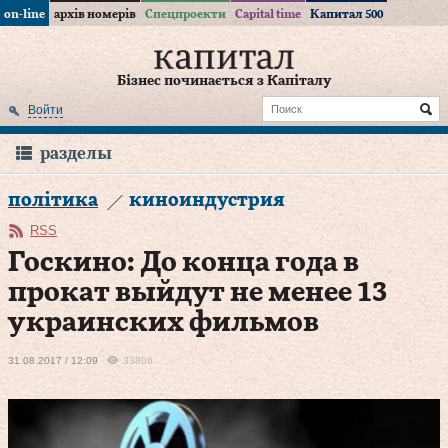
on-line
архів номерів
Спецпроекти
Capital time
Капитал 500
Бізнес починається з Капіталу
Войти
разделы
політика
киноиндустрия
RSS
Госкино: До конца года в
прокат выйдут не менее 13
украинских фильмов
31.08.2017 / 12:09
33806