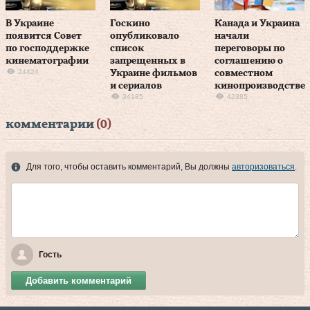
В Украине
Госкино
Канада и Украина
появится Совет
опубликовало
начали
по господдержке
список
переговоры по
кинематографии
запрещенных в
соглашению о
24424
Украине фильмов
совместном
и сериалов
кинопроизводстве
34185
42385
комментарии
(0)
Для того, чтобы оставить комментарий, Вы должны
авторизоваться
.
Гость
Добавить комментарий