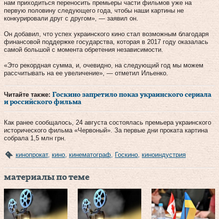
нам приходиться переносить премьеры части фильмов уже на
первую половину следующего года, чтобы наши картины не
конкурировали друг с другом», — заявил он.
Он добавил, что успех украинского кино стал возможным благодаря
финансовой поддержке государства, которая в 2017 году оказалась
самой большой с момента обретения независимости.
«Это рекордная сумма, и, очевидно, на следующий год мы можем
рассчитывать на ее увеличение», — отметил Ильенко.
Читайте также:
Госкино запретило показ украинского сериала
и российского фильма
Как ранее сообщалось, 24 августа состоялась премьера украинского
исторического фильма «Червоный». За первые дни проката картина
собрала 1,5 млн грн.
кинопрокат
,
кино
,
кинематограф
,
Госкино
,
киноиндустрия
материалы по теме