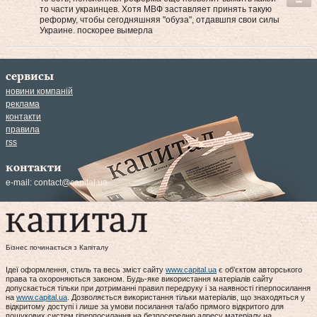
то части украинцев. Хотя МВФ заставляет принять такую
реформу, чтобы сегодняшняя "обуза", отдавшпя свои силы
Украине. поскорее вымерла
сервисы
новини компаній
реклама
контакти
правила
rss
контакти
e-mail:
contact@capital.ua
Бізнес починається з Капіталу
Ідеї оформлення, стиль та весь зміст сайту
www.capital.ua
є об'єктом авторського
права та охороняються законом. Будь-яке використання матеріалів сайту
допускається тільки при дотриманні правил передруку і за наявності гіперпосилання
на
www.capital.ua
. Дозволяється використання тільки матеріалів, що знаходяться у
відкритому доступі і лише за умови посилання та/або прямого відкритого для
пошукових систем гіперпосилання на безпосередню адресу матеріалу на