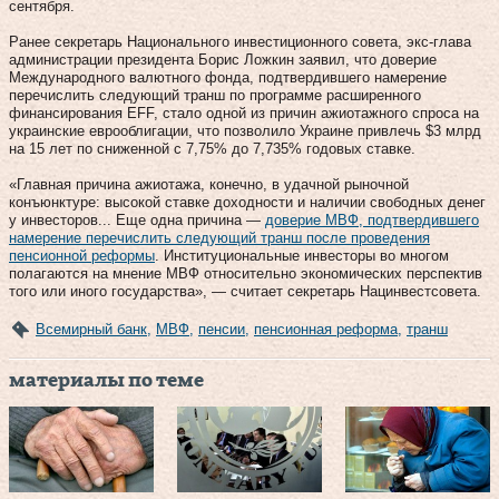
сентября.
Ранее секретарь Национального инвестиционного совета, экс-глава
администрации президента Борис Ложкин заявил, что доверие
Международного валютного фонда, подтвердившего намерение
перечислить следующий транш по программе расширенного
финансирования EFF, стало одной из причин ажиотажного спроса на
украинские еврооблигации, что позволило Украине привлечь $3 млрд
на 15 лет по сниженной с 7,75% до 7,735% годовых ставке.
«Главная причина ажиотажа, конечно, в удачной рыночной
конъюнктуре: высокой ставке доходности и наличии свободных денег
у инвесторов... Еще одна причина —
доверие МВФ, подтвердившего
намерение перечислить следующий транш после проведения
пенсионной реформы
. Институциональные инвесторы во многом
полагаются на мнение МВФ относительно экономических перспектив
того или иного государства», — считает секретарь Нацинвестсовета.
Всемирный банк
,
МВФ
,
пенсии
,
пенсионная реформа
,
транш
материалы по теме