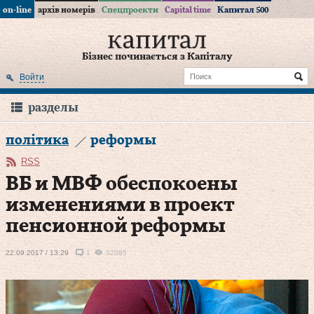
on-line
архів номерів
Спецпроекти
Capital time
Капитал 500
Бізнес починається з Капіталу
Войти
разделы
політика
реформы
RSS
ВБ и МВФ обеспокоены
изменениями в проект
пенсионной реформы
22.09.2017 / 13:29
1
32085