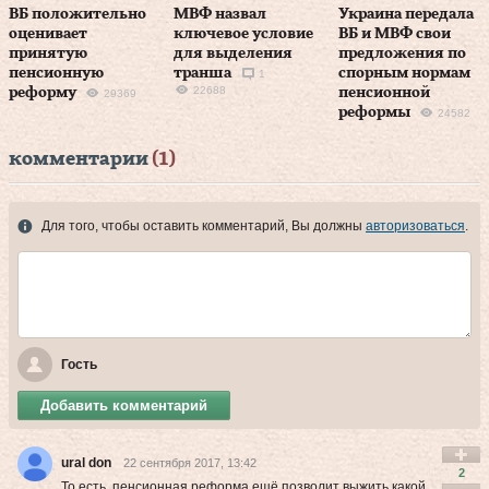
ВБ положительно
МВФ назвал
Украина передала
оценивает
ключевое условие
ВБ и МВФ свои
принятую
для выделения
предложения по
пенсионную
транша
спорным нормам
1
22688
реформу
пенсионной
29369
реформы
24582
комментарии
(1)
Для того, чтобы оставить комментарий, Вы должны
авторизоваться
.
Гость
Добавить комментарий
ural don
22 сентября 2017, 13:42
2
То есть, пенсионная реформа ещё позволит выжить какой