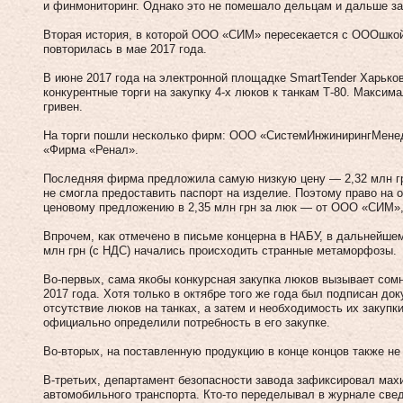
и финмониторинг. Однако это не помешало дельцам и дальше за
Вторая история, в которой ООО «СИМ» пересекается с ОООшко
повторилась в мае 2017 года.
В июне 2017 года на электронной площадке SmartTender Харько
конкурентные торги на закупку 4-х люков к танкам Т-80. Максим
гривен.
На торги пошли несколько фирм: ООО «СистемИнжинирингМен
«Фирма «Ренал».
Последняя фирма предложила самую низкую цену — 2,32 млн гр
не смогла предоставить паспорт на изделие. Поэтому право на 
ценовому предложению в 2,35 млн грн за люк — от ООО «СИМ»,
Впрочем, как отмечено в письме концерна в НАБУ, в дальнейше
млн грн (с НДС) начались происходить странные метаморфозы.
Во-первых, сама якобы конкурсная закупка люков вызывает сом
2017 года. Хотя только в октябре того же года был подписан до
отсутствие люков на танках, а затем и необходимость их закупки
официально определили потребность в его закупке.
Во-вторых, на поставленную продукцию в конце концов также не 
В-третьих, департамент безопасности завода зафиксировал мах
автомобильного транспорта. Кто-то переделывал в журнале сведе