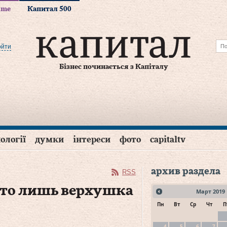
time
Капитал 500
ойти
Бізнес починається з Капіталу
ології
думки
інтереси
фото
capitaltv
архив раздела
RSS
это лишь верхушка
Март
2019
Пн
Вт
Ср
Чт
П
4
5
6
7