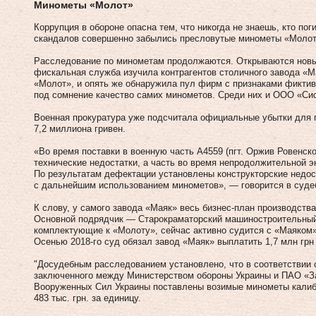
Минометы «Молот»
Коррупция в обороне опасна тем, что никогда не знаешь, кто пог
скандалов совершенно забылись пресловутые минометы «Молот»
Расследование по минометам продолжаются. Открываются новы
фискальная служба изучила контрагентов столичного завода «М
«Молот», и опять же обнаружила пул фирм с признаками фиктив
под сомнение качество самих минометов. Среди них и ООО «С
Военная прокуратура уже подсчитала официальные убытки для г
7,2 миллиона гривен.
«Во время поставки в военную часть А4559 (пгт. Оржив Ровенск
технические недостатки, а часть во время непродолжительной э
По результатам дефектации установлены конструкторские недос
с дальнейшим использованием минометов», — говорится в суде
К слову, у самого завода «Маяк» весь бизнес-план производств
Основной подрядчик — Старокраматорский машиностроительный 
комплектующие к «Молоту», сейчас активно судится с «Маяком»
Осенью 2018-го суд обязал завод «Маяк» выплатить 1,7 млн грн
"Досудебным расследованием установлено, что в соответствии с
заключенного между Министерством обороны Украины и ПАО «За
Вооруженных Сил Украины поставлены возимые минометы калиб
483 тыс. грн. за единицу.