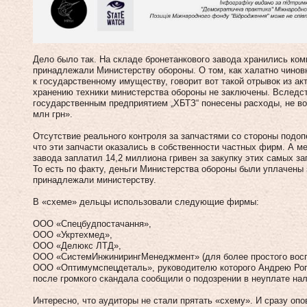
Дело было так. На складе бронетанкового завода хранились ко
принадлежали Министерству обороны. О том, как халатно чиновн
к государственному имуществу, говорит вот такой отрывок из ак
хранению техники министерства обороны не заключены. Вследс
государственным предприятием „ХБТЗ“ понесены расходы, не в
млн грн».
Отсутствие реального контроля за запчастями со стороны подоп
что эти запчасти оказались в собственности частных фирм. А м
завода заплатил 14,2 миллиона гривен за закупку этих самых з
То есть по факту, деньги Министерства обороны были уплачены
принадлежали министерству.
В «схеме» дельцы использовали следующие фирмы:
ООО «Спецбудпостачання»,
ООО «Укртехмед»,
ООО «Делюкс ЛТД»,
ООО «СистемИнжинирингМенеджмент» (для более простого воспр
ООО «Оптимумспецдеталь», руководителю которого Андрею Рого
после громкого скандала сообщили о подозрении в неуплате нал
Интересно, что аудиторы не стали прятать «схему». И сразу оп