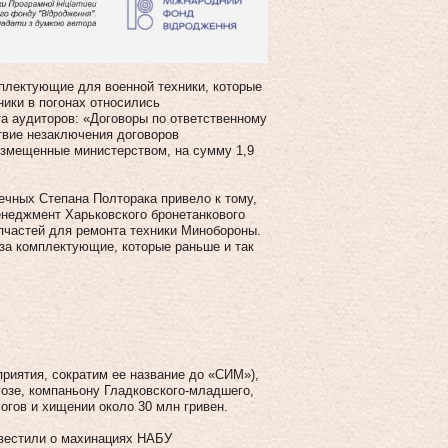
мплектующие для военной техники, которые
ики в погонах относились
та аудиторов: «Договоры по ответственному
твие незаключения договоров
озмещенные министерством, на сумму 1,9
ечных Степана Полторака привело к тому,
енеджмент Харьковского бронетанкового
апчастей для ремонта техники Минобороны.
 за комплектующие, которые раньше и так
иятия, сократим ее название до «СИМ»),
зе, компаньону Гладковского-младшего,
огов и хищении около 30 млн гривен.
овестили о махинациях НАБУ