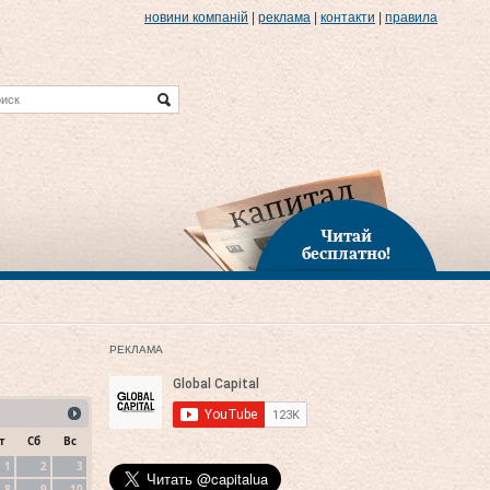
новини компаній
|
реклама
|
контакти
|
правила
Читай
бесплатно!
РЕКЛАМА
т
Сб
Вс
1
2
3
8
9
10