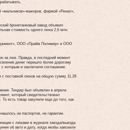
рабатывать.
й «мальчиков»-мажоров, фирмой «Ренал»,
вский бронетанковый завод объявил
альная стоимость одного люка 2,6 млн
еджмент», ООО «Прайм Полимер» и ООО
н за люк. Правда, в последний момент
освоение денег перешло более дорогому
 с которым и заключили соглашение.
м с поставкой люков на общую сумму 11,28
нения. Тендер был объявлен в апреле
кумент, который свидетельствовал
. То есть товар закупили еще до того, как
нашлось ни паспортов, ни гарантии.
инации с люками в журнале заезда/выезда
ния об авто и дату, когда якобы завозили