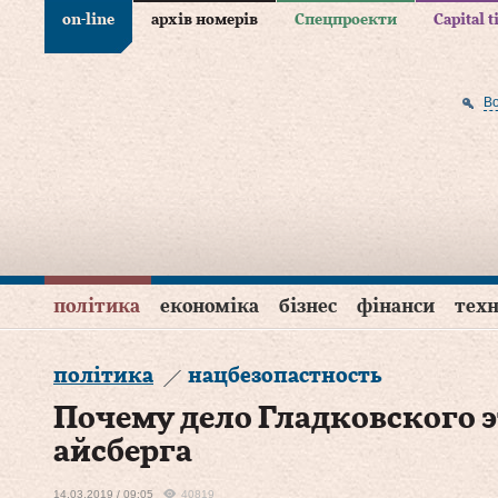
on-line
архів номерів
Спецпроекти
Capital 
В
політика
економіка
бізнес
фінанси
техн
політика
нацбезопастность
Почему дело Гладковского 
айсберга
14.03.2019 / 09:05
40819