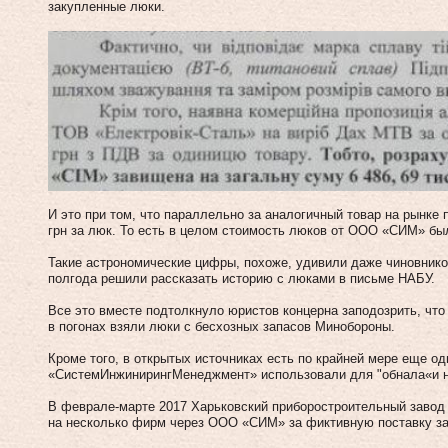
закупленные люки.
И это при том, что параллельно за аналогичный товар на рынке 
грн за люк. То есть в целом стоимость люков от ООО «СИМ» был
Такие астрономические цифры, похоже, удивили даже чиновнико
полгода решили рассказать историю с люками в письме НАБУ.
Все это вместе подтолкнуло юристов концерна заподозрить, чт
в погонах взяли люки с бесхозных запасов Минобороны.
Кроме того, в открытых источниках есть по крайней мере еще о
«СистемИнжинирингМенеджмент» использовали для "обнала«и н
В феврале-марте 2017 Харьковский приборостроительный завод 
на несколько фирм через ООО «СИМ» за фиктивную поставку за