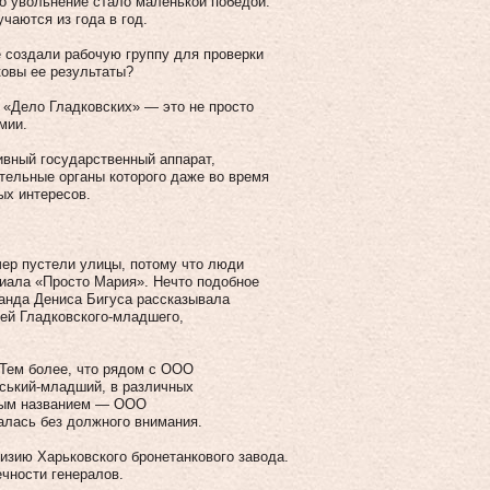
го увольнение стало маленькой победой.
чаются из года в год.
е создали рабочую группу для проверки
ковы ее результаты?
 «Дело Гладковских» — это не просто
мии.
ивный государственный аппарат,
ельные органы которого даже во время
ых интересов.
чер пустели улицы, потому что люди
иала «Просто Мария». Нечто подобное
манда Дениса Бигуса рассказывала
ей Гладковского-младшего,
 Тем более, что рядом с ООО
ський-младший, в различных
ным названием — ООО
лась без должного внимания.
изию Харьковского бронетанкового завода.
чности генералов.