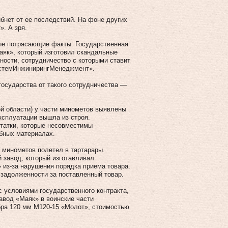
ибнет от ее последствий. На фоне других
. А зря.
е потрясающие факты. Государственная
аяк», который изготовил скандальные
ности, сотрудничество с которыми ставит
истемИнжинирингМенеджмент».
осударства от такого сотрудничества —
ой области) у части минометов выявлены
ксплуатации вышла из строя.
татки, которые несовместимы
бных материалах.
а минометов полетел в тартарары.
завод, который изготавливал
 из-за нарушения порядка приема товара.
 задолженности за поставленный товар.
 условиями государственного контракта,
вод «Маяк» в воинские части
ра 120 мм М120-15 «Молот», стоимостью