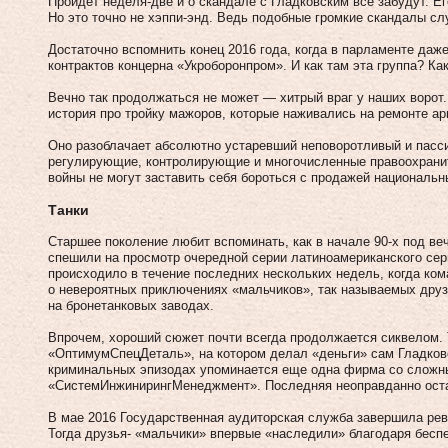
Пройдет неделя-две и о скандале с Гладковским все забудут. Е
Но это точно не хэппи-энд. Ведь подобные громкие скандалы слу
Достаточно вспомнить конец 2016 года, когда в парламенте даж
контрактов концерна «Укроборонпром». И как там эта группа? Ка
Вечно так продолжаться не может — хитрый враг у наших ворот.
история про тройку мажоров, которые наживались на ремонте ар
Оно разоблачает абсолютно устаревший неповоротливый и пасс
регулирующие, контролирующие и многочисленные правоохранит
войны не могут заставить себя бороться с продажей национальн
Танки
Старшее поколение любит вспоминать, как в начале 90-х под ве
спешили на просмотр очередной серии латиноамериканского сер
происходило в течение последних нескольких недель, когда ко
о невероятных приключениях «мальчиков», так называемых друз
на бронетанковых заводах.
Впрочем, хороший сюжет почти всегда продолжается сиквелом.
«ОптимумСпецДеталь», на котором делал «деньги» сам Гладков
криминальных эпизодах упоминается еще одна фирма со слож
«СистемИнжинирингМенеджмент». Последняя неоправданно оста
В мае 2016 Государственная аудиторская служба завершила рев
Тогда друзья- «мальчики» впервые «наследили» благодаря беспе