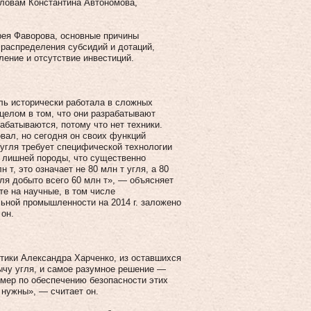
 словам Константина Автономова,
.
ея Фаворова, основные причины
распределения субсидий и дотаций,
ение и отсутствие инвестиций.
ль исторически работала в сложных
целом в том, что они разрабатывают
абатываются, потому что нет техники.
вал, но сегодня он своих функций
угля требует специ­фической технологии
 лишней породы, что существенно
т, это означает не 80 млн т угля, а 80
гля добыто всего 60 млн т», — объясняет
те на научные, в том числе
льной промышленности на 2014 г. заложено
 он.
тики Александра Харченко, из оставшихся
ычу угля, и самое разумное решение —
 мер по обеспечению безопасности этих
 нужны», — считает он.