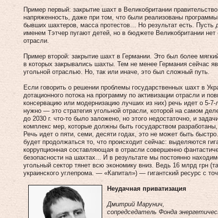
Пример первый: закрытие шахт в Великобритании правительство
напряженность, даже при том, что были реализованы программы
бывших шахтеров, масса протестов… Но результат есть. Пусть
именем Тэтчер пугают детей, но в бюджете Великобритании нет
отрасли.
Пример второй: закрытие шахт в Германии. Это был более мягкий
в которых закрывались шахты. Тем не менее Германия сейчас 
угольной отраслью. Но, так или иначе, это был сложный путь.
Если говорить о решении проблемы государственных шахт в Укра
дотационного потока на программу по активизации отрасли и по
консервацию или модернизацию лучших из них) речь идет о 5‑7-л
нужно — это стратегия угольной отрасли, которой на самом деле
до 2030 г. что‑то было заложено, но этого недостаточно, и зад
комплекс мер, которые должны быть государством разработаны,
Речь идет о пяти, семи, десяти годах, это не может быть быстро
будет продолжаться то, что происходит сейчас: выделяются гига
коррупционная составляющая в отрасли совершенно фантастичес
безопасности на шахтах... И в результате мы постоянно находим
угольный сектор тянет всю экономику вниз. Ведь 16 млрд грн (т
украинского углепрома. — «Капитал») — гигантский ресурс с то
Неудачная приватизация
Дмитрий Марунич,
сопредседатель Фонда энергетиче