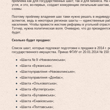
проблема как для государственных шахт, так и для бизнеса. На
угля, и это, во‑первых, создает конкуренцию легальным шахтам
схемы.
Поэтому проблему владения шах тами нужно решать в индивиду
аспектов, ведь в некоторых регионах шахты — единственные ра
населения. Чтобы провести жесткие реформы в угольной отрасли
Тэтчер, нужна политическая воля. Очевидно, что до президентски
будет.
Сколько будет продано:
Список шахт, которые подлежат подготовке к продаже в 2014 г.
государственного имущества. Приказ ФГИУ от 20.01.2014 № 150:
«Шахта № 9 «Нововолинська»;
«Шахта «Бужанська»;
«Шахтоуправління «Нововолинське»;
«Шахтоуправління «Донбас»;
«Шахта «Ольховатська»;
«Шахта «Вуглегірська»;
«Шахта «Булавинська»;
«Шахта «Єнакієвська»;
«Шахта «Полтавська»;