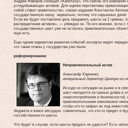
Андрей Фаворов сообщил «Капи­талу», что сейчас его компания 
угледобывающих активов. Для оценки перспективы приватизации
собой ставит правительство, сказал изданию Константин Автон
государственную казну нереально, потому что серьезных денег 
Если же будет поставлена цель продавать шахты за 1 гривню, т
распределение активов», — убежден он. По его мнению, если с 
государственных шахт уже не осталось привлекательных объекто
еще есть.
Еще одним вариантом развития событий эксперты видят передач
что такие планы у государства уже были.
реформирование
Непривлекательный актив
Александр Харченко,
генеральный директор Центра иссл
Исходя из ситуации на рынке и в св
шахт находится за гранью добра и зл
энергопотребления и безопасности),
привлекательными невозможно никоим
чтобы кто‑то забрал их под инвестоб
бюджета и вовсе абсурдно: сомнительно, что кто‑то придет и бу
госсобственности шахты.
Что будет в случае, если шахты продать не удастся? Есть неск