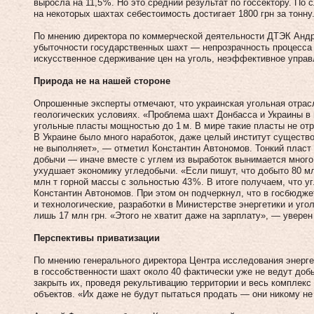
выросла на 11,5 %. Но это средний результат по госсектору. По
на некоторых шахтах себестоимость достигает 1800 грн за тонну
По мнению директора по коммерческой деятельности ДТЭК Андр
убыточности государственных шахт — непрозрачность процесса 
искусственное сдерживание цен на уголь, неэффективное управл
Природа не на нашей стороне
Опрошенные эксперты отмечают, что украинская угольная отрас
геологических условиях. «Проблема шахт Донбасса и Украины в 
угольные пласты мощностью до 1 м. В мире такие пласты не отр
В Украине было много наработок, даже целый институт существо
не выполняет», — отметил Константин Автономов. Тонкий пласт 
добычи — иначе вместе с углем из выработок вынимается много
ухудшает экономику угледобычи. «Если пишут, что добыто 80 млн 
млн т горной массы с зольностью 43 %. В итоге получаем, что у
Константин Автономов. При этом он подчерк­нул, что в госбюдже
и технологические, разработки в Министерстве энергетики и уго
лишь 17 млн грн. «Этого не хватит даже на зарплату», — уверен
Перспективы приватизации
По мнению генерального директора Центра исследования энерге
в госсобственности шахт около 40 фактически уже не ведут доб
закрыть их, проведя рекультивацию территории и весь комплекс
объектов. «Их даже не будут пытаться продать — они никому не