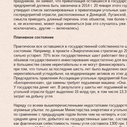
праздником, он заявил, что приватизация оставшихся в госуда
предприятий должна быть закончена в 2014 г. 20 января этого 
утвердил список запланированных к приватизации угольных шах
госпредприятий отрасли, расположенных в Донецкой, Луганской,
смысла приводить длинный перечень этих объектов, тем более ч
и, не исключено, может еще измениться (как это случалось уже
исключались, другие — включались).
Плачевное состояние
Практически все оставшиеся в государственной собственности
состоянии. Например, в проекте «Энергетические стратегии до 2
сильно устарел: 70 % всех государственных шахт работают без р
объемов государственного инвестирования недостаточно для во
в большинстве своем нерентабельны и не могут финансировать 
при том, что только за последние шесть лет было выделено око
нерентабельной угледобычи; на модернизацию активов из этих 
Председатель правления Ассоциации угольных предприятий Кон
«Белореченская», где замены требует подъемная машина: «Она 
У государства денег нет. В результате у шахты нет подъемной м
угольной отрасли будет выделено 16 млрд грн, в том числе 13,
затрат на добычу угля.
Наряду со всеми вышеперечисленными недостатками государст
огромные убытки: по данным Министерства энергетики и угольно
по сравнению с предыдущим годом более чем на четверть и соста
средняя цена угля, добытого на государственных шахтах, состави
как фактическая себестоимость тонны угля составила 1300 грн. 