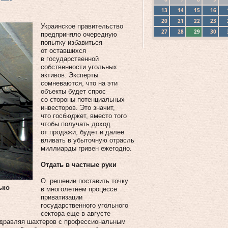
13
14
15
16
20
21
22
23
Украинское правительство
27
28
29
30
предприняло очередную
попытку избавиться
от оставшихся
в государственной
собственности угольных
активов. Эксперты
сомневаются, что на эти
объекты будет спрос
со стороны потенциальных
инвесторов. Это значит,
что госбюджет, вместо того
чтобы получать доход
от продажи, будет и далее
вливать в убыточную отрасль
миллиарды гривен ежегодно.
Отдать в частные руки
О решении поставить точку
ько
в многолетнем процессе
приватизации
государственного угольного
сектора еще в августе
оздравляя шахтеров с профессиональным