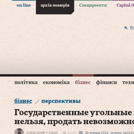
on-line
архів номерів
Спецпроекти
Capital 
В
політика
економіка
бізнес
фінанси
техн
бізнес
перспективы
Государственные угольные
нельзя, продать невозможн
АЛЕКСАНДР СУКОВ
30 января 2014, четверг, №014 
45975