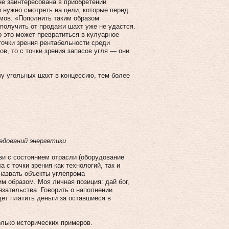
не заинтересована в приобретении
 нужно смотреть на цели, которые перед
омов. «Пополнить таким образом
получить от продажи шахт уже не удастся.
о это может превратиться в кулуарное
точки зрения рентабельности среди
в, то с точки зрения запасов угля — они
у угольных шахт в концессию, тем более
едований энергетики
язи с состоянием отрасли (оборудование
а с точки зрения как технологий, так и
 назвать объекты углепрома
 образом. Моя личная позиция: дай бог,
язательства. Говорить о наполнении
дет платить деньги за оставшиеся в
олько исторических примеров.