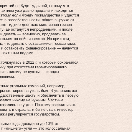
риятий не будет удачной, потому что
 активы уже давно проданы и находятся
оэтому если Фонду госимущества и удастся
ся в госсобственности, общая выручка от
может идти о десятках миллионов гривен
лучае останутся непроданными, и после
ими делать — возможно, продавать за
озьмет на себя инвестор. Но при этом,
ть, что делать с оставшимися госшахтами,
ь и остановить финансирование — начнутся
й шахтными водами.
толкнулась в 2012 г. и который сохранился
ычу при отсутствии гарантированного
ались никому не нужны — склады
анением.
стных угольных компаний, например,
 рынок, спрос на уголь был. В условиях же
ударственные шахты и обеспечить в первую
казался никому не нужным. Частные
оказались не у дел. Поэтому рассчитывать
овать в отрасль, я бы не стал: инвестор
дажи регулируются государством.
льные годы доходила до 10 % от
 т «лишнего» угля — это колоссальная