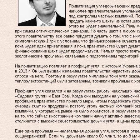
Приватизация угледобывающих предп
наиболее привлекательные угольные
под контролем частных компаний. П
продать какие‑то шахты из оставших
этого не будет значительной. Речь 
при самом оптимистическом сценарии. Но часть шахт в любом с
этого правительству все равно придется думать о том, что с н
символическую 1 грн с условием, что финансирование объекта в
пока будет идти приватизация и пока правительство будет дума
финансирование шахт будет продолжаться. Нельзя просто взят
экологические проблемы, связанные с подтоплением территори
На приватизацию повлияет и профицит угля, с которым Украина с
в 2013 г. Он был вызван желанием правительства нарастить доб
спроса на него. Поэтому в результате миллионы тонн угля оказ
теплоэлектростанций были затоварены, возникли проблемы с хр
Профицит угля сказался и на результатах работы небольших ча
«Садовая групп» и East Coal. Когда они выходили на украинский
профицита правительство приняло меры, чтобы поддержать гос
очередь сбыт их продукции, поэтому уголь частных компаний о
компании, у которых на рынке не было лоббистов, в результате 
на то, что сейчас иностранные компании начнут активно инвестир
столкнется с высокой себестоимостью добычи угля, а цены про
Еще одна проблема — нелегальная добыча угля, которая в отде
общеукраинской. Если мы добываем около 80 млн т, то до 8 млн