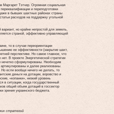
м Маргарет Тэтчер. Огромная социальная
 переквалификации и переподготовки
 даже в бывших шахтных районах страны
 статьи расходов на поддержку угольной
 вариант, но крайне непростой для земель,
является страной, эффективно управляющей
ине, то в случае переориентации
вышению ее эффективности (закрытие шахт,
етней перспективе. Но самое главное, что
 нет. В проекте Энергетической стратегии
ачи нечетко сформулированы. Необходим
 артикулированы и далее реализованы.
. Но если вообще ничего не делать, то
нтские деньги на дотации, воровство и
кие, «копанки», низкий уровень
ся в ситуации, когда государственный
аков общий объем дотаций в госсектор
чки зрения украинского бюджета.
ских стратегий