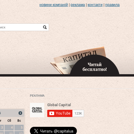
новини компаній
|
реклама
|
контакти
|
правила
Читай
бесплатно!
РЕКЛАМА
4
т
Сб
Вс
3
4
5
10
11
12