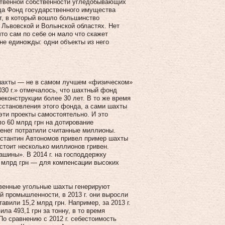
рственной собственности угледобывающих
года Фонд государственного имущества
т, в который вошло большинство
 Львовской и Волынской областях. Нет
то сам по себе он мало что скажет
 не единожды: одни объекты из него
 шахты — не в самом лучшем «физическом»
030 г.» отмечалось, что шахтный фонд
еконструкции более 30 лет. В то же время
сстановления этого фонда, а сами шахты
эти проекты самостоятельно. И это
ло 60 млрд грн на дотирование
денег потратили считанные миллионы.
стантин Автономов привел пример шахты
стоит несколько миллионов гривен.
ашины». В 2014 г. на господдержку
3 млрд грн — для компенсации высоких
венные угольные шахты генерируют
й промышленности, в 2013 г. они выросли
вили 15,2 млрд грн. Например, за 2013 г.
ла 493,1 грн за тонну, в то время
По сравнению с 2012 г. себестоимость