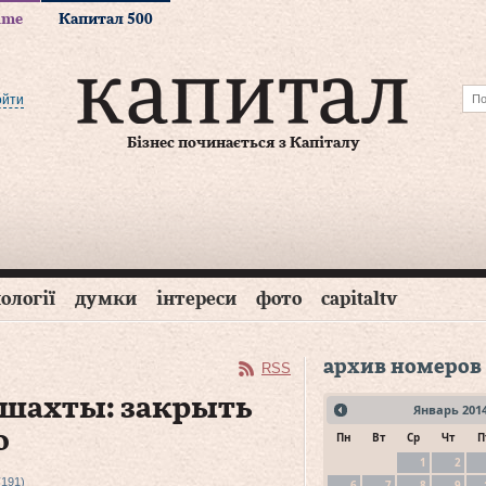
time
Капитал 500
ойти
Бізнес починається з Капіталу
ології
думки
інтереси
фото
capitaltv
архив номеров
RSS
 шахты: закрыть
Январь
201
о
Пн
Вт
Ср
Чт
П
1
2
(191)
6
7
8
9