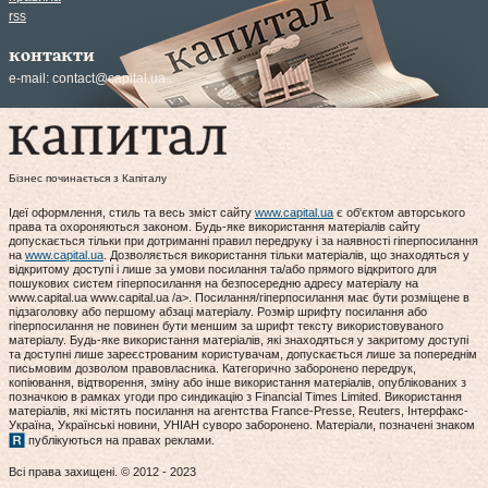
rss
контакти
e-mail:
contact@capital.ua
Бізнес починається з Капіталу
Ідеї оформлення, стиль та весь зміст сайту
www.capital.ua
є об'єктом авторського
права та охороняються законом. Будь-яке використання матеріалів сайту
допускається тільки при дотриманні правил передруку і за наявності гіперпосилання
на
www.capital.ua
. Дозволяється використання тільки матеріалів, що знаходяться у
відкритому доступі і лише за умови посилання та/або прямого відкритого для
пошукових систем гіперпосилання на безпосередню адресу матеріалу на
www.capital.ua www.capital.ua /a>. Посилання/гіперпосилання має бути розміщене в
підзаголовку або першому абзаці матеріалу. Розмір шрифту посилання або
гіперпосилання не повинен бути меншим за шрифт тексту використовуваного
матеріалу. Будь-яке використання матеріалів, які знаходяться у закритому доступі
та доступні лише зареєстрованим користувачам, допускається лише за попереднім
письмовим дозволом правовласника. Категорично заборонено передрук,
копіювання, відтворення, зміну або інше використання матеріалів, опублікованих з
позначкою в рамках угоди про синдикацію з Financial Times Limited. Використання
матеріалів, які містять посилання на агентства France-Presse, Reuters, Інтерфакс-
Україна, Українські новини, УНІАН суворо заборонено. Матеріали, позначені знаком
публікуються на правах реклами.
Всі права захищені. © 2012 - 2023