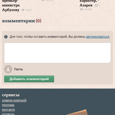
12058
премьер-
характер, -
министра
Азаров
1
13296
Арбузову
9690
комментарии
(0)
Для того, чтобы оставить комментарий, Вы должны
авторизоваться
.
Гость
Добавить комментарий
сервисы
новини компаній
реклама
контакти
правила