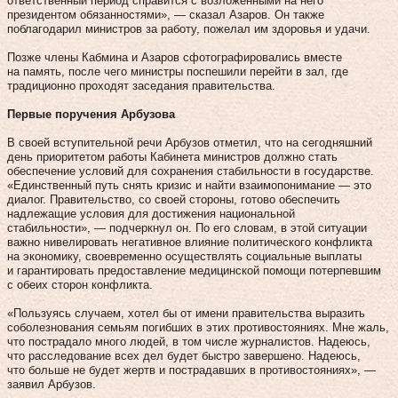
ответственный период справится с возложенными на него
президентом обязанностями», — сказал Азаров. Он также
поблагодарил министров за работу, пожелал им здоровья и удачи.
Позже члены Кабмина и Аза­ров сфо­тографировались вместе
на память, после чего ми­нистры по­спешили перейти в зал, где
традиционно проходят заседания правительства.
Первые поручения Арбузова
В своей вступительной речи Арбузов отметил, что на сегодняшний
день приоритетом работы Кабинета министров должно стать
обеспечение условий для сохранения стабильности в государстве.
«Единственный путь снять кризис и найти взаимопонимание — это
диалог. Правительство, со своей стороны, готово обеспечить
надлежащие условия для достижения национальной
стабильности», — подчеркнул он. По его словам, в этой ситуации
важно нивелировать негативное влияние политического конф­ликта
на экономику, своевременно осуществлять социальные выплаты
и гарантировать предос­тавление медицинской помощи потерпевшим
с обеих сторон конф­ликта.
«Пользуясь случаем, хотел бы от имени правительства выразить
соболезнования семьям погибших в этих противостояниях. Мне жаль,
что пострадало много людей, в том числе журналистов. Надеюсь,
что расследование всех дел будет быстро завершено. Надеюсь,
что больше не будет жертв и пострадавших в противостояниях», —
заявил Арбузов.