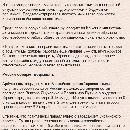
И.о. премьера заверил министров, что правительство в непростой
ситуации сохранило контроль над экономикой и бюджетной
политикой. Продемонстрировала достаточный запас прочности
и финансово-банковская система.
Среди первых поручений нового руководителя Кабмина министрам —
активизировать диалог с иностранными инвесторами и обеспечить
бесперебойную работу объектов жилищно-коммунального хозяйства.
«Тот факт, что состав правительства является временным, говорит
о том, что мы должны работать еще упорнее», — отметил Арбузов.
Он также поспешил заверить, Украина подтверждает все ранее
взятые на себя международные обязательства, в частности
относительно бесперебойного транзита газа.
Россия обещает подождать
Арбузов подтвердил, что в ближайшее время Украина ожидает
получить второй транш от России в рамках договоренностей
президентов Виктора Януковича и Владимира Путина о выделении
Украине кредита в размере $ 15 млрд. «Мы уже получили транш на $
3 млрд и рассчитываем уже в ближайшее время получить второй
транш в размере $ 2 млрд», — сказал и. о. премьера.
Отметим, что практически параллельно с заседанием украинского
Кабмина Путин провел совещание с членами российского
правительства. «Я хотел бы обратить внимание правительства на то,