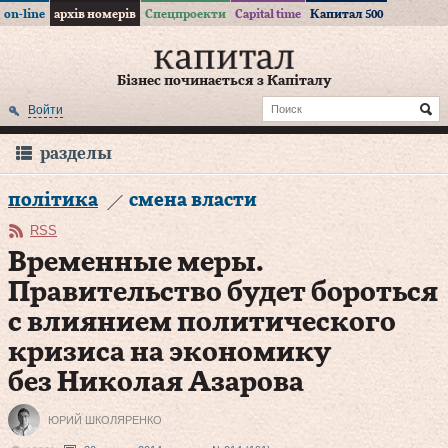
on-line
архів номерів
Спецпроекти
Capital time
Капитал 500
Бізнес починається з Капіталу
Войти
разделы
політика
смена власти
RSS
Временные меры.
Правительство будет бороться
с влиянием политического
кризиса на экономику
без Николая Азарова
ЮРИЙ ШКОЛЯРЕНКО