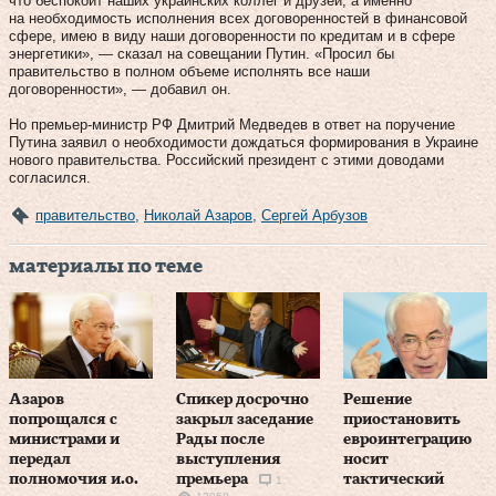
что беспокоит наших украинских коллег и друзей, а именно
на необходимость исполнения всех договоренностей в финансовой
сфере, имею в виду наши договоренности по кредитам и в сфере
энергетики», — сказал на совещании Путин. «Просил бы
правительство в полном объеме исполнять все наши
договоренности», — добавил он.
Но премьер-министр РФ Дмитрий Медведев в ответ на поручение
Путина заявил о необходимости дождаться формирования в Украине
нового правительства. Российский президент с этими доводами
согласился.
правительство
,
Николай Азаров
,
Сергей Арбузов
материалы по теме
Азаров
Спикер досрочно
Решение
попрощался с
закрыл заседание
приостановить
министрами и
Рады после
евроинтеграцию
передал
выступления
носит
полномочия и.о.
премьера
тактический
1