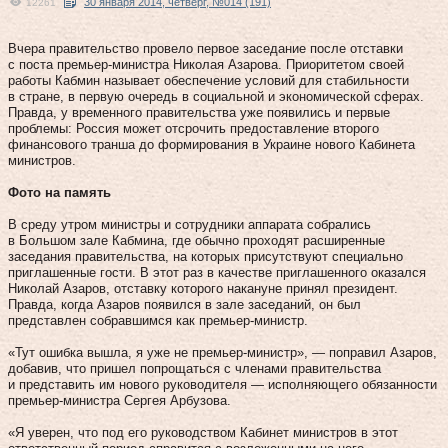
30 января 2014, четверг, №014 (191)
12261
Вчера правительство провело первое заседание после отставки
с поста премьер-министра Николая Азарова. Приоритетом своей
работы Кабмин называет обеспечение условий для стабильности
в стране, в первую очередь в социальной и экономической сферах.
Правда, у временного правительства уже появились и первые
проблемы: Россия может отсрочить предоставление второго
финансового транша до формирования в Украине нового Кабинета
министров.
Фото на память
В среду утром министры и сотрудники аппарата собрались
в Большом зале Кабмина, где обычно проходят расширенные
заседания правительства, на которых присутствуют специально
приглашенные гости. В этот раз в качестве приглашенного оказался
Николай Азаров, отставку которого накануне принял президент.
Правда, когда Азаров появился в зале заседаний, он был
представлен собравшимся как премьер-министр.
«Тут ошибка вышла, я уже не премьер-министр», — поправил Азаров,
добавив, что пришел попрощаться с членами правительства
и представить им нового руководителя — исполняющего обязанности
премьер-министра Сергея Арбузова.
«Я уверен, что под его руководством Кабинет министров в этот