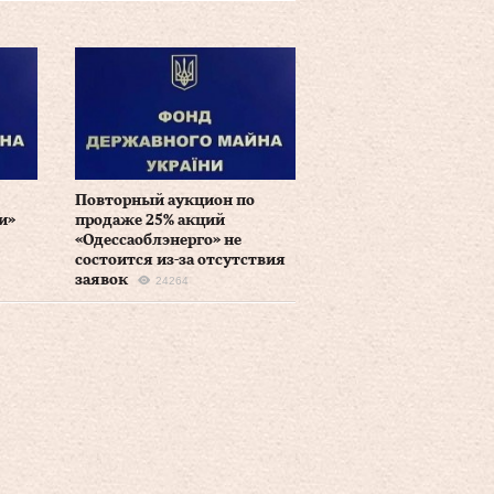
Повторный аукцион по
и»
продаже 25% акций
«Одессаоблэнерго» не
состоится из-за отсутствия
заявок
24264