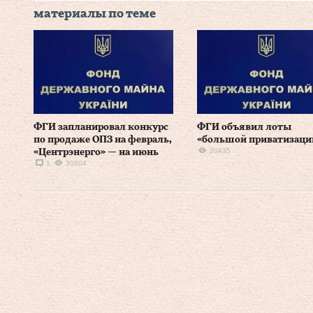
материалы по теме
ФГИ запланировал конкурс
ФГИ объявил лоты
по продаже ОПЗ на февраль,
«большой приватизаци
20435
«Центрэнерго» — на июнь
1
30604