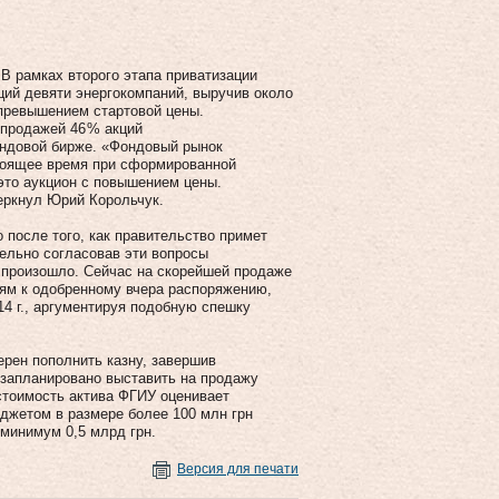
В рамках второго этапа приватизации
кций девяти энергокомпаний, выручив около
 превышением стартовой цены.
 продажей 46 % акций
ондовой бирже. «Фондовый рынок
астоящее время при сформированной
это аукцион с повышением цены.
еркнул Юрий Корольчук.
 после того, как правительство примет
ельно согласовав эти вопросы
 произошло. Сейчас на скорейшей продаже
ям к одобренному вчера распоряжению,
4 г., аргументируя подобную спешку
ерен пополнить казну, завершив
. запланировано выставить на продажу
тоимость актива ФГИУ оценивает
юджетом в размере более 100 млн грн
минимум 0,5 млрд грн.
Версия для печати