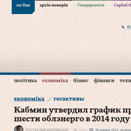
on-line
архів номерів
Спецпроекти
Capital 
В
політика
економіка
бізнес
фінанси
техн
економіка
госактивы
Кабмин утвердил график п
шести облэнерго в 2014 году
РОСТИСЛАВ ШАПРАВСКИЙ
30 января 2014, четвер
10823