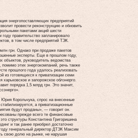
зация энергопоставляющих предприятий
озволит провести реконструкцию и обновить
трольными пакетами акций шести
м году правительство запланировало
ектов, в том числе предприятий ТЭК.
млн грн. Однако при продаже пакетов
прошенные эксперты. Еще в прошлом году,
ых объектов, руководитель ведомства
, помимо этих энергокомпаний, речь также
густе прошлого года удалось реализовать
ой из готовящихся к приватизации семи
я харьковское и запорожское облэнерго.
вит порядка 1,5 млрд грн. Это значит,
ссэнерго».
й Юрия Корольчука, спрос на внесенные
 стабилизируется, а приватизационные
иятия будут проданы», — говорит он.
ересованы прежде всего те финансовые
это структуры Константина Гри­горишина
динг и так ранее приобрел достаточно
 году генеральный директор ДТЭК Максим
ть свою долю на рынке, не нарушая