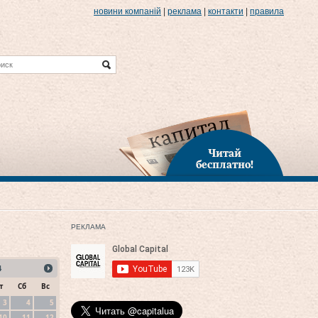
новини компаній
|
реклама
|
контакти
|
правила
Читай
бесплатно!
РЕКЛАМА
4
т
Сб
Вс
3
4
5
10
11
12