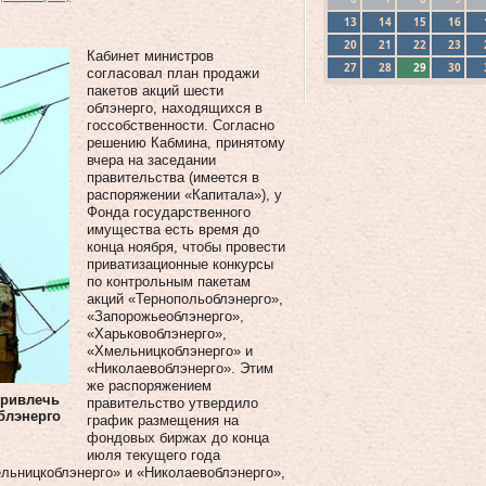
13
14
15
16
20
21
22
23
Кабинет министров
27
28
29
30
согласовал план продажи
пакетов акций шести
облэнерго, находящихся в
госсобственности. Согласно
решению Кабмина, принятому
вчера на заседании
правительства (имеется в
распоряжении «Капитала»), у
Фонда государственного
имущества есть время до
конца ноября, чтобы провести
приватизационные конкурсы
по контрольным пакетам
акций «Тернопольоблэнерго»,
«Запорожьеоблэнерго»,
«Харьковоблэнерго»,
«Хмельницкоблэнерго» и
«Николаевоблэнерго». Этим
же распоряжением
привлечь
правительство утвердило
блэнерго
график размещения на
фондовых биржах до конца
июля текущего года
ельницкоблэнерго» и «Николаевоблэнерго»,