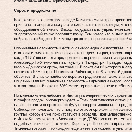
а также 46 % акций «Черкассыоблэнерго».
Спрос и предложение
Как сказано в экспертном выводе Кабинета министров, привати
привлечет в энергетическую отрасль частные инвестиции, что п
оборудование облэнерго. Выход государства из управления кон
энергокомпаний также пополнит казну. Тем более что в нынешне
собрать в госбюджет 19,4 млрд грн за счет приватизации гособъ
Номинальная стоимость шести облэнерго едва ли достигает 140 
итоговая стоимость активов вырастет в десятки раз, говорят о
когда ФГИУ вносил эти предприятия в перечень приватизационн
Александр Рябченко называл сумму в 4 млрд грн. Правда, тогда
шла о «Донбассэнерго», контрольный пакет акций которого в ав
почти за 719 млн грн. По словам Рябченко, это был самый дорог
объектов. В списке наиболее дорогих предприятий также значатс
По данным ФГИУ, оценочная стоимость «Харьковоблэнерго» соста
что контрольный пакет в 60 % может сравняться в цене с «Донба
По мнению члена набсовета Института энергетических стратеги
в график продаж облэнерго будет. «Если политическая ситуация
планы по части энергетики не будут откорректированы — предпр
Собеседник полагает, что в покупке этих энергокомпаний заинт
группы, которые уже присутствуют в отрасли. Преимущественно 
и Игоря Ко­ломойского. «Возможно, еще ДТЭК вмешается. Но хол
подобных активов», — отметил Корольчук. Впрочем, в прошлом
Тимченко говорил, что холдинг еще имеет возможность увеличи