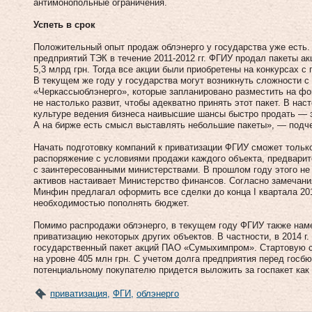
антимонопольные ограничения.
Успеть в срок
Положительный опыт продаж облэнерго у государства уже есть. 
предприятий ТЭК в течение 2011‑2012 гг. ФГИУ продал пакеты а
5,3 млрд грн. Тогда все акции были приобретены на конкурсах с
В текущем же году у государства могут возникнуть сложности с
«Черкассыоблэнерго», которые запланировано разместить на ф
не настолько развит, чтобы адекватно принять этот пакет. В н
культуре ведения бизнеса наивысшие шансы быстро продать — 
А на бирже есть смысл выставлять небольшие пакеты», — подч
Начать подготовку компаний к приватизации ФГИУ сможет только
распоряжение с условиями продажи каждого объекта, предварит
с заинтересованными министерствами. В прошлом году этого не
активов настаивает Министерство финансов. Согласно замечани
Минфин предлагал оформить все сделки до конца I квартала 201
необходимостью пополнять бюджет.
Помимо распродажи обл­энерго, в текущем году ФГИУ также нам
приватизацию некоторых других объектов. В частности, в 2014 г
государственный пакет акций ПАО «Сумыхимпром». Стартовую с
на уровне 405 млн грн. С учетом долга предприятия перед госб
потенциальному покупателю придется выложить за госпакет как 
приватизация
,
ФГИ
,
облэнерго