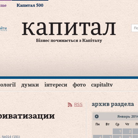
time
Капитал 500
ойти
Бізнес починається з Капіталу
ології
думки
інтереси
фото
capitaltv
архив раздела
RSS
риватизации
Январь
201
Пн
Вт
Ср
Чт
П
1
2
г, №014 (191)
6
7
8
9