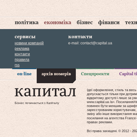
політика
економіка
бізнес
фінанси
техн
сервисы
контакти
новини компаній
e-mail:
contact@capital.ua
реклама
контакти
правила
rss
on-line
архів номерів
Спецпроекти
Capital 
Ідеї оформлення, стиль та весь
допускається тільки при дотрим
відкритому доступі і лише за у
www.capital.ua /a>. Посилання/
Бізнес починається з Капіталу
повинен бути меншим за шрифт т
зареєстрованим користувачам, 
зміну або інше використання мат
посилання на агентства France-
правах реклами.
Всі права захищені. © 2012 - 20