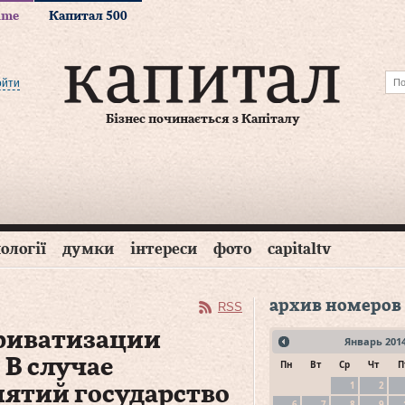
time
Капитал 500
ойти
Бізнес починається з Капіталу
ології
думки
інтереси
фото
capitaltv
архив номеров
RSS
риватизации
Январь
201
 В случае
Пн
Вт
Ср
Чт
П
1
2
ятий государство
6
7
8
9