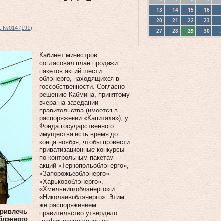
13
14
15
16
20
21
22
23
г, №014 (191)
27
28
29
30
Кабинет министров
согласовал план продажи
пакетов акций шести
облэнерго, находящихся в
госсобственности. Согласно
решению Кабмина, принятому
вчера на заседании
правительства (имеется в
распоряжении «Капитала»), у
Фонда государственного
имущества есть время до
конца ноября, чтобы провести
приватизационные конкурсы
по контрольным пакетам
акций «Тернопольоблэнерго»,
«Запорожьеоблэнерго»,
«Харьковоблэнерго»,
«Хмельницкоблэнерго» и
«Николаевоблэнерго». Этим
же распоряжением
привлечь
правительство утвердило
блэнерго
график размещения на