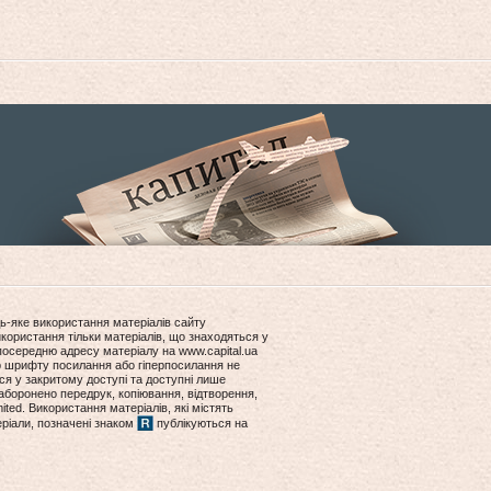
ь-яке використання матеріалів сайту
користання тільки матеріалів, що знаходяться у
посередню адресу матеріалу на www.capital.ua
ір шрифту посилання або гіперпосилання не
ся у закритому доступі та доступні лише
боронено передрук, копіювання, відтворення,
ited. Використання матеріалів, які містять
еріали, позначені знаком
публікуються на