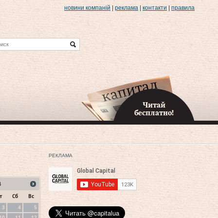
новини компаній
|
реклама
|
контакти
|
правила
Читай
бесплатно!
РЕКЛАМА
4
т
Сб
Вс
3
4
5
10
11
12