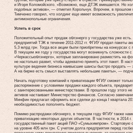
и Игоря Ко­ломойского. «Возможно, еще ДТЭК вмешается. Но хол
подобных активов», — отметил Корольчук. Впрочем, в прошлом
Тимченко говорил, что холдинг еще имеет возможность увеличи
антимонопольные ограничения.
Успеть в срок
Положительный опыт продаж облэнерго у государства уже есть. 
предприятий ТЭК в течение 2011‑2012 гг. ФГИУ продал пакеты а
5,3 млрд грн. Тогда все акции были приобретены на конкурсах с
В текущем же году у государства могут возникнуть сложности с
«Черкассыоблэнерго», которые запланировано разместить на ф
не настолько развит, чтобы адекватно принять этот пакет. В н
культуре ведения бизнеса наивысшие шансы быстро продать — 
А на бирже есть смысл выставлять небольшие пакеты», — подч
Начать подготовку компаний к приватизации ФГИУ сможет только
распоряжение с условиями продажи каждого объекта, предварит
с заинтересованными министерствами. В прошлом году этого не
активов настаивает Министерство финансов. Согласно замечани
Минфин предлагал оформить все сделки до конца I квартала 201
необходимостью пополнять бюджет.
Помимо распродажи обл­энерго, в текущем году ФГИУ также нам
приватизацию некоторых других объектов. В частности, в 2014 г
государственный пакет акций ПАО «Сумыхимпром». Стартовую с
на уровне 405 млн грн. С учетом долга предприятия перед госб
потенциальному покупателю придется выложить за госпакет как 