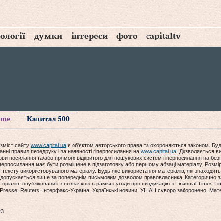
ології
думки
інтереси
фото
capitaltv
time
Капитал 500
 зміст сайту
www.capital.ua
є об'єктом авторського права та охороняються законом. Буд
анні правил передруку і за наявності гіперпосилання на
www.capital.ua
. Дозволяється ви
мови посилання та/або прямого відкритого для пошукових систем гіперпосилання на без
гіперпосилання має бути розміщене в підзаголовку або першому абзаці матеріалу. Розм
ексту використовуваного матеріалу. Будь-яке використання матеріалів, які знаходять
допускається лише за попереднім письмовим дозволом правовласника. Категорично за
еріалів, опублікованих з позначкою в рамках угоди про синдикацію з Financial Times Lim
Presse, Reuters, Інтерфакс-Україна, Українські новини, УНІАН суворо заборонено. Мат
23