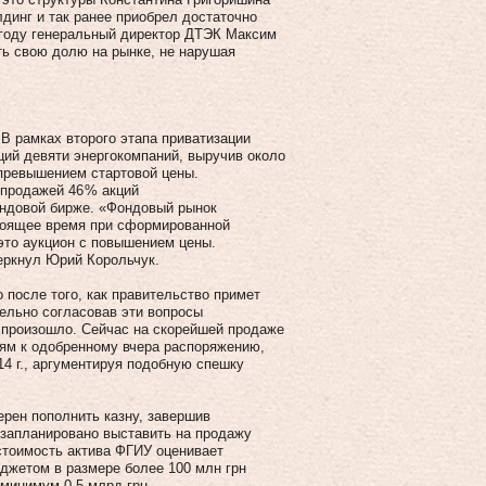
динг и так ранее приобрел достаточно
 году генеральный директор ДТЭК Максим
ть свою долю на рынке, не нарушая
В рамках второго этапа приватизации
кций девяти энергокомпаний, выручив около
 превышением стартовой цены.
 продажей 46 % акций
ондовой бирже. «Фондовый рынок
астоящее время при сформированной
это аукцион с повышением цены.
еркнул Юрий Корольчук.
 после того, как правительство примет
ельно согласовав эти вопросы
 произошло. Сейчас на скорейшей продаже
ям к одобренному вчера распоряжению,
4 г., аргументируя подобную спешку
ерен пополнить казну, завершив
. запланировано выставить на продажу
тоимость актива ФГИУ оценивает
юджетом в размере более 100 млн грн
минимум 0,5 млрд грн.