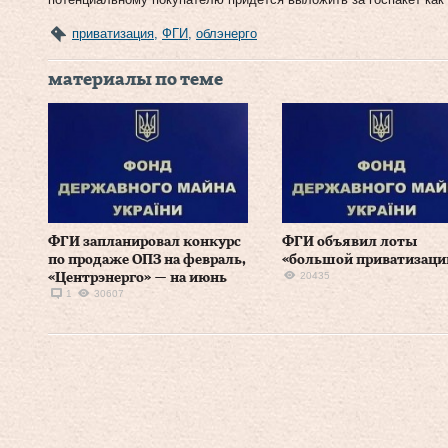
приватизация
,
ФГИ
,
облэнерго
материалы по теме
ФГИ запланировал конкурс
ФГИ объявил лоты
по продаже ОПЗ на февраль,
«большой приватизаци
20435
«Центрэнерго» — на июнь
1
30607