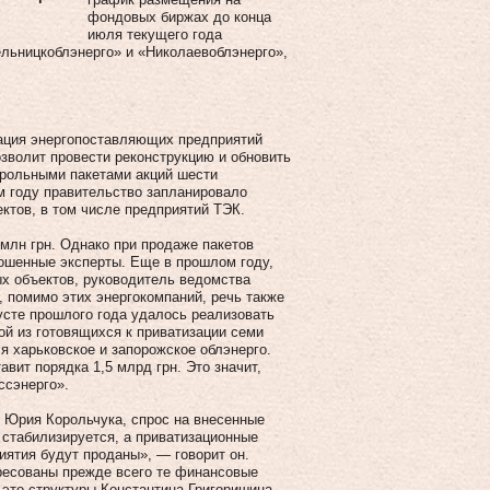
фондовых биржах до конца
июля текущего года
ельницкоблэнерго» и «Николаевоблэнерго»,
зация энергопоставляющих предприятий
озволит провести реконструкцию и обновить
трольными пакетами акций шести
м году правительство запланировало
ектов, в том числе предприятий ТЭК.
млн грн. Однако при продаже пакетов
прошенные эксперты. Еще в прошлом году,
ых объектов, руководитель ведомства
, помимо этих энергокомпаний, речь также
густе прошлого года удалось реализовать
ой из готовящихся к приватизации семи
я харьковское и запорожское облэнерго.
вит порядка 1,5 млрд грн. Это значит,
ссэнерго».
й Юрия Корольчука, спрос на внесенные
 стабилизируется, а приватизационные
иятия будут проданы», — говорит он.
ересованы прежде всего те финансовые
это структуры Константина Гри­горишина