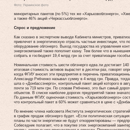
Фото: Украинское фото
миноритарных пакетов (по 5 %) тех же «Харьковоблэнерго», «Хм
а также 46 % акций «Черкассыоблэнерго».
Спрос и предложение
Как сказано в экспертном выводе Кабинета министров, привати
привлечет в энергетическую отрасль частные инвестиции, что п
оборудование облэнерго. Выход государства из управления кон
энергокомпаний также пополнит казну. Тем более что в нынешне
собрать в госбюджет 19,4 млрд грн за счет приватизации гособъ
Номинальная стоимость шести облэнерго едва ли достигает 140 
итоговая стоимость активов вырастет в десятки раз, говорят о
когда ФГИУ вносил эти предприятия в перечень приватизационн
Александр Рябченко называл сумму в 4 млрд грн. Правда, тогда
шла о «Донбассэнерго», контрольный пакет акций которого в ав
почти за 719 млн грн. По словам Рябченко, это был самый дорог
объектов. В списке наиболее дорогих предприятий также значатс
По данным ФГИУ, оценочная стоимость «Харьковоблэнерго» соста
что контрольный пакет в 60 % может сравняться в цене с «Донба
По мнению члена набсовета Института энергетических стратеги
в график продаж облэнерго будет. «Если политическая ситуация
планы по части энергетики не будут откорректированы — предпр
Собеседник полагает, что в покупке этих энергокомпаний заинт
группы, которые уже присутствуют в отрасли. Преимущественно 