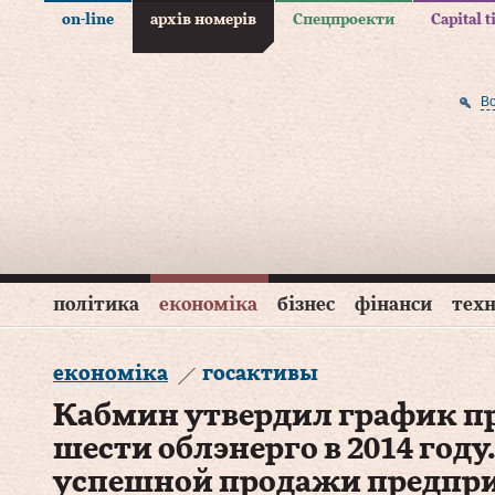
on-line
архів номерів
Спецпроекти
Capital 
В
політика
економіка
бізнес
фінанси
техн
економіка
госактивы
Кабмин утвердил график п
шести облэнерго в 2014 году.
успешной продажи предпри