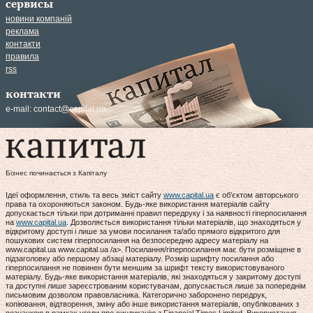
сервисы
новини компаній
реклама
контакти
правила
rss
контакти
e-mail:
contact@capital.ua
Бізнес починається з Капіталу
Ідеї оформлення, стиль та весь зміст сайту
www.capital.ua
є об'єктом авторського
права та охороняються законом. Будь-яке використання матеріалів сайту
допускається тільки при дотриманні правил передруку і за наявності гіперпосилання
на
www.capital.ua
. Дозволяється використання тільки матеріалів, що знаходяться у
відкритому доступі і лише за умови посилання та/або прямого відкритого для
пошукових систем гіперпосилання на безпосередню адресу матеріалу на
www.capital.ua www.capital.ua /a>. Посилання/гіперпосилання має бути розміщене в
підзаголовку або першому абзаці матеріалу. Розмір шрифту посилання або
гіперпосилання не повинен бути меншим за шрифт тексту використовуваного
матеріалу. Будь-яке використання матеріалів, які знаходяться у закритому доступі
та доступні лише зареєстрованим користувачам, допускається лише за попереднім
письмовим дозволом правовласника. Категорично заборонено передрук,
копіювання, відтворення, зміну або інше використання матеріалів, опублікованих з
позначкою в рамках угоди про синдикацію з Financial Times Limited. Використання