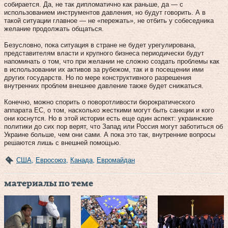
собирается. Да, не так дипломатично как раньше, да — с
использованием инструментов давления, но будут говорить. А в
такой ситуации главное — не «пережать», не отбить у собеседника
желание продолжать общаться.
Безусловно, пока ситуация в стране не будет урегулирована,
представителям власти и крупного бизнеса периодически будут
напоминать о том, что при желании не сложно создать проблемы как
в использовании их активов за рубежом, так и в посещении ими
других государств. Но по мере конструктивного разрешения
внутренних проблем внешнее давление также будет снижаться.
Конечно, можно спорить о поворотливости бюрократического
аппарата ЕС, о том, насколько жесткими могут быть санкции и кого
они коснутся. Но в этой истории есть еще один аспект: украинские
политики до сих пор верят, что Запад или Россия могут заботиться об
Украине больше, чем они сами. А пока это так, внутренние вопросы
решаются лишь с внешней помощью.
США
,
Евросоюз
,
Канада
,
Евромайдан
материалы по теме