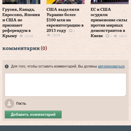
Грузия, Канада,
США выделили
ЕС и США
Евросоюз, Япония
Украине более
осудили
и США не
$100 млн на
применение силы
признают
евроинтеграцию в
против мирных
референдум в
2013 году
демонстрантов в
1
16639
Крыму
Киеве
19148
1
18874
комментарии
(0)
Для того, чтобы оставить комментарий, Вы должны
авторизоваться
.
Гость
Добавить комментарий