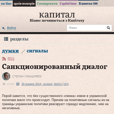
on-line
архів номерів
Спецпроекти
Capital time
Капитал 500
Бізнес починається з Капіталу
Войти
разделы
думки
сигналы
RSS
Санкционированный диалог
СТЕПАН СМЫШЛЯЕВ
30 января 2014, четверг, №014 (191)
14785
Порой кажется, что без существенного «пинка» извне в украинской
политике мало что происходит. Причем на позитивные сигналы из‑за
границы украинские политики реагируют гораздо медленнее, чем на
негативные.