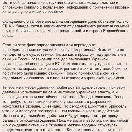
Вот и сейчас начало конструктивного диалога между властью и
оппозицией совпало с появлением информации о применении визовых
санкций к украинским чиновникам.
Официально о запрете въезда на сегодняшний день объявили только
США и Канада, хотя в зависимости от дальнейшего развития событий
внутри Украины на такие меры грозятся пойти и страны Европейского
союза.
Стал ли этот факт определяющим для перехода от
«передавливания» ситуации к поиску компромисса? Возможно и нет,
но подстегнул существенно. Так же как в прошлом году длительные
санкции России остановили процесс заключения Украиной
соглашения об ассоциации с ЕС. И можно сколько угодно говорить о
«защитных мерах», «технических регламентах» и тому подобном, но
по сути это были именно санкции. Только применялись они не к
отдельным чиновникам, а к целым отраслям украинской экономики.
Теперь же к мерам давления прибегают западные страны. При этом
давление испытывает на себе не только украинская власть, а и
оппозиция, которая настойчиво призывала Запад к санкциям. Теперь
тот требует от оппозиции активно участвовать в разрешении
конфликта в Украине. Очевидно, что сегодня Вашингтон и Брюссель
уже не интересуют разговоры — им нужны конкретные действия.
Именно эти дальнейшие действия и будут определять риторику
Запада в отношении Украины. Пока же визиты европейских политиков
и обсуждение ситуации в Украине в международных структурах
свидетельствуют, что от диалога с Киевом отказываться никто не