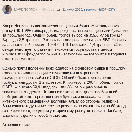
МАРК ПОЛЛОК
11 июня 2013, вторник, №037 (037)
7591
Вчера Национальная комиссия по ценным бумагам и фондовому
рынку (НКЦБФР) обнародовала результаты торгов ценными бумагами
за прошлый год. Общий объем торгов вырос на 359,8 млрд грн (17
%) — до 2,5 трлн грн. Это почти в два раза превышает ВВП Украины
за аналогичный период. В 2012 г. ВВП составил 1,4 трлн грн. «Это
свидетельствует о развитии экономики государства в целом
и о развитии фондового рынка в частности», — говорится в годовом
отчете регулятора.
Однако почти половину всех сделок на фондовом рынке в прошлом
году составили операции с облигациями внутреннего
государственного займа (ОВГЗ). Общий объем торгов этими
госбумагами достиг 1,2 трлн грн. К примеру, в 2007 г. объем торгов
ОВГЗ был всего 59,9 млрд грн, или 8 % от общего объема
заключенных сделок. По мнению экспертов, доля гособлигаций
в общем объеме торгов ценными бумагами выросла за счет
интенсивного размещения долговых бумаг со стороны Минфина.
В минувшем году министерство разместило бумаг почти на 60 млрд
грн. Кроме того, поддержку вторичному рынку оказывает Нацбанк,
заключая сделки с гос­облигациями.
Акционное пике