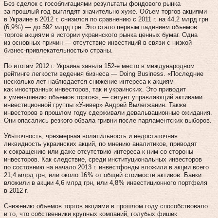
Без сделок с гособлигациями результаты фондового рынка
за прошлый год выглядят значительно хуже. Объем торгов акциями
в Украине в 2012 г. снизился по сравнению с 2011 г. на 44,2 млрд грн
(6,9 %) — до 592 млрд грн. Это стало первым падением объемов
торгов акциями в истории украинского рынка ценных бумаг. Одна
из основных причин — отсутствие инвестиций в связи с низкой
бизнес-привлекательностью страны.
По итогам 2012 г. Украина заняла 152‑е место в международном
рейтинге легкости ведения бизнеса — Doing Business. «Последние
несколько лет наблюдается снижение интереса к акциям
как иностранных инвесторов, так и украинских. Это приводит
к уменьшению объемов торгов», — сетует управляющий активами
инвестиционной группы «Универ» Андрей Вылегжанин. Также
инвесторов в прошлом году сдерживали девальвационные ожидания.
Они опасались резкого обвала гривни после парламентских выборов.
Убыточность, чрезмерная волатильность и недостаточная
ликвидность украинских акций, по мнению аналитиков, приводят
к сокращению или даже отсутствию интереса к ним со стороны
инвесторов. Как следствие, среди институциональных инвесторов
по состоянию на начало 2013 г. инвестфонды вложили в акции всего
21,4 млрд грн, или около 16 % от общей стоимости активов. Банки
вложили в акции 4,6 млрд грн, или 4,8 % инвестиционного портфеля
в 2012 г.
Снижению объемов торгов акциями в прошлом году способствовало
и то, что собственники крупных компаний, голубых фишек