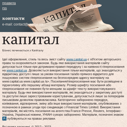
правила
rss
контакти
e-mail:
contact@capital.ua
Бізнес починається з Капіталу
Ідеї оформлення, стиль та весь зміст сайту
www.capital.ua
є об'єктом авторського
права та охороняються законом. Будь-яке використання матеріалів сайту
допускається тільки при дотриманні правил передруку і за наявності гіперпосилання
на
www.capital.ua
. Дозволяється використання тільки матеріалів, що знаходяться у
відкритому доступі і лише за умови посилання та/або прямого відкритого для
пошукових систем гіперпосилання на безпосередню адресу матеріалу на
www.capital.ua www.capital.ua /a>. Посилання/гіперпосилання має бути розміщене в
підзаголовку або першому абзаці матеріалу. Розмір шрифту посилання або
гіперпосилання не повинен бути меншим за шрифт тексту використовуваного
матеріалу. Будь-яке використання матеріалів, які знаходяться у закритому доступі
та доступні лише зареєстрованим користувачам, допускається лише за попереднім
письмовим дозволом правовласника. Категорично заборонено передрук,
копіювання, відтворення, зміну або інше використання матеріалів, опублікованих з
позначкою в рамках угоди про синдикацію з Financial Times Limited. Використання
матеріалів, які містять посилання на агентства France-Presse, Reuters, Інтерфакс-
Україна, Українські новини, УНІАН суворо заборонено. Матеріали, позначені знаком
публікуються на правах реклами.
Всі права захищені. © 2012 - 2023