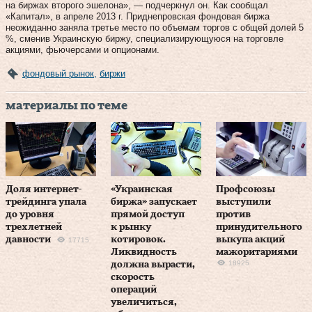
на биржах второго эшелона», — подчеркнул он. Как сообщал
«Капитал», в апреле 2013 г. Приднепровская фондовая биржа
неожиданно заняла третье место по объемам торгов с общей долей 5
%, сменив Украинскую биржу, специализирующуюся на торговле
акциями, фьючерсами и опционами.
фондовый рынок
,
биржи
материалы по теме
Доля интернет-
«Украинская
Профсоюзы
трейдинга упала
биржа» запускает
выступили
до уровня
прямой доступ
против
трехлетней
к рынку
принудительного
давности
котировок.
выкупа акций
17715
Ликвидность
мажоритариями
18925
должна вырасти,
скорость
операций
увеличиться,