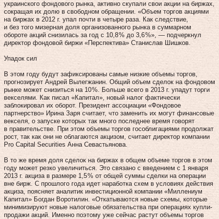
украинского фондового рынка, активно скупали свои акции на биржах,
сокращая их долю в свободном обращении. «Объем торгов акциями
на биржах в 2012 г. упал почти в четыре раза. Как следствие,
и без того мизерная доля организованного рынка в суммарном
обороте акций снизилась за год с 10,8 % до 3,6 %», — подчеркнул
директор фондовой биржи «Перспектива» Станислав Шишков.
Упадок сил
В этом году будут зафиксированы самые низкие объемы торгов,
прогнозирует Андрей Вылегжанин. Общий объем сделок на фондовом
рынке может снизиться на 10 %. Больше всего в 2013 г. упадут торги
векселями. Как писал «Капитал», новый налог фактически
заблокировал их оборот. Президент ассоциации «Фондовое
партнерство» Ирина Заря считает, что заменить их могут финансовые
векселя, о запуске которых так много последнее время говорят
в правительстве. При этом объемы торгов гособлигациями продолжат
рост, так как они не облагаются акцизом, считает директор компании
Pro Capital Securities Анна Севастьянова.
В то же время доля сделок на биржах в общем объеме торгов в этом
году может резко увеличиться. Это связано с введением с 1­ января
2013 г. акциза в размере 1,5 % от общей суммы сделки на операции
вне бирж. С прошлого года идет наработка схем в условиях действия
акциза, поясняет аналитик инвестиционной компании «Миллениум
Капитал» Богдан Воротилин. «Откатываются новые схемы, которые
минимизируют новые налоговые обязательства при операциях купли-
продажи акций. Именно поэтому уже сейчас растут объемы торгов