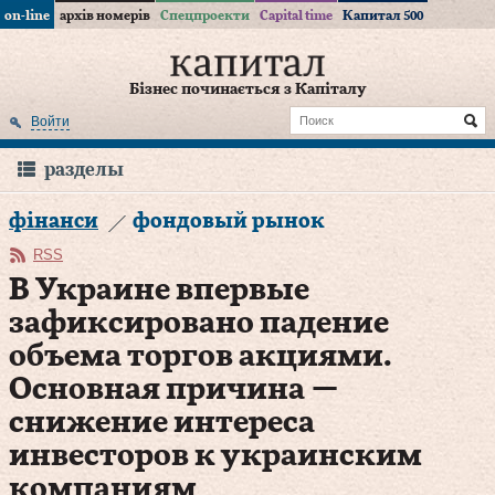
on-line
архів номерів
Спецпроекти
Capital time
Капитал 500
Бізнес починається з Капіталу
Войти
разделы
фінанси
фондовый рынок
RSS
В Украине впервые
зафиксировано падение
объема торгов акциями.
Основная причина —
снижение интереса
инвесторов к украинским
компаниям