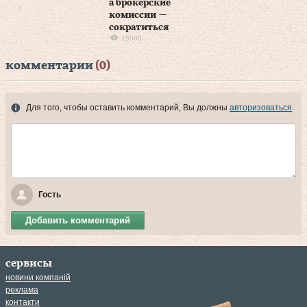
а брокерские
комиссии —
сократиться
15500
комментарии
(0)
Для того, чтобы оставить комментарий, Вы должны
авторизоваться
.
Гость
Добавить комментарий
сервисы
новини компаній
реклама
контакти