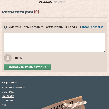
рынках
20567
комментарии
(0)
Для того, чтобы оставить комментарий, Вы должны
авторизоваться
.
Гость
Добавить комментарий
сервисы
новини компаній
реклама
контакти
правила
rss