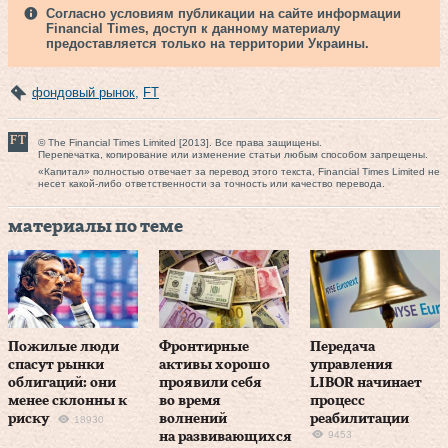
Согласно условиям публикации на сайте информации
Financial Times, доступ к данному материалу
предоставляется только на территории Украины.
фондовый рынок
,
FT
© The Financial Times Limited [2013]. Все права защищены.
Перепечатка, копирование или изменение статьи любым способом запрещены.
«Капитал» полностью отвечает за перевод этого текста, Financial Times Limited не
несет какой-либо ответственности за точность или качество перевода.
материалы по теме
Пожилые люди
Фронтирные
Передача
спасут рынки
активы хорошо
управления
облигаций: они
проявили себя
LIBOR начинает
менее склонны к
во время
процесс
риску
волнений
реабилитации
18930
9453
на развивающихся