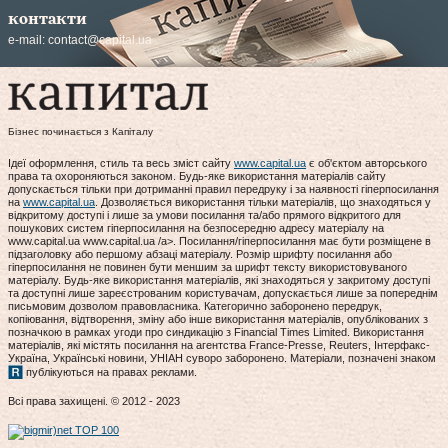
контакти
e-mail:
contact@capital.ua
Бізнес починається з Капіталу
Ідеї оформлення, стиль та весь зміст сайту
www.capital.ua
є об'єктом авторського
права та охороняються законом. Будь-яке використання матеріалів сайту
допускається тільки при дотриманні правил передруку і за наявності гіперпосилання
на
www.capital.ua
. Дозволяється використання тільки матеріалів, що знаходяться у
відкритому доступі і лише за умови посилання та/або прямого відкритого для
пошукових систем гіперпосилання на безпосередню адресу матеріалу на
www.capital.ua www.capital.ua /a>. Посилання/гіперпосилання має бути розміщене в
підзаголовку або першому абзаці матеріалу. Розмір шрифту посилання або
гіперпосилання не повинен бути меншим за шрифт тексту використовуваного
матеріалу. Будь-яке використання матеріалів, які знаходяться у закритому доступі
та доступні лише зареєстрованим користувачам, допускається лише за попереднім
письмовим дозволом правовласника. Категорично заборонено передрук,
копіювання, відтворення, зміну або інше використання матеріалів, опублікованих з
позначкою в рамках угоди про синдикацію з Financial Times Limited. Використання
матеріалів, які містять посилання на агентства France-Presse, Reuters, Інтерфакс-
Україна, Українські новини, УНІАН суворо заборонено. Матеріали, позначені знаком
публікуються на правах реклами.
Всі права захищені. © 2012 - 2023