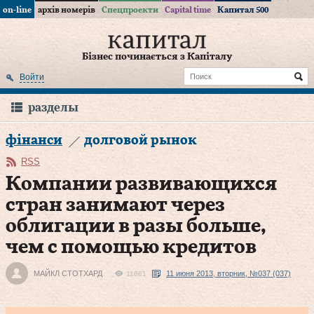
on-line
архів номерів
Спецпроекти
Capital time
Капитал 500
Бізнес починається з Капіталу
Войти
разделы
фінанси
долговой рынок
RSS
Компании развивающихся
стран занимают через
облигации в разы больше,
чем с помощью кредитов
МАЙКЛ СТОТХАРД
11 июня 2013, вторник, №037 (037)
11661