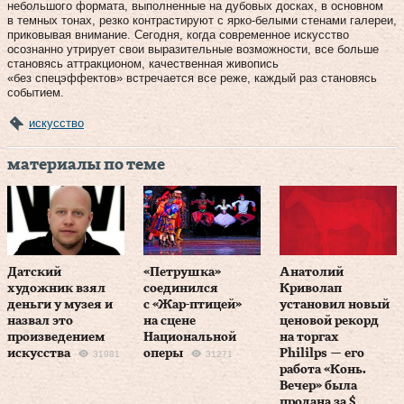
небольшого формата, выполненные на дубовых досках, в основном
в темных тонах, резко контрастируют с ярко-белыми стенами галереи,
приковывая внимание. Сегодня, когда современное искусство
осознанно утрирует свои выразительные возможности, все больше
становясь аттракционом, качественная живопись
«без спецэффектов» встречается все реже, каждый раз становясь
событием.
искусство
материалы по теме
Датский
«Петрушка»
Анатолий
художник взял
соединился
Криволап
деньги у музея и
с «Жар-птицей»
установил новый
назвал это
на сцене
ценовой рекорд
произведением
Национальной
на торгах
искусства
оперы
Phililps — его
31981
31271
работа «Конь.
Вечер» была
продана за $