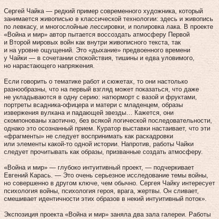
Сергей Чайка — редкий пример современного художника, который
занимается живописью в классической технологии: здесь и живопись
по левкасу, и многослойные лессировки, и полировка лака. В проекте
«Война и мир» автор пытается воссоздать атмосферу Первой
и Второй мировых войн как внутри живописного текста, так
и на уровне ощущений. Это «дыхание» предвоенного времени
у Чайки — в сочетании спокойствия, тишины и едва уловимого,
но нарастающего напряжения.
Если говорить о тематике работ и сюжетах, то они настолько
разнообразны, что на первый взгляд может показаться, что даже
не укладываются в одну серию: натюрморт с вазой и фруктами,
портреты всадника-офицера и матери с младенцем, образы
извержения вулкана и падающей звезды… Кажется, они
скомпонованы хаотично, без всякой логической последовательности,
однако это осознанный прием. Куратор выставки настаивает, что эти
«фрагменты» не следует воспринимать как раскадровки
или элементы какой‑то одной истории. Напротив, работы Чайки
следует прочитывать как образы, призванные создать атмосферу.
«Война и мир» — глубоко интуитивный проект, — подчеркивает
Евгений Карась. — Это очень серьезное исследование темы войны,
но совершенно в другом ключе, чем обычно. Сергея Чайку интересует
психология войны, психология героя, врага, жертвы. Он сливает,
смешивает идентичности этих образов в некий интуитивный поток».
Экспозиция проекта «Война и мир» заняла два зала галереи. Работы