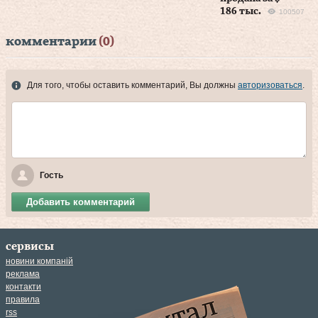
186 тыс.
100507
комментарии
(0)
Для того, чтобы оставить комментарий, Вы должны
авторизоваться
.
Гость
Добавить комментарий
сервисы
новини компаній
реклама
контакти
правила
rss