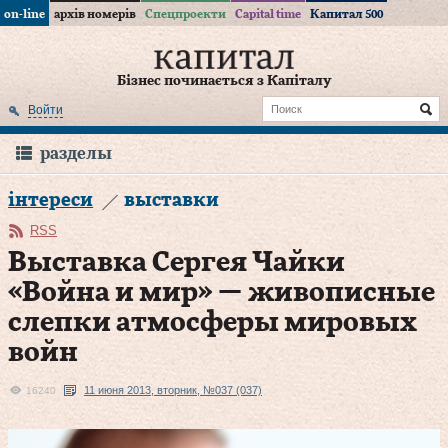
on-line
архів номерів
Спецпроекти
Capital time
Капитал 500
Бізнес починається з Капіталу
Войти
разделы
інтереси
выставки
RSS
Выставка Сергея Чайки
«Война и мир» — живописные
слепки атмосферы мировых
войн
11 июня 2013, вторник, №037 (037)
16240