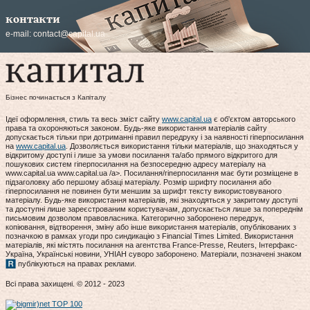
контакти
e-mail:
contact@capital.ua
Бізнес починається з Капіталу
Ідеї оформлення, стиль та весь зміст сайту
www.capital.ua
є об'єктом авторського
права та охороняються законом. Будь-яке використання матеріалів сайту
допускається тільки при дотриманні правил передруку і за наявності гіперпосилання
на
www.capital.ua
. Дозволяється використання тільки матеріалів, що знаходяться у
відкритому доступі і лише за умови посилання та/або прямого відкритого для
пошукових систем гіперпосилання на безпосередню адресу матеріалу на
www.capital.ua www.capital.ua /a>. Посилання/гіперпосилання має бути розміщене в
підзаголовку або першому абзаці матеріалу. Розмір шрифту посилання або
гіперпосилання не повинен бути меншим за шрифт тексту використовуваного
матеріалу. Будь-яке використання матеріалів, які знаходяться у закритому доступі
та доступні лише зареєстрованим користувачам, допускається лише за попереднім
письмовим дозволом правовласника. Категорично заборонено передрук,
копіювання, відтворення, зміну або інше використання матеріалів, опублікованих з
позначкою в рамках угоди про синдикацію з Financial Times Limited. Використання
матеріалів, які містять посилання на агентства France-Presse, Reuters, Інтерфакс-
Україна, Українські новини, УНІАН суворо заборонено. Матеріали, позначені знаком
публікуються на правах реклами.
Всі права захищені. © 2012 - 2023