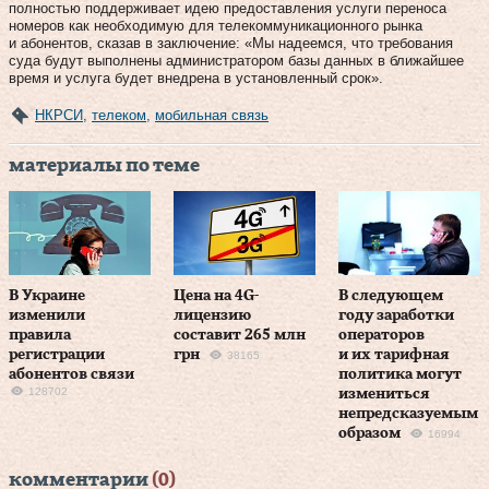
полностью поддерживает идею предоставления услуги переноса
номеров как необходимую для телекоммуникационного рынка
и абонентов, сказав в заключение: «Мы надеемся, что требования
суда будут выполнены администратором базы данных в ближайшее
время и услуга будет внедрена в установленный срок».
НКРСИ
,
телеком
,
мобильная связь
материалы по теме
В Украине
Цена на 4G-
В следующем
изменили
лицензию
году заработки
правила
составит 265 млн
операторов
регистрации
грн
и их тарифная
38165
абонентов связи
политика могут
128702
измениться
непредсказуемым
образом
16994
комментарии
(0)