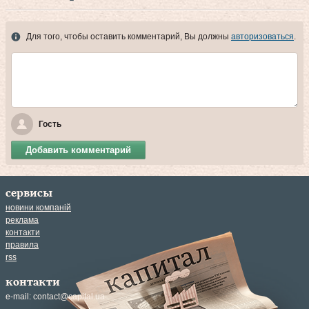
Для того, чтобы оставить комментарий, Вы должны
авторизоваться
.
Гость
Добавить комментарий
сервисы
новини компаній
реклама
контакти
правила
rss
контакти
e-mail:
contact@capital.ua