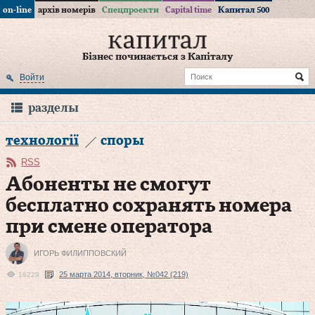
on-line
архів номерів
Спецпроекти
Capital time
Капитал 500
Бізнес починається з Капіталу
Войти
разделы
технології
споры
RSS
Абоненты не смогут
бесплатно сохранять номера
при смене оператора
ИГОРЬ ФИЛИППОВСКИЙ
25 марта 2014, вторник, №042 (219)
16229