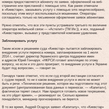
номера предоставляется абоненту по заявке, оформленной на веб-
страничке или присланной с помощью sms. Как ранее отмечали
в «Киевстаре», заказывать услугу с помощью sms нецелесообразно,
поскольку этим могут воспользоваться мошенники. Операторы
соглашались только на письменное оформление заявок абонентами.
Нужно отметить, что все эти пункты устраивали третьего по величине
оператора мобильной связи — «Астелит» (ТМ life:)), и иск, поданный
«Киевстаром», вызывал у представителей компании удивление.
Заблокировать услугу
Таким иском и решением суда «Киевстар» пытается заблокировать
внедрение услуги переноса номера, запланированное на 1 июля
2014 г., считает директор Украинского центра поддержки имен
и адресов Юрий Гончарук. «НКРСИ готовит апелляцию по этому
вопросу, но если и это дело проиграет, то внедрение услуги в Украине
будет под вопросом», — говорит он.
Гончарук также отметил, что если суд второй инстанции согласится
с судом первой, то ни о каком внедрении услуги в июле не может
быть и речи. «Техническое решение, которое мы подготовили под этот
документ (централизованная база данных о переносах. — «Капитал»),
фактически теряет смысл. Нам придется готовить новое техрешение,
на это уйдет время», — резюмирует он. Сколько времени
понадобится, менеджер прогнозировать не берется.
В то же время, Андрей Осадчук заявил «Капиталу», что «Киевстар»