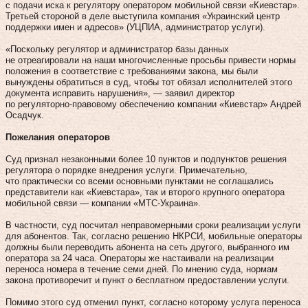
с подачи иска к регулятору оператором мобильной связи «Киевстар».
Третьей стороной в деле выступила компания «Украинский центр
поддержки имен и адресов» (УЦПИА, администратор услуги).
«Поскольку регулятор и администратор базы данных
не отреагировали на наши многочисленные просьбы привести нормы
положения в соответствие с требованиями закона, мы были
вынуждены обратиться в суд, чтобы тот обязал исполнителей этого
документа исправить нарушения», — заявил директор
по регуляторно-правовому обеспечению компании «Киевстар» Андрей
Осадчук.
Пожелания операторов
Суд признал незаконными более 10 пунктов и подпунктов решения
регулятора о порядке внедрения услуги. Примечательно,
что практически со всеми основными пунк­тами не соглашались
представители как «Киевстара», так и второго крупного оператора
мобильной связи — компании «МТС-Украина».
В частности, суд посчитал неправомерными сроки реализации услуги
для абонентов. Так, согласно решению НКРСИ, мобильные операторы
должны были переводить абонента на сеть другого, выбранного им
оператора за 24 часа. Операторы же настаивали на реализации
переноса номера в течение семи дней. По мнению суда, нормам
закона противоречит и пункт о бесплатном предоставлении услуги.
Помимо этого суд отменил пункт, согласно которому услуга переноса