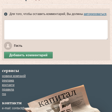
Для того, чтобы оставить комментарий, Вы должны
авторизоваться
.
Гость
Добавить комментарий
сервисы
новини компаній
реклама
контакти
правила
rss
контакти
e-mail:
contact@capital.ua