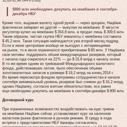
11,85‑11,96 UAH / USD).
$800 млн необходимо докупить на межбанке в сентябре-
декабре НБУ
Кроме того, выдавая валюту одной рукой — через аукцион, Нацбанк
фактически забирает ее другой — выкупая на межбанке. В августе
регулятор купил на межбанке $ 354,8 млн, а продал лишь $ 309,6 млн.
Таким образом, чистая скупка НБУ инвалюты с межбанка составила
$ 45,2 млн. Такая ситуация наблюдается уже второй месяц подряд.
Если в июне центробанк вообще не выходил с интервенциями
на рынок, то в июле ограничился приобретением $ 80 млн. У Нацбанка
свои мотивы: поддержать объем международных резервов, который
с начала года сократился на 22 % — до $ 15,8 млрд к началу осени.
В то же время одним из требований Международного валютного
фонда, действовавших летом, было обеспечение объема
золотовалютных запасов в размере $ 19,2 млрд на конец 2014 г.
Во время пересмотра фондом программы сотрудничества в начале
сентября минимальный уровень резервов был снижен до $ 16,2 млрд,
однако Нацбанку, согласно взятым обязательствам, все равно
еще необходимо докупить на межбанке в сентябре-декабре $ 800 млн.
Договорной курс
При ограниченных возможностях воздействовать на курс гривни
на межбанке Нацбанк сейчас устанавливает курс на наличном
валютном рынке фактически в ручном режиме. В среду в ходе
встречи с представителями НБУ банкиры согласились