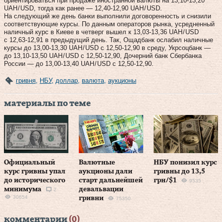
ориентироваться при продаже иностранной валюты на 13,10‑13,20
UAH / USD, тогда как ранее — 12,40‑12,90 UAH / USD.
На следующий же день банки выполнили договоренность и снизили
соответствующие курсы. По данным операторов рынка, усредненный
наличный курс в Киеве в четверг вышел к 13,03‑13,36 UAH / USD
с 12,63‑12,91 в предыдущий день. Так, Ощадбанк ослабил наличные
курсы до 13,00‑13,30 UAH / USD с 12,50‑12,90 в среду, Укрсоцбанк —
до 13,10‑13,50 UAH / USD с 12,50‑12,90, Дочерний банк Сбербанка
России — до 13,00‑13,40 UAH / USD с 12,50‑12,90.
гривня
,
НБУ
,
доллар
,
валюта
,
аукционы
материалы по теме
Официальный
Валютные
НБУ понизил курс
курс гривны упал
аукционы дали
гривны до 13,5
до исторического
старт дальнейшей
грн/$1
9535
минимума
девальвации
2
30654
гривни
75350
комментарии
(0)