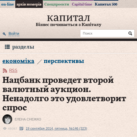
on-line
архів номерів
Спецпроекти
Capital time
Капитал 500
Бізнес починається з Капіталу
Войти
разделы
економіка
перспективы
RSS
Нацбанк проведет второй
валютный аукцион.
Ненадолго это удовлетворит
спрос
ЕЛЕНА СНЕЖКО
19 сентября 2014, пятница, №146 (323)
46087