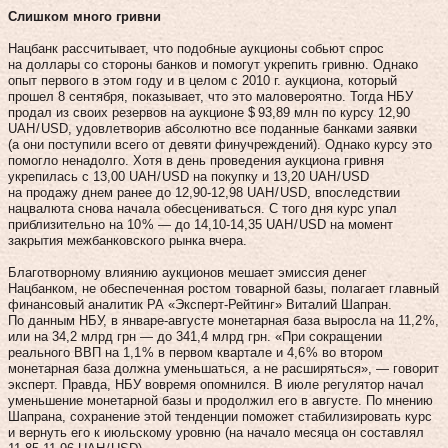
Слишком много гривни
Нацбанк рассчитывает, что подобные аукционы собьют спрос
на доллары со стороны банков и помогут укрепить гривню. Однако
опыт первого в этом году и в целом с 2010 г. аукциона, который
прошел 8 сентября, показывает, что это маловероятно. Тогда НБУ
продал из своих резервов на аукционе $ 93,89 млн по курсу 12,90
UAH / USD, удовлетворив абсолютно все поданные банками заявки
(а они поступили всего от девяти финучреждений). Однако курсу это
помогло ненадолго. Хотя в день проведения аукциона гривня
укрепилась с 13,00 UAH / USD на покупку и 13,20 UAH / USD
на продажу днем ранее до 12,90‑12,98 UAH / USD, впоследствии
нацвалюта снова начала обесцениваться. С того дня курс упал
приблизительно на 10 % — до 14,10‑14,35 UAH / USD на момент
закрытия межбанковского рынка вчера.
Благотворному влиянию аукционов мешает эмиссия денег
Нацбанком, не обеспеченная ростом товарной базы, полагает главный
финансовый аналитик РА «Эксперт-Рейтинг» Виталий Шапран.
По данным НБУ, в январе-августе монетарная база выросла на 11,2 %,
или на 34,2 млрд грн — до 341,4 млрд грн. «При сокращении
реального ВВП на 1,1 % в первом квартале и 4,6 % во втором
монетарная база должна уменьшаться, а не расширяться», — говорит
эксперт. Правда, НБУ вовремя опомнился. В июле регулятор начал
уменьшение монетарной базы и продолжил его в августе. По мнению
Шапрана, сохранение этой тенденции поможет стабилизировать курс
и вернуть его к июльскому уровню (на начало месяца он составлял