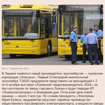
Фото: Украинское фото
В Украине появился новый производитель троллейбусов — львовская
корпорация «Электрон». Первый 12‑метровый низкопольный
троллейбус Т19101 предприятие представило на проходившей с 2
по 6 октября выставке «Львовский товаропроизводитель 2014», он
был изготовлен по заказу горсовета Львова и будет передан КП
«Львовэлектротранс» в ближайшие дни. Отпускная цена новой
машины — около 2 млн грн. По словам президента «Электрона»
Юрия Бубеса, предприятие запускает серийное производство
общественного пассажирского электротранспорта, а мощности завода