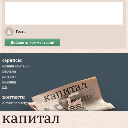
Гость
Добавить комментарий
сервисы
новини компаній
реклама
контакти
правила
rss
контакти
e-mail:
contact@capital.ua