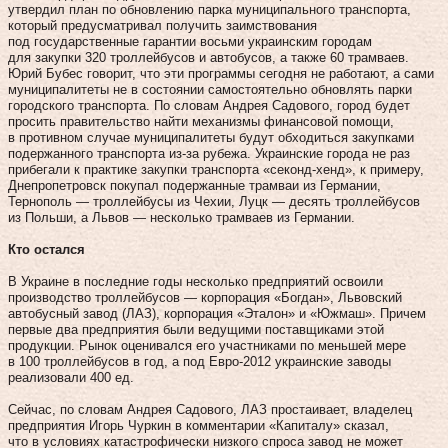
утвердил план по обновлению парка муниципального транспорта,
который предусматривал получить заимствования
под государственные гарантии восьми украинским городам
для закупки 320 троллейбусов и автобусов, а также 60 трамваев.
Юрий Бубес говорит, что эти программы сегодня не работают, а сами
муниципалитеты не в состоянии самостоятельно обновлять парки
городского транспорта. По словам Андрея Садового, город будет
просить правительство найти механизмы финансовой помощи,
в противном случае муниципалитеты будут обходиться закупками
подержанного транспорта из‑за рубежа. Украинские города не раз
прибегали к практике закупки транспорта «секонд-хенд», к примеру,
Днепропетровск покупал подержанные трамваи из Германии,
Тернополь — троллейбусы из Чехии, Луцк — десять троллейбусов
из Польши, а Львов — несколько трамваев из Германии.
Кто остался
В Украине в последние годы несколько предприятий освоили
производство троллейбусов — корпорация «Богдан», Львовский
автобусный завод (ЛАЗ), корпорация «Эталон» и «Южмаш». Причем
первые два предприятия были ведущими поставщиками этой
продукции. Рынок оценивался его участниками по меньшей мере
в 100 троллейбусов в год, а под Евро-2012 украинские заводы
реализовали 400 ед.
Сейчас, по словам Андрея Садового, ЛАЗ простаивает, владелец
предприятия Игорь Чуркин в комментарии «Капиталу» сказал,
что в условиях катастрофически низкого спроса завод не может