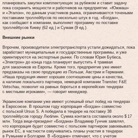
планировать закупки комплектующих за рубежом и ставит задачу
пока сохранить мощности и работников на предприятии. «Южмаш»
и «Эталон», по данным участников рынка, ограничиваются точеными
поставками троллейбусов по несколько штук в год. «Богдан»,
как сообщают в компании, выполняет программу по поставке
троллейбусов Киеву (62 ед.) и Сумам (9 ед.).
Внешние рынки
Впрочем, производители электротранспорта устали дожидаться, пока
заработают муниципальные и государственные программы, и уже
ориентируются на экспортные рынки. По словам Юрия Бубеса,
«Электрон» до конца года планирует выпустить 4 трамвая
для заказчиков из Европы. Кроме того, предприятие уже имеет
предзаказы на свою продукцию из Польши, Австрии и Германии.
«Наша продукция имеет хорошее соотношение цены и качества,
а наличие локального партнера, немецкой компании Transtec F&E
Vetschau, позволит на равных бороться в европейских тендерах
с местными игроками», — говорит менеджер.
Украинские компании уже имеют успешный опыт побед на тендерах
в Евросоюзе. В прошлом году корпорация «Богдан» совместно
с польской Ursus S. A победила в тендере на поставку 38
троллейбусов городу Люблин. Сумма контакта составила около $ 17
млн. Тогда вице-президент «Богдана» Владимир Гунчик заявлял,
что корпорация будет совместно с польским партнером завоевывать
рынок ЕС, в частности озвучивались планы участия в тендерах
в Румынии и Болгарии. В «Богдане» отмечают, что с учетом