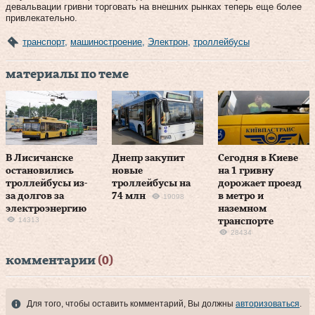
девальвации гривни торговать на внешних рынках теперь еще более
привлекательно.
транспорт
,
машиностроение
,
Электрон
,
троллейбусы
материалы по теме
В Лисичанске
Днепр закупит
Сегодня в Киеве
остановились
новые
на 1 гривну
троллейбусы из-
троллейбусы на
дорожает проезд
за долгов за
74 млн
в метро и
19098
электроэнергию
наземном
14313
транспорте
28434
комментарии
(0)
Для того, чтобы оставить комментарий, Вы должны
авторизоваться
.