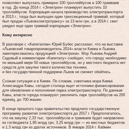
позволяют выпускать примерно 100 троллейбусов и 100 трамваев
в год. До конца 2014 г. «Электрон» планирует выпустить 10
троллейбусов. Корпорация начала производство электротранспорта
в 2013 г., тогда был выпущен один трехсекционный трамвай, который
был продан «Львовэлектротрансу» за 13 млн грн, а в 2014 г. свет
увидел еще один трамвай корпорации «Электрон».
Кому интересно
В разговоре с «Капиталом» Юрий Бубес рассказал, что на выставке
«Львовский товаропроизводитель 2014» власти Киева и Львова
заинтересовались продукцией «Электрона». Мэр Львова Андрей
Садовый в комментарии «Капиталу» сообщил, что городу необходимо
по меньшей мере 50 новых троллейбусов, но у местного бюджета нет
средств для закупки такого количества техники,
и без государственной поддержки Львов не сможет обойтись.
Схожая ситуация и в Киеве. По словам, советника мэра Киева
Александра Кавы, сегодня столица ищет источники финансирования
для обновления и пополнения парка электротранспорта. По данным
Кавы, власти города планируют увеличить парк троллейбусов на 200
единиц, до 700 машин.
В конце прошлого года правительство продлило государственную
программу развития электротранспорта до 2017 г. Предполагалось,
что на закупку 2,33 тыс. троллейбусов и трамваев будет направлено
из госбюджета 1,95 млрд грн, 3,25 млрд грн — из местных бюджетов
и 1,3 млрд грн из других источников. В январе 2014 г. Кабмин