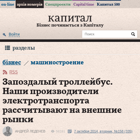
on-line
архів номерів
Спецпроекти
Capital time
Капитал 500
Бізнес починається з Капіталу
Войти
разделы
бізнес
машиностроение
RSS
Запоздалый троллейбус.
Наши производители
электротранспорта
рассчитывают на внешние
рынки
АНДРЕЙ ЛЕДЕНЕВ
7 октября 2014, вторник, №158 (335)
56281