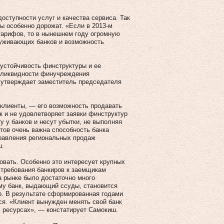
оступности услуг и качества сервиса. Так
ы особенно дорожат. «Если в 2013-м
тарифов, то в нынешнем году огромную
луживающих банков и возможность
устойчи­вость финструктуры и ее
ь ликвидности финучреждения
 утверждает заместитель председателя
 клиенты, — его возможность продавать
к и не удовлетворяет заявки финструктур
у у банков и несут убытки, не выполняя
нтов очень важна способность банка
правления региональных продаж
ш.
товать. Особенно это интересует крупных
. требования банкиров к заемщикам
а рынке было достаточно много
ому банк, выдающий ссуды, становится
. В результате сформированная годами
ся. «Клиент вынужден менять свой банк
х ресурсах», — констатирует Самокиш.