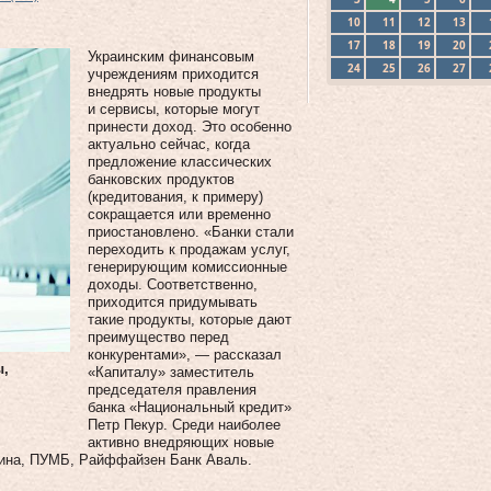
10
11
12
13
17
18
19
20
Украинским финансовым
24
25
26
27
учреждениям приходится
внедрять новые продукты
и сервисы, которые могут
принести доход. Это особенно
актуально сейчас, когда
предложение классических
банковских продуктов
(кредитования, к примеру)
сокращается или временно
приостановлено. «Банки стали
переходить к продажам услуг,
генерирующим комиссионные
доходы. Соответственно,
приходится придумывать
такие продукты, которые дают
преимущество перед
конкурентами», — рассказал
ы,
«Капиталу» заместитель
председателя правления
банка «Национальный кредит»
Петр Пекур. Среди наиболее
активно внедряющих новые
аина, ПУМБ, Райффайзен Банк Аваль.