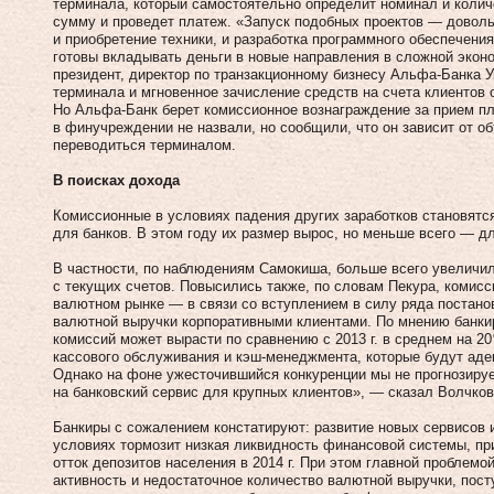
терминала, который самостоятельно определит номинал и колич
сумму и проведет платеж. «Запуск подобных проектов — доволь
и приобретение техники, и разработка программного обеспечения
готовы вкладывать деньги в новые направления в сложной эконо
президент, директор по транзакционному бизнесу Альфа-Банка У
терминала и мгновенное зачисление средств на счета клиентов
Но Альфа-Банк берет комиссионное вознаграждение за прием п
в финучреждении не назвали, но сообщили, что он зависит от о
переводиться терминалом.
В поисках дохода
Комиссионные в условиях падения других заработков становятс
для банков. В этом году их размер вырос, но меньше всего — д
В частности, по наблюдениям Само­киша, больше всего увеличил
с текущих счетов. Повысились также, по словам Пекура, комисс
валютном рынке — в связи со вступлением в силу ряда постано
валютной выручки корпоративными клиентами. По мнению банкир
комиссий может вырасти по сравнению с 2013 г. в среднем на 20
кассового обслуживания и кэш-менеджмента, которые будут аде
Однако на фоне ужесточившийся конкуренции мы не прог­нозиру
на банковский сервис для крупных клиентов», — сказал Волчков
Банкиры с сожалением констатируют: развитие новых сервисов 
условиях тормозит низкая ликвидность финансовой системы, пр
отток депозитов населения в 2014 г. При этом главной проблемо
активность и недостаточное количество валютной выручки, пост