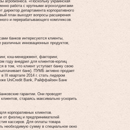
ры агробизнеса. «Поскольку украинская
менно работа с крупными агрохолдингами
т директор департамента корпоративного
ервый план выходят вопросы расширения
нного и перерабатывающего комплексов.
сами банков интересуются клиенты,
е различных инновационных продуктов,
инг, кэш-менеджмент, факторинг,
ом году внедрил для клиентов-юрлиц
я в том, что клиент уступает банку свою
ыплачивает банк). ПУМБ активно продает
в III квартале 2014 г. стать лидером
кже UniCredit Bank, Райффайзен Банк
банковские гарантии. Они проводят
м клиентов, стараясь максимально ускорить
для корпоративных клиентов.
и от физлиц и предпринимателей
стия кассиров. Для оплаты товара
ить необходимую сумму в специальное окно