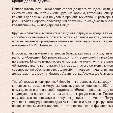
Кредит дороже дружбы
Привлекательность банка зависит прежде всего от надежности, д
считают клиенты, в том числе крупные юрлица, которыми банкир
клиенты делали акцент на уровне процентных ставок и размере 
роль играют скорость прохождения платежей, ликвидность обс
кредитования», — подчеркнул Пекур.
Крупным банковским клиентам сегод­­ня в первую очередь важна 
способность выполнять обязательства. «Главное — это уровен
и своевременное проведение платежных операций клиентов», —
правления ПУМБ Алексей Волчков.
Второй аспект привлекательности банков, как отметили крупные
валюту. «Сегодня НБУ редко выходит с интервенцией на межбан
по валюте. Многие импортеры-экспортеры не могут купить валют
обязательства по контрактам. Поэтому для этого сегмента клие
своевременно обеспечить их валютой», — говорит начальник у
департамента развития бизнеса Авант Банка Александр Самоки
Третий козырь в конкурентной борьбе — готовность банка креди
клиентов, которые не могут выполнять ужесточившиеся в 2014 г
и нуждаются в финансовой поддержке. «Если в прошлом году н
кредитующих банков, то в этом их стало гораздо меньше. Поэт
на уровень выше остальных финучреждений», — отмечает Пекур
успешного сотрудничества дружба клиентов и банков разрушает
на тот, который может обеспечить его потребности в финансовы