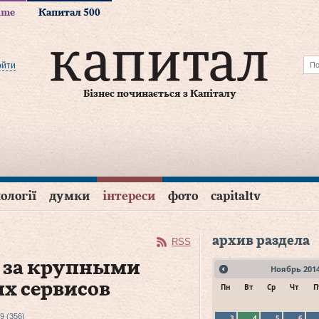
time
Капитал 500
ойти
Бізнес починається з Капіталу
ології
думки
інтереси
фото
capitaltv
архив раздела
RSS
я за крупными
Ноябрь
201
х сервисов
Пн
Вт
Ср
Чт
П
9 (356)
3
4
5
6