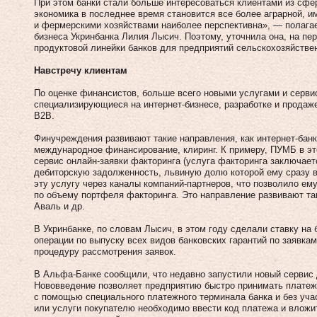
При этом банки стали больше интересоваться клиентами из сфе
экономика в последнее время становится все более аграрной, и
и фермерскими хозяйствами наиболее перспективна», — полагае
бизнеса Укринбанка Лилия Лысич. Поэтому, уточнила она, на п
продуктовой линейки банков для предприятий сельскохозяйстве
Навстречу клиентам
По оценке финансистов, больше всего новыми услугами и серви
специализирующиеся на интернет-бизнесе, разработке и продаж
В2В.
Финучреждения развивают такие на­­правления, как интернет-банк
международное финансирование, клиринг. К примеру, ПУМБ в эт
сервис онлайн-заявки факторинга (услуга факторинга заключаетс
дебиторскую задолженность, львиную долю которой ему сразу в
эту услугу через каналы компаний-партнеров, что позволило ему 
по объему портфеля факторинга. Это направление развивают та
Аваль и др.
В Укринбанке, по словам Лысич, в этом году сделали ставку на 
операции по выпуску всех видов банковских гарантий по заявка
процедуру рассмотрения заявок.
В Альфа-Банке сообщили, что недавно запустили новый сервис 
Нововведение позволяет предприятию быстро принимать платеж
с помощью специального платежного терминала банка и без уча
или услуги покупателю необходимо ввести код платежа и влож