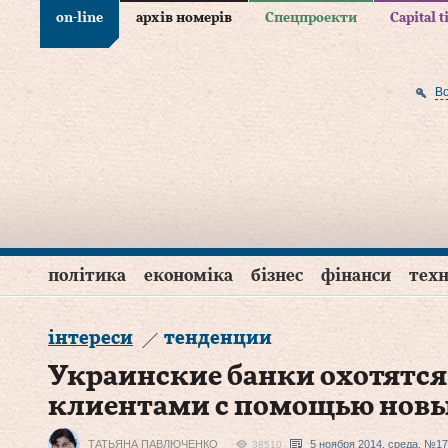
on-line
архів номерів
Спецпроекти
Capital 
В
політика
економіка
бізнес
фінанси
техн
інтереси
тенденции
Украинские банки охотятс
клиентами с помощью новы
ТАТЬЯНА ПАВЛЮЧЕНКО
5 ноября 2014, среда, №17
38510