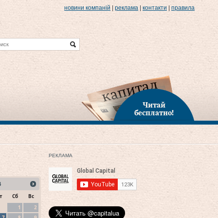
новини компаній
|
реклама
|
контакти
|
правила
Читай
бесплатно!
РЕКЛАМА
4
т
Сб
Вс
1
2
7
8
9