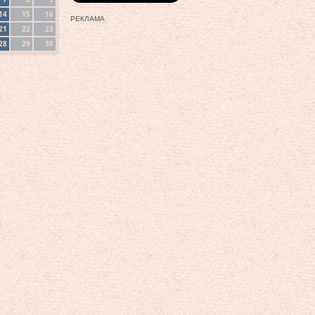
14
15
16
РЕКЛАМА
21
22
23
28
29
30