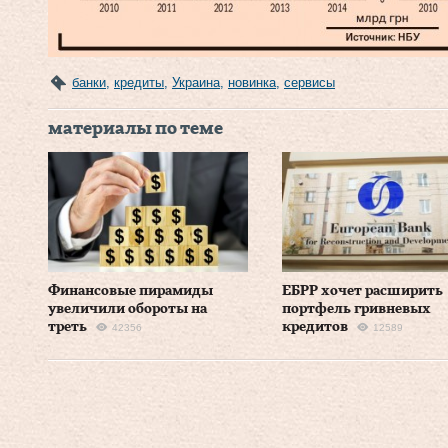
банки
,
кредиты
,
Украина
,
новинка
,
сервисы
материалы по теме
Финансовые пирамиды
ЕБРР хочет расширить
увеличили обороты на
портфель гривневых
треть
кредитов
42356
12589