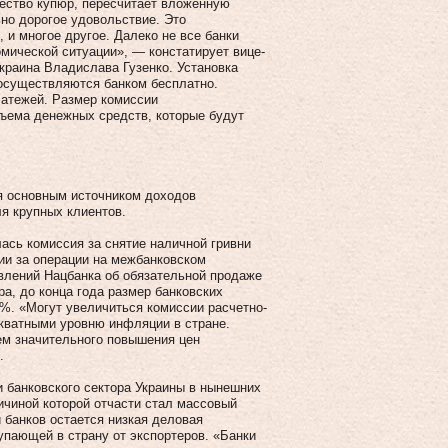
ество купюр, пересчитает вложенную
но дорогое удовольствие. Это
, и многое другое. Далеко не все банки
мической ситуации», — констатирует вице-
краина Владислава Гузенко. Установка
 осуществляются банком бесплатно.
латежей. Размер комиссии
бъема денежных средств, которые будут
я основным источником доходов
ля крупных клиентов.
ась комиссия за снятие наличной гривни
ии за операции на межбанковском
влений Нацбанка об обязательной продаже
а, до конца года размер банковских
 %. «Могут увеличиться комиссии расчетно-
кватными уровню инфляции в стране.
ем значительного повышения цен
.
и банковского сектора Украины в нынешних
ичиной которой отчасти стал массовый
й банков остается низкая деловая
упающей в страну от экспортеров. «Банки