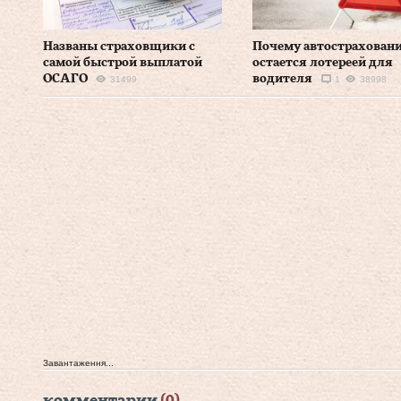
Названы страховщики с
Почему автострахован
самой быстрой выплатой
остается лотереей для
ОСАГО
водителя
31499
1
38998
Завантаження...
комментарии
(0)