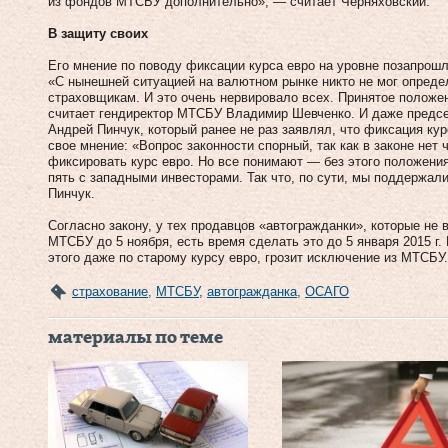
из фондов МТСБУ дополнительно», — считает Черняховский.
В защиту своих
Его мнение по поводу фиксации курса евро на уровне позапрошл
«С нынешней ситуацией на валютном рынке никто не мог определ
страховщикам. И это очень нервировало всех. Принятое положен
считает гендиректор МТСБУ Владимир Шевченко. И даже предс
Андрей Пинчук, который ранее не раз заявлял, что фиксация ку
свое мнение: «Вопрос законности спорный, так как в законе нет 
фиксировать курс евро. Но все понимают — без этого положени
пять с западными инвесторами. Так что, по сути, мы поддержал
Пинчук.
Согласно закону, у тех продавцов «автогражданки», которые н
МТСБУ до 5 ноября, есть время сделать это до 5 января 2015 г.
этого даже по старому курсу евро, грозит исключение из МТСБУ.
страхование
,
МТСБУ
,
автогражданка
,
ОСАГО
материалы по теме