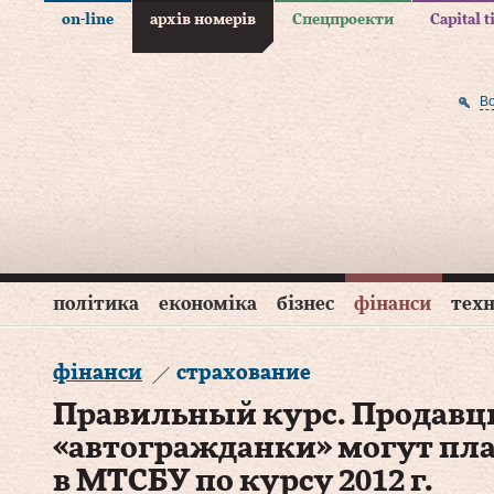
on-line
архів номерів
Спецпроекти
Capital 
В
політика
економіка
бізнес
фінанси
техн
фінанси
страхование
Правильный курс. Продав
«автогражданки» могут пл
в МТСБУ по курсу 2012 г.