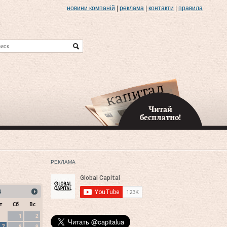
новини компаній
|
реклама
|
контакти
|
правила
Читай
бесплатно!
РЕКЛАМА
4
т
Сб
Вс
1
2
7
8
9