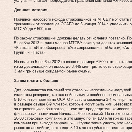
услуг», — считает председатель правления компании «Универс
Длинная история
Причиной массового исхода страховщиков из МТСБУ мог стать пр
требующий от продавцов ОСАГО до 5 ноября 2014 г. увеличить 
МТСБУ до € 500 тыс.
По закону страховщики должны делать отчисления поэтапно. По
5 ноября 2013 г., ряды членов МТСБУ покинули десяток компаний
«Каштан», «ИнтерЭкспресс», «Укргаз­промполис», «Остра», «Ас
Групп» и «Наста».
Но если на 5 ноября 2012‑го взнос в размере € 500 тыс. составля
из‑за девальвации он вырос до 8,445 млн грн, то есть страхов
3 млн грн свыше ожидаемой ранее суммы.
Зачем платить больше
Для большинства компаний это стало бы непосильной нагрузкой
излишком резервов, так как небольшим и особенно региональн
5‑10 млн грн премий по ОСАГО и выплачивающим 3‑4 млн грн, 
в размере свыше 8‑9 млн грн, которые могут быть ими безвозвра
за страховщиков-банкротов, — считает председатель комиссии 
финансовых аналитиков Вячеслав Черняховский. По его мнению, 
20‑30 страховых компаний, а это минус почти 100 млн грн из г
компании при выходе забрали бы. «Нужно также учесть, что нес
рынок по‑английски, а это еще 5‑10 млн грн убытков, ведь их 