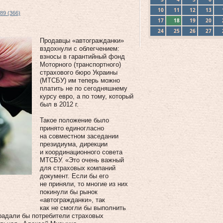
10
11
12
13
89 (366)
17
18
19
20
24
25
26
27
Продавцы «автогражданки»
вздохнули с облегчением:
взносы в гарантийный фонд
Моторного (транспортного)
страхового бюро Украины
(МТСБУ) им теперь можно
платить не по сегодняшнему
курсу евро, а по тому, который
был в 2012 г.
Такое положение было
принято единогласно
на совместном заседании
президиума, дирекции
и координационного совета
МТСБУ. «Это очень важный
для страховых компаний
документ. Если бы его
не приняли, то многие из них
покинули бы рынок
«автогражданки», так
как не смогли бы выполнить
традали бы потребители страховых