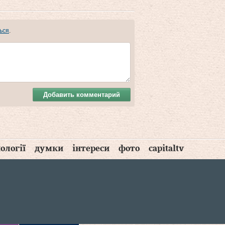
ься
.
Добавить комментарий
ології
думки
інтереси
фото
capitaltv