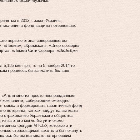
альная» Алексей Музычко.
инятый в 2012 г. закон Украины,
отчисления в фонд защиты потерпевших
сле первого этапа, завершившегося
: «Лемма», «Крымская», «Энерго­­резерв»,
тарта», «Лемма Сити Сервер», «ЭйЭмДжи
л 5,135 млн грн, то на 5 ноября 2014‑го
щикам прошлось бы заплатить больше
. «А для многих просто неоправданным
ым компаниям, собирающим ежегодно
нет смысла формировать гарантийный фонд
тно потеряны, так как пойдут на выплаты
по страхованию Украинского общества
из‑за этого могло бы уйти около
арантийных фондов МТСБУ, которые эти
колько страховщиков захотели бы покинуть
пришлось бы выплачивать потерпевшим