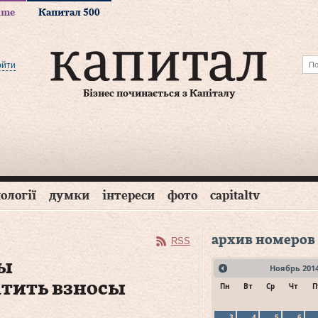
time
Капитал 500
ойти
Бізнес починається з Капіталу
ології
думки
інтереси
фото
capitaltv
архив номеров
RSS
цы
Ноябрь
201
атить взносы
Пн
Вт
Ср
Чт
П
3
4
5
6