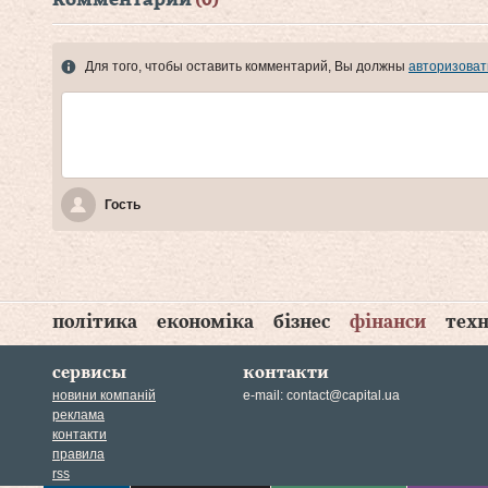
Для того, чтобы оставить комментарий, Вы должны
авторизоват
Гость
політика
економіка
бізнес
фінанси
техн
сервисы
контакти
новини компаній
e-mail:
contact@capital.ua
реклама
контакти
правила
rss