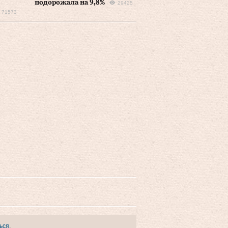
подорожала на 9,8%
29425
71573
ься
.