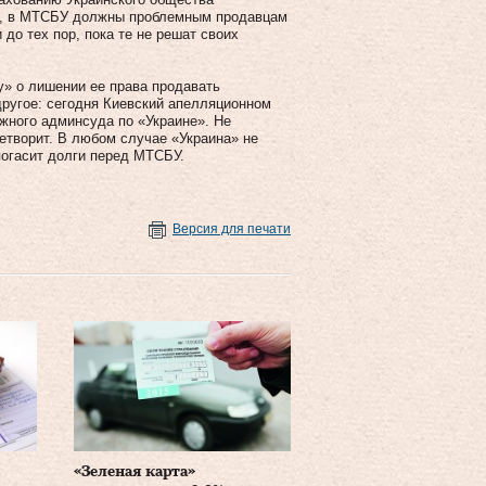
ю, в МТСБУ должны проблемным продавцам
о тех пор, пока те не решат своих
» о лишении ее права продавать
ругое: сегодня Киевский апелляционном
ного админсуда по «Украине». Не
етворит. В любом случае «Украина» не
погасит долги перед МТСБУ.
Версия для печати
«Зеленая карта»