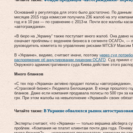
Фонды продавцов «автогражданки» перейд
Оснований у регулятора для этого было достаточно. По данным
месяцев 2015 года комиссия получила 236 жалоб на эту компан
год и в 10 раз — по сравнению с 2013-м. Почти все жалобы ка
«автогражданки».
«В бюро на „Украину“ также поступает много жалоб. Она давно на
означает проблемы с ведением бизнеса в сегменте ОСАГО», — 
руководитель комитета по управлению рисками МТСБУ Максим 
В «Украине», видимо, считают иначе, поэтому
через суд потреб
распоряжение об аннулировании лицензии ОСАГО
. Суд принял с
Окружного административного суда Киева действие этого распо
Много бланков
«С тех пор «Украина» активно продает полисы «автогражданки»,
«Страховой бизнес» Людмила Белошицкая. В конце прошлого го
бланков. Даже если компания продавала полисы по 500 грн за 
грн. При этом жалобы на невыполнение «Украиной» своих обяза
Читайте также:
В Украине обвалился рынок автострахова
Эксперты считают, что «Украина» — только вершина айсберга 
проблем. «Компания не платит клиентам почти два года. Почему
много бланков?», — недоумевает председатель комиссии по ст