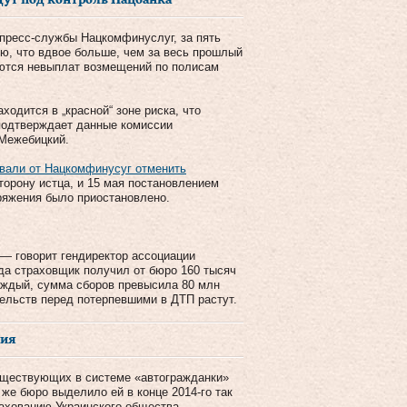
ут под контроль Нацбанка
 пресс-службы Нацкомфинуслуг, за пять
ию, что вдвое больше, чем за весь прошлый
саются невыплат возмещений по полисам
ходится в „красной“ зоне риска, что
подтверждает данные комиссии
Межебицкий.
овали от Нацкомфинусуг отменить
торону истца, и 15 мая постановлением
ряжения было приостановлено.
 — говорит гендиректор ассоциации
да страховщик получил от бюро 160 тысяч
каждый, сумма сборов превысила 80 млн
тельств перед потерпевшими в ДТП растут.
ния
существующих в системе «автогражданки»
 же бюро выделило ей в конце 2014-го так
рахованию Украинского общества