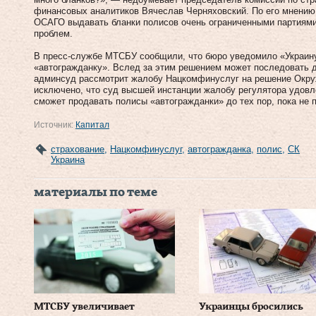
финансовых аналитиков Вячеслав Черняховский. По его мнени
ОСАГО выдавать бланки полисов очень ограниченными партиями д
проблем.
В пресс-службе МТСБУ сообщили, что бюро уведомило «Украину
«автогражданку». Вслед за этим решением может последовать д
админсуд рассмотрит жалобу Нацкомфинуслуг на решение Окруж
исключено, что суд высшей инстанции жалобу регулятора удовл
сможет продавать полисы «автогражданки» до тех пор, пока не 
Источник:
Капитал
страхование
,
Нацкомфинуслуг
,
автогражданка
,
полис
,
СК
Украина
материалы по теме
МТСБУ увеличивает
Украинцы бросились