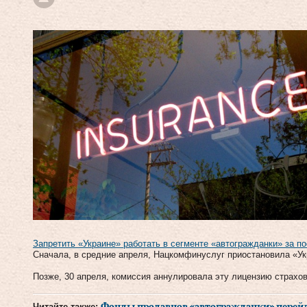
Запретить «Украине» работать в сегменте «автогражданки» за 
Сначала, в средние апреля, Нацкомфинуслуг приостановила «У
Позже, 30 апреля, комиссия аннулировала эту лицензию страхо
Читайте также: