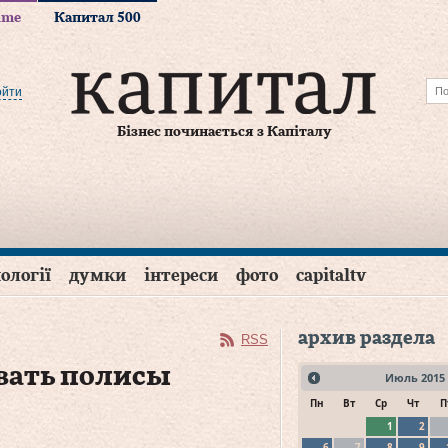
time
Капитал 500
ойти
Бізнес починається з Капіталу
ології
думки
інтереси
фото
capitaltv
архив раздела
RSS
вать полисы
Июль
2015
Пн
Вт
Ср
Чт
П
1
2
6
7
8
9