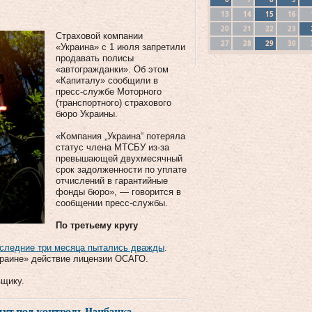
13
14
15
16
20
21
22
23
Страховой компании
27
28
29
30
«Украина» с 1 июля запретили
продавать полисы
«автогражданки». Об этом
«Капиталу» сообщили в
пресс-службе Моторного
(транспортного) страхового
бюро Украины.
«Компания „Украина“ потеряла
статус члена МТСБУ из-за
превышающей двухмесячный
срок задолженности по уплате
отчислений в гарантийные
фонды бюро», — говорится в
сообщении пресс-службы.
По третьему кругу
последние три месяца пытались дважды
.
краине» действие лицензии ОСАГО.
вщику.