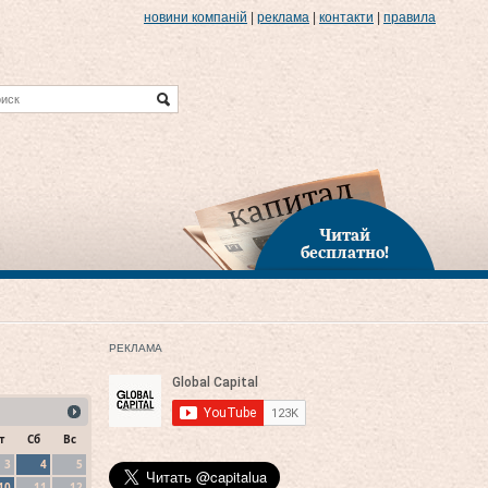
новини компаній
|
реклама
|
контакти
|
правила
Читай
бесплатно!
РЕКЛАМА
т
Сб
Вс
3
4
5
10
11
12