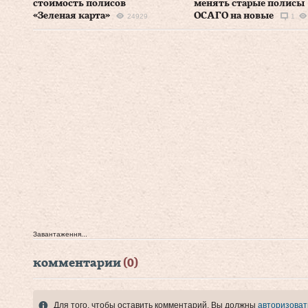
стоимость полисов
менять старые полисы
«Зеленая карта»
ОСАГО на новые
24929
1
Завантаження...
комментарии
(0)
Для того, чтобы оставить комментарий, Вы должны
авторизоват