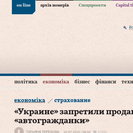
on-line
архів номерів
Спецпроекти
Capital 
В
політика
економіка
бізнес
фінанси
техн
економіка
страхование
«Украине» запретили прода
«автогражданки»
ТАТЬЯНА ТЕРЕХОВА
02.07.2015 / 08:00
37826