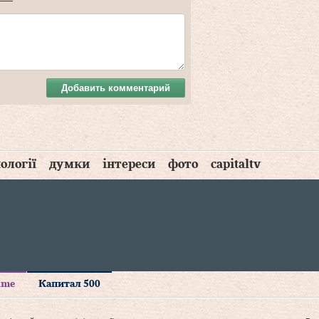
Добавить комментарий
ології
думки
інтереси
фото
capitaltv
time
Капитал 500