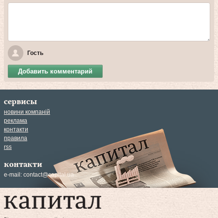
Гость
Добавить комментарий
сервисы
новини компаній
реклама
контакти
правила
rss
контакти
e-mail:
contact@capital.ua