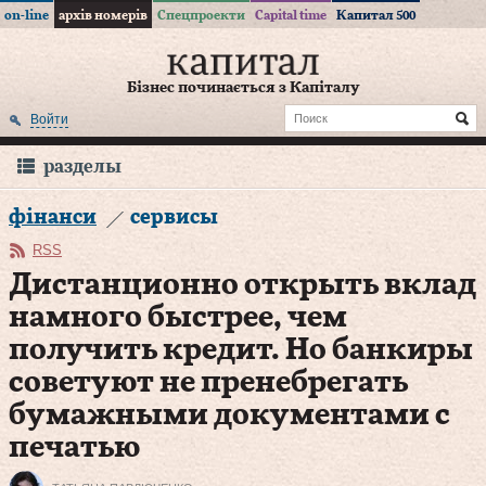
on-line
архів номерів
Спецпроекти
Capital time
Капитал 500
Бізнес починається з Капіталу
Войти
разделы
фінанси
сервисы
RSS
Дистанционно открыть вклад
намного быстрее, чем
получить кредит. Но банкиры
советуют не пренебрегать
бумажными документами с
печатью