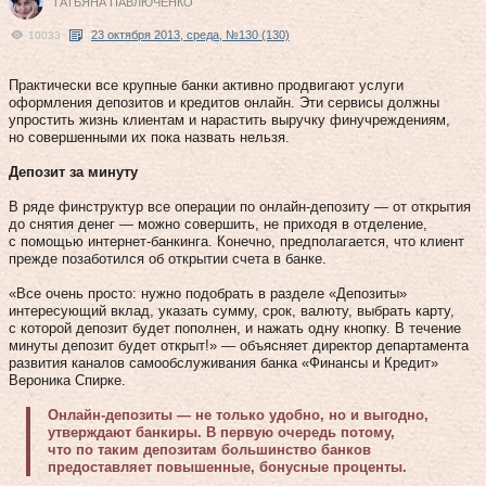
ТАТЬЯНА ПАВЛЮЧЕНКО
23 октября 2013, среда, №130 (130)
10033
Практически все крупные банки активно продвигают услуги
оформления депозитов и кредитов онлайн. Эти сервисы должны
упростить жизнь клиентам и нарастить выручку финучреждениям,
но совершенными их пока назвать нельзя.
Депозит за минуту
В ряде финструктур все операции по онлайн-депозиту — от открытия
до снятия денег — можно совершить, не приходя в отделение,
с помощью интернет-банкинга. Конечно, предполагается, что клиент
прежде позаботился об открытии счета в банке.
«Все очень просто: нужно подобрать в разделе «Депозиты»
интересующий вклад, указать сумму, срок, валюту, выбрать карту,
с которой депозит будет пополнен, и нажать одну кнопку. В течение
минуты депозит будет открыт!» — объясняет директор департамента
развития каналов самообслуживания банка «Финансы и Кредит»
Вероника Спирке.
Онлайн-депозиты — не только удобно, но и выгодно,
утверждают банкиры. В первую очередь потому,
что по таким депозитам большинство банков
предоставляет повышенные, бонусные проценты.