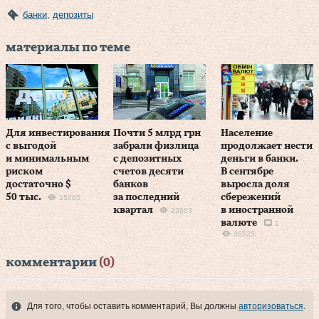
банки
,
депозиты
материалы по теме
Для инвестирования
Почти 5 млрд грн
Население
с выгодой
забрали физлица
продолжает нести
и минимальным
с депозитных
деньги в банки.
риском
счетов десяти
В сентябре
достаточно $
банков
выросла доля
50 тыс.
за последний
сбережений
15065
квартал
в иностранной
23663
валюте
1
36525
комментарии
(0)
Для того, чтобы оставить комментарий, Вы должны
авторизоваться
.