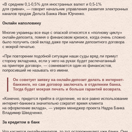
«В среднем 0,1‑0,5 % для иностранных валют и 0,5‑1 %
для гривни», — говорит начальник управления развития электронных
каналов продаж Дельта Банка Иван Юрченко.
Онлайн наполовину
Многие украинцы все еще с опаской относятся к «полному циклу»
онлайн-депозита, помня о финансовом кризисе, когда очень сложно
было получить свой вклад даже при наличии депозитного договора
с мокрой печатью.
«При повторении подобной ситуации наши суды вряд ли примут
сторону вкладчика, если у него на руках будет распечатанный
на принтере договор», — сомневается один из финансистов,
попросивший не называть его имени.
Он советует заявку на онлайн-депозит делать в интернет-
банкинге, но сам договор заключать в отделении банка.
Тогда будет мокрая печать и больше гарантий возврата.
«Конечно, придется прийти в отделение, но все равно использование
интернет-банкинга значительно сократит время клиента
на оформление вклада», — уверен менеджер проекта Надра Банка
Владимир Шведченко.
За кредитом в банк
Что касается онлайн-кредитов, то тут осторожничают уже банки. Они