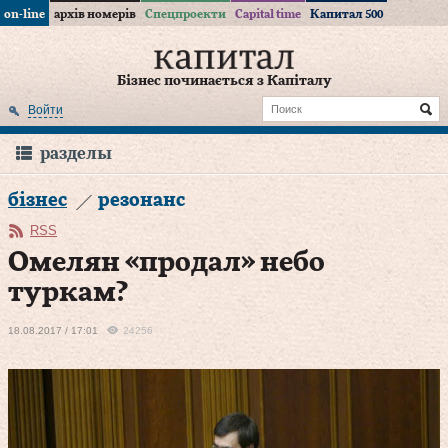
on-line
архів номерів
Спецпроекти
Capital time
Капитал 500
Бізнес починається з Капіталу
Войти
разделы
бізнес
резонанс
RSS
Омелян «продал» небо
туркам?
18.08.2017 / 17:01
24256