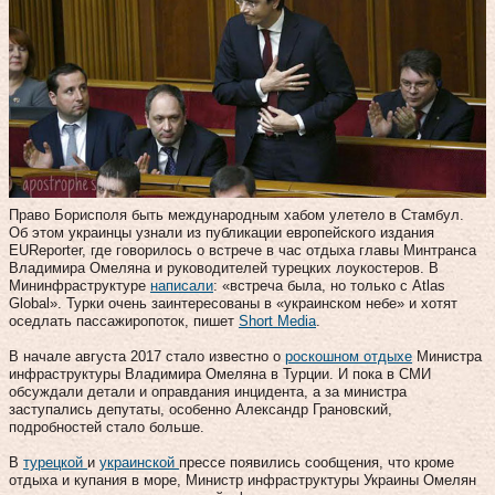
Право Борисполя быть международным хабом улетело в Стамбул.
Об этом украинцы узнали из публикации европейского издания
EUReporter, где говорилось о встрече в час отдыха главы Минтранса
Владимира Омеляна и руководителей турецких лоукостеров. В
Мининфраструктуре
написали
: «встреча была, но только с Atlas
Global». Турки очень заинтересованы в «украинском небе» и хотят
оседлать пассажиропоток, пишет
Short Media
.
В начале августа 2017 стало известно о
роскошном отдыхе
Министра
инфраструктуры Владимира Омеляна в Турции. И пока в СМИ
обсуждали детали и оправдания инцидента, а за министра
заступались депутаты, особенно Александр Грановский,
подробностей стало больше.
В
турецкой
и
украинской
прессе появились сообщения, что кроме
отдыха и купания в море, Министр инфраструктуры Украины Омелян