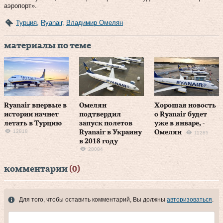
аэропорт».
Турция
,
Ryanair
,
Владимир Омелян
материалы по теме
Ryanair впервые в
Омелян
Хорошая новость
истории начнет
подтвердил
о Ryanair будет
летать в Турцию
запуск полетов
уже в январе, -
12818
Ryanair в Украину
Омелян
11285
в 2018 году
28084
комментарии
(0)
Для того, чтобы оставить комментарий, Вы должны
авторизоваться
.