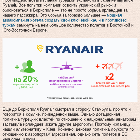
Противодействовать планам турецкой экспансии в Украине пытался
Ryanair. Все попытки компании освоить украинский рынок и
обосноваться в Борисполе — это не просто борьба ирландцев за
нашего пассажира. Это борьба за гораздо большее —
мощная
авиакомпания хотела создать свой ключевой хаб и в противовес
туркам
замкнуть на нем большое количество полетов в Восточной и
Юго-Восточной Европе.
Еще до Борисполя Ryanair смотрел в сторону Стамбула, про что и
говорится в ссылке, приведенной выше. Однако дотационная
политика турецких властей по отношению к национальным авиаторам
заставила ирландцев искать другие аэропорты. Поэтому ирландцы
нашли альтернативу – Киев. Конечно, ценовая политика лоукоста по
отношению к аэропортам агрессивная, однако сеть полетов в ЕС
наиболее широка.