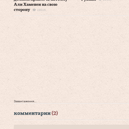
Али Хаменеи на свою
сторону
19016
Завантаження...
комментарии
(2)