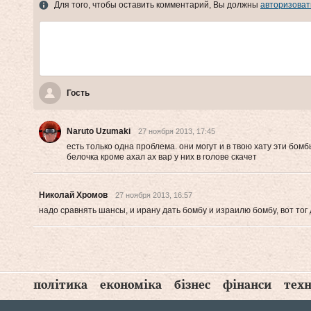
Для того, чтобы оставить комментарий, Вы должны
авторизоват
Гость
Naruto Uzumaki
27 ноября 2013, 17:45
есть только одна проблема. они могут и в твою хату эти бом
белочка кроме ахал ах вар у них в голове скачет
Николай Хромов
27 ноября 2013, 16:57
надо сравнять шансы, и ирану дать бомбу и израилю бомбу, вот тог 
політика
економіка
бізнес
фінанси
техн