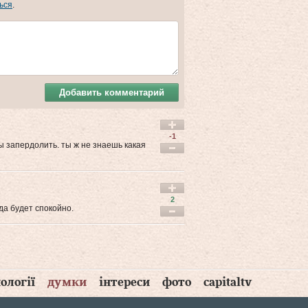
ься
.
Добавить комментарий
-1
бы запердолить. ты ж не знаешь какая
2
да будет спокойно.
ології
думки
інтереси
фото
capitaltv