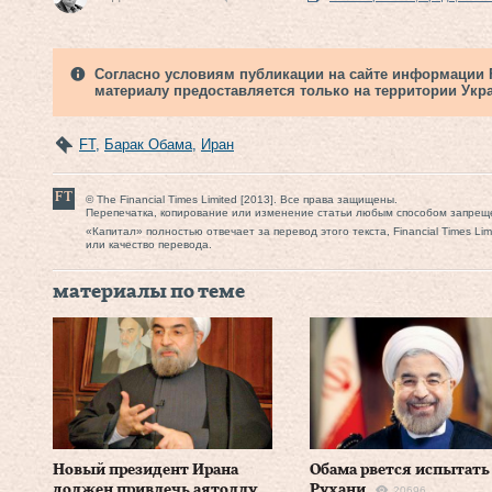
Согласно условиям публикации на сайте информации Fi
материалу предоставляется только на территории Укр
FT
,
Барак Обама
,
Иран
© The Financial Times Limited [2013]. Все права защищены.
Перепечатка, копирование или изменение статьи любым способом запрещ
«Капитал» полностью отвечает за перевод этого текста, Financial Times Li
или качество перевода.
материалы по теме
Новый президент Ирана
Обама рвется испытать
должен привлечь аятоллу
Рухани
20696