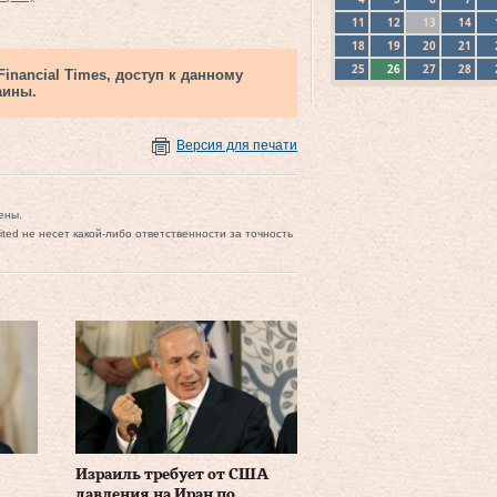
11
12
13
14
18
19
20
21
25
26
27
28
nancial Times, доступ к данному
аины.
Версия для печати
ены.
mited не несет какой-либо ответственности за точность
Израиль требует от США
давления на Иран по