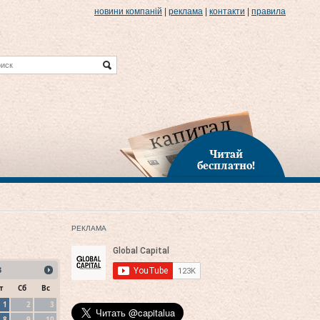
новини компаній
|
реклама
|
контакти
|
правила
Читай
бесплатно!
РЕКЛАМА
3
т
Сб
Вс
1
2
3
8
9
10