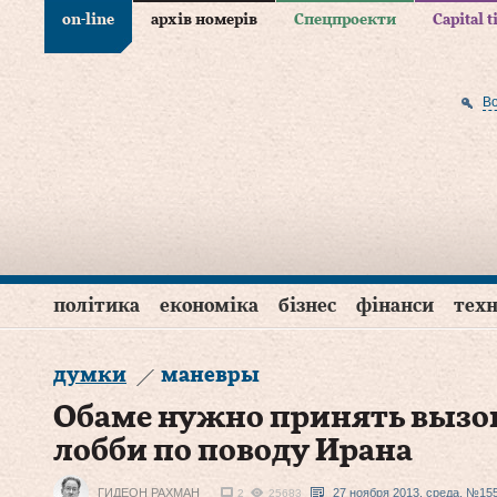
on-line
архів номерів
Спецпроекти
Capital 
В
політика
економіка
бізнес
фінанси
техн
думки
маневры
Обаме нужно принять вызо
лобби по поводу Ирана
ГИДЕОН РАХМАН
27 ноября 2013, среда, №155
2
25683