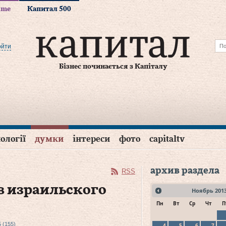
time
Капитал 500
ойти
Бізнес починається з Капіталу
ології
думки
інтереси
фото
capitaltv
архив раздела
RSS
в израильского
Ноябрь
201
Пн
Вт
Ср
Чт
П
 (155)
4
5
6
7