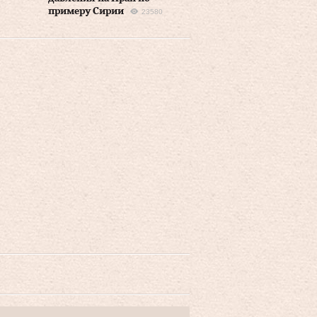
примеру Сирии
23580