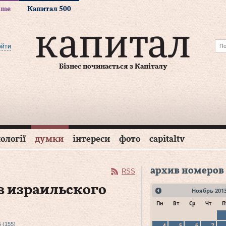
time
Капитал 500
ойти
Бізнес починається з Капіталу
ології
думки
інтереси
фото
capitaltv
архив номеров
RSS
в израильского
Ноябрь
201
Пн
Вт
Ср
Чт
П
 (155)
4
5
6
7