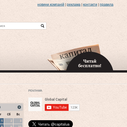
новини компаній
|
реклама
|
контакти
|
правила
Читай
бесплатно!
РЕКЛАМА
3
т
Сб
Вс
1
2
3
8
9
10