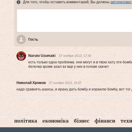
Для того, чтобы оставить комментарий, Вы должны
авторизоват
Гость
Naruto Uzumaki
27 ноября 2013, 17:45
есть только одна проблема. они могут и в твою хату эти бом
белочка кроме ахал ах вар у них в голове скачет
Николай Хромов
27 ноября 2013, 16:57
надо сравнять шансы, и ирану дать бомбу и израилю бомбу, вот тог 
політика
економіка
бізнес
фінанси
техн