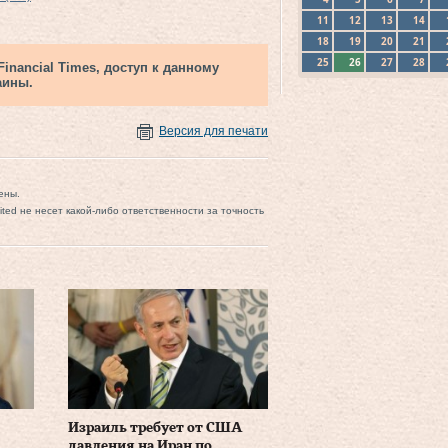
11
12
13
14
18
19
20
21
25
26
27
28
nancial Times, доступ к данному
аины.
Версия для печати
ены.
mited не несет какой-либо ответственности за точность
Израиль требует от США
давления на Иран по