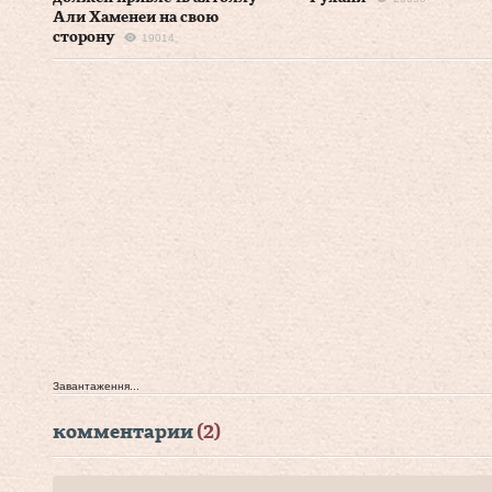
Али Хаменеи на свою
сторону
19014
Завантаження...
комментарии
(2)