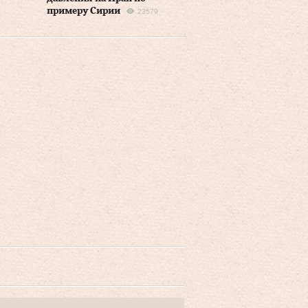
примеру Сирии
23579