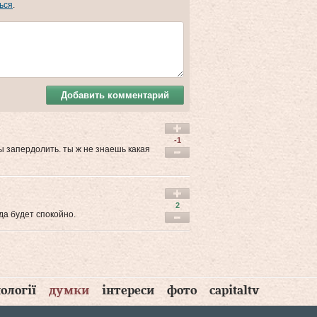
ься
.
Добавить комментарий
-1
бы запердолить. ты ж не знаешь какая
2
да будет спокойно.
ології
думки
інтереси
фото
capitaltv