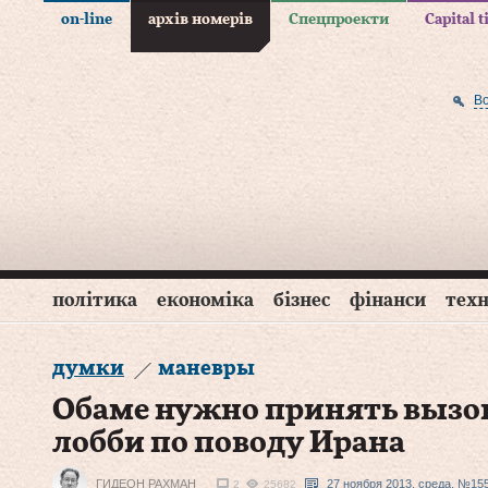
on-line
архів номерів
Спецпроекти
Capital 
В
політика
економіка
бізнес
фінанси
техн
думки
маневры
Обаме нужно принять вызо
лобби по поводу Ирана
ГИДЕОН РАХМАН
27 ноября 2013, среда, №155
2
25682