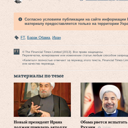
Согласно условиям публикации на сайте информации Fi
материалу предоставляется только на территории Укр
FT
,
Барак Обама
,
Иран
© The Financial Times Limited [2013]. Все права защищены.
Перепечатка, копирование или изменение статьи любым способом запрещ
«Капитал» полностью отвечает за перевод этого текста, Financial Times Li
или качество перевода.
материалы по теме
Новый президент Ирана
Обама рвется испытать
должен привлечь аятоллу
Рухани
20696