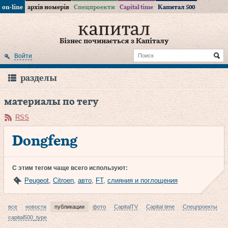
on-line
архів номерів
Спецпроекти
Capital time
Капитал 500
Бізнес починається з Капіталу
Войти
разделы
материалы по тегу
RSS
Dongfeng
С этим тегом чаще всего используют:
Peugeot
,
Citroen
,
авто
,
FT
,
слияния и поглощения
все
новости
публикации
фото
CapitalTV
Capital time
Спецпроекты
capital500_type