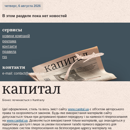
четверг, 6 августа 2026
В этом разделе пока нет новостей
сервисы
новини компаній
реклама
контакти
правила
rss
контакти
e-mail:
contact@capital.ua
Бізнес починається з Капіталу
Ідеї оформлення, стиль та весь зміст сайту
www.capital.ua
є об'єктом авторського
права та охороняються законом. Будь-яке використання матеріалів сайту
допускається тільки при дотриманні правил передруку і за наявності гіперпосилання
на
www.capital.ua
. Дозволяється використання тільки матеріалів, що знаходяться у
відкритому доступі і лише за умови посилання та/або прямого відкритого для
пошукових систем гіперпосилання на безпосередню адресу матеріалу на