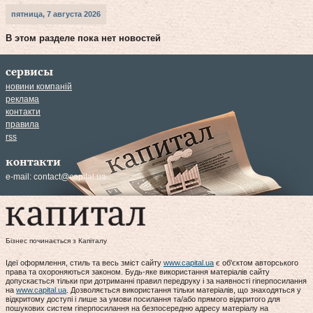
пятница, 7 августа 2026
В этом разделе пока нет новостей
сервисы
новини компаній
реклама
контакти
правила
rss
контакти
e-mail:
contact@capital.ua
Бізнес починається з Капіталу
Ідеї оформлення, стиль та весь зміст сайту
www.capital.ua
є об'єктом авторського
права та охороняються законом. Будь-яке використання матеріалів сайту
допускається тільки при дотриманні правил передруку і за наявності гіперпосилання
на
www.capital.ua
. Дозволяється використання тільки матеріалів, що знаходяться у
відкритому доступі і лише за умови посилання та/або прямого відкритого для
пошукових систем гіперпосилання на безпосередню адресу матеріалу на