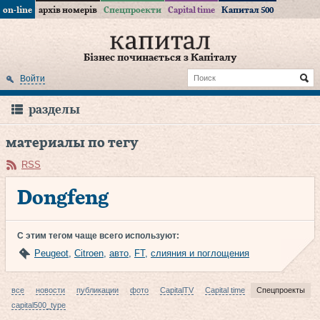
on-line
архів номерів
Спецпроекти
Capital time
Капитал 500
Бізнес починається з Капіталу
Войти
разделы
материалы по тегу
RSS
Dongfeng
С этим тегом чаще всего используют:
Peugeot
,
Citroen
,
авто
,
FT
,
слияния и поглощения
все
новости
публикации
фото
CapitalTV
Capital time
Спецпроекты
capital500_type