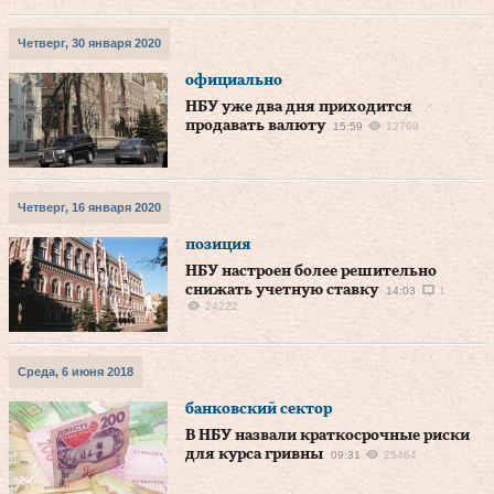
Четверг, 30 января 2020
официально
НБУ уже два дня приходится
продавать валюту
15:59
12769
Четверг, 16 января 2020
позиция
НБУ настроен более решительно
снижать учетную ставку
14:03
1
24222
Среда, 6 июня 2018
банковский сектор
В НБУ назвали краткосрочные риски
для курса гривны
09:31
25464