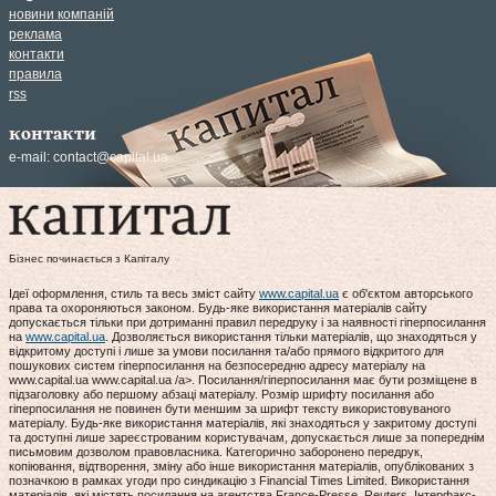
новини компаній
реклама
контакти
правила
rss
контакти
e-mail:
contact@capital.ua
Бізнес починається з Капіталу
Ідеї оформлення, стиль та весь зміст сайту
www.capital.ua
є об'єктом авторського
права та охороняються законом. Будь-яке використання матеріалів сайту
допускається тільки при дотриманні правил передруку і за наявності гіперпосилання
на
www.capital.ua
. Дозволяється використання тільки матеріалів, що знаходяться у
відкритому доступі і лише за умови посилання та/або прямого відкритого для
пошукових систем гіперпосилання на безпосередню адресу матеріалу на
www.capital.ua www.capital.ua /a>. Посилання/гіперпосилання має бути розміщене в
підзаголовку або першому абзаці матеріалу. Розмір шрифту посилання або
гіперпосилання не повинен бути меншим за шрифт тексту використовуваного
матеріалу. Будь-яке використання матеріалів, які знаходяться у закритому доступі
та доступні лише зареєстрованим користувачам, допускається лише за попереднім
письмовим дозволом правовласника. Категорично заборонено передрук,
копіювання, відтворення, зміну або інше використання матеріалів, опублікованих з
позначкою в рамках угоди про синдикацію з Financial Times Limited. Використання
матеріалів, які містять посилання на агентства France-Presse, Reuters, Інтерфакс-