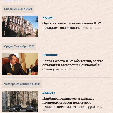
Среда, 23 июня 2021
кадры
Один из заместителей главы НБУ
покидает должность
15:07
22048
Среда, 7 октября 2020
резонанс
Глава Совета НБУ объяснил, за что
объявили выговоры Рожковой и
Сологубу
16:59
26218
Четверг, 24 сентября 2020
валюта
Нацбанк планирует и дальше
придерживается политики
плавающего валютного курса
11:58
11695