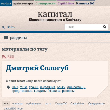
on-line
архів номерів
Спецпроекти
Capital time
Капитал 500
Бізнес починається з Капіталу
Войти
разделы
материалы по тегу
RSS
Дмитрий Сологуб
С этим тегом чаще всего используют:
НБУ
,
МВФ
,
транш
,
инфляция
,
банки
,
финпомощь
,
кредитование
,
кредиты
,
Украина
,
резервы
все
новости
публикации
фото
CapitalTV
Capital time
Спецпроекты
capital500_type