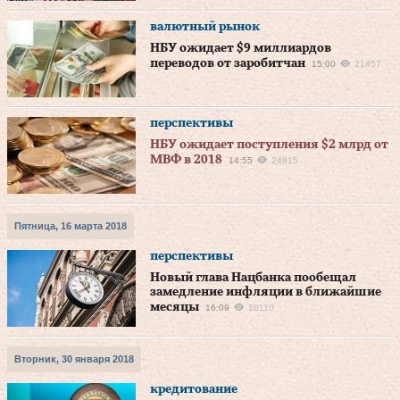
валютный рынок
НБУ ожидает $9 миллиардов
переводов от заробитчан
15:00
21457
перспективы
НБУ ожидает поступления $2 млрд от
МВФ в 2018
14:55
24815
Пятница, 16 марта 2018
перспективы
Новый глава Нацбанка пообещал
замедление инфляции в ближайшие
месяцы
16:09
10110
Вторник, 30 января 2018
кредитование