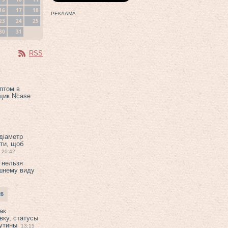
16
17
18
РЕКЛАМА
23
24
25
30
31
RSS
птом в
щик Ncase
 діаметр
ти, щоб
20:42
 нельзя
шнему виду
26
ак
вку, статусы
рутины
13:15