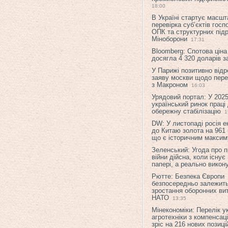
18:00
В Україні стартує масшт
перевірка суб’єктів гос
ОПК та структурних підр
Міноборони
17:31
Bloomberg: Спотова ціна
досягла 4 320 доларів з
У Парижі позитивно відр
заяву москви щодо перег
з Макроном
16:03
Урядовий портал: У 2025
український ринок праці
обережну стабілізацію
1
DW: У листопаді росія 
до Китаю золота на 961 
що є історичним макси
Зеленський: Угода про 
війни дійсна, коли існує
папері, а реально викон
Рютте: Безпека Європи
безпосередньо залежить
зростання оборонних вит
НАТО
13:35
Мінекономіки: Перелік у
агротехніки з компенсац
зріс на 216 нових позиці