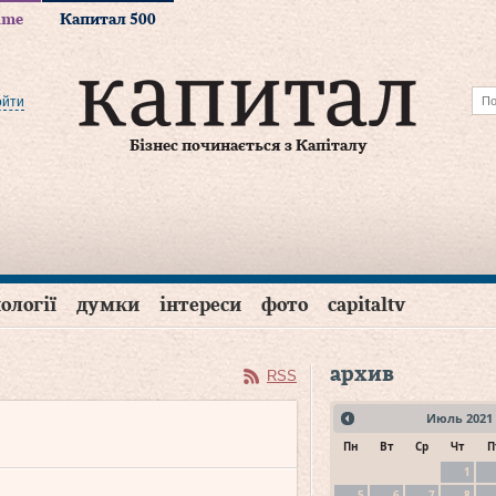
time
Капитал 500
ойти
Бізнес починається з Капіталу
ології
думки
інтереси
фото
capitaltv
архив
RSS
Июль
2021
Пн
Вт
Ср
Чт
П
1
5
6
7
8