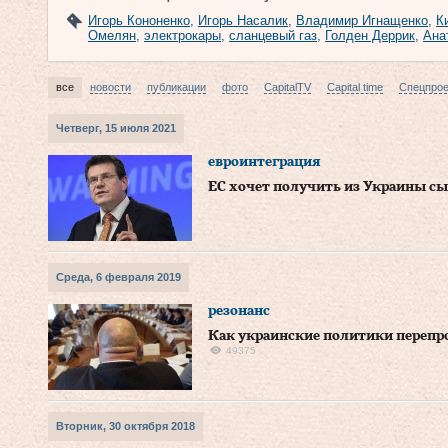
Игорь Кононенко
,
Игорь Насалик
,
Владимир Игнащенко
,
К
Омелян
,
электрокары
,
сланцевый газ
,
Голден Деррик
,
Ана
все
новости
публикации
фото
CapitalTV
Capital time
Спецпро
Четверг, 15 июля 2021
евроинтеграция
ЕС хочет получить из Украины сы
Среда, 6 февраля 2019
резонанс
Как украинские политики перепр
49375
Вторник, 30 октября 2018