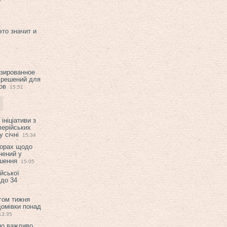
это значит и
изированное
 решений для
ов
15:51
ініціативи з
лерійських
 січні
15:34
ворах щодо
нений у
ішення
15:05
ійської
 до 34
гом тижня
домівки понад
13:35
но важливо