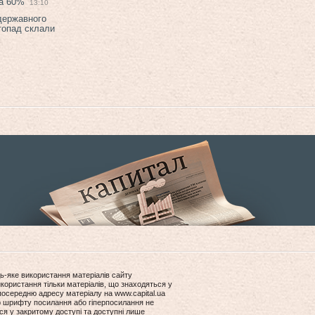
на 60%
13:10
 державного
топад склали
ь-яке використання матеріалів сайту
користання тільки матеріалів, що знаходяться у
посередню адресу матеріалу на www.capital.ua
ір шрифту посилання або гіперпосилання не
ся у закритому доступі та доступні лише