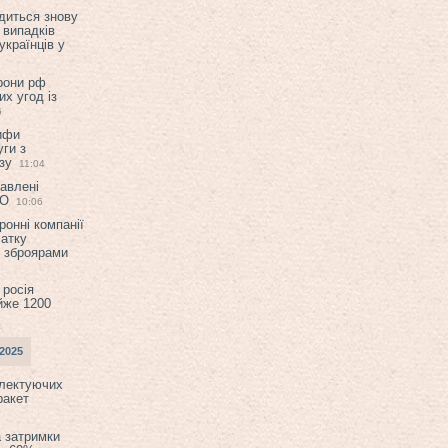
диться знову
 випадків
українців у
орони рф
их угод із
6
ифи
ги з
зу
11:04
авлені
ТО
10:06
ронні компанії
атку
и зброярами
 росія
йже 1200
2025
плектуючих
ракет
а затримки