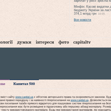
зарплат у росії зросла 
Мінфін: Касові видатки
бюджету України за лис
374,1 млрд грн
10:05
Все новости
ології
думки
інтереси
фото
capitaltv
time
Капитал 500
 зміст сайту
www.capital.ua
є об'єктом авторського права та охороняються законом. Буд
анні правил передруку і за наявності гіперпосилання на
www.capital.ua
. Дозволяється ви
мови посилання та/або прямого відкритого для пошукових систем гіперпосилання на без
гіперпосилання має бути розміщене в підзаголовку або першому абзаці матеріалу. Розм
ексту використовуваного матеріалу. Будь-яке використання матеріалів, які знаходять