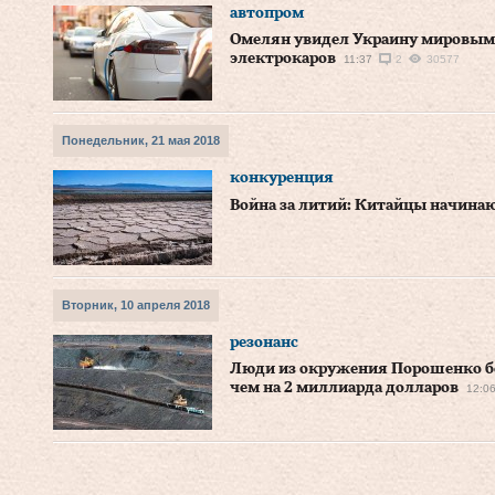
автопром
Омелян увидел Украину мировым 
электрокаров
11:37
2
30577
Понедельник, 21 мая 2018
конкуренция
Война за литий: Китайцы начина
Вторник, 10 апреля 2018
резонанс
Люди из окружения Порошенко бе
чем на 2 миллиарда долларов
12:0