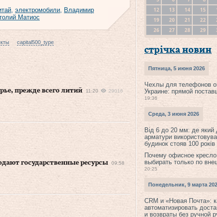
12
13
14
15
итай
,
электромобили
,
Владимир
толий Матиос
19
20
21
22
26
27
28
29
екты
capital500_type
стрічка новин
Пятница, 5 июня 2026
Чехлы для телефонов о
рье, прежде всего литий
Украине: прямой постав
11:20
29016
19:36
Среда, 3 июня 2026
Від 6 до 20 мм: де який
арматури використовува
будинок стояв 100 років
Почему офисное кресло
выбирать только по вне
одают государственные ресурсы
09:58
20:25
Понедельник, 9 марта 20
CRM и «Новая Почта»: к
автоматизировать доста
и возвраты без ручной 