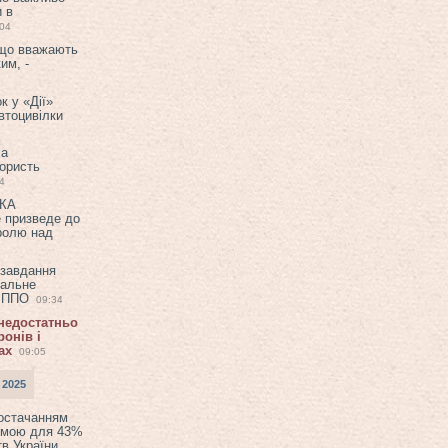
и в
:04
 що вважають
им, -
к у «Дії»
втоцивілки
ла
користь
4
ЕКА
е призведе до
ролю над
 завдання
еальне
в ППО
09:34
 недостатньо
онів і
ах
09:05
 2025
постачанням
емою для 43%
в України