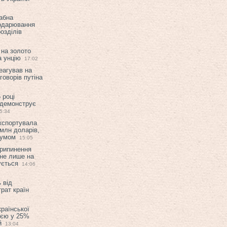
абна
подарювання
озділів
 на золото
а унцію
17:02
еагував на
оворів путіна
 році
 демонструє
5:34
експортувала
млн доларів,
мумом
15:05
припинення
 не лише на
ується
14:06
 від
рат країн
країнської
ією у 25%
й
13:04