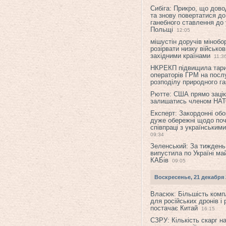
Сибіга: Прикро, що дово
та знову повертатися до
ганебного ставлення до 
Польщі
12:05
мішустін доручів міноб
розірвати низку військов
західними країнами
11:3
НКРЕКП підвищила тар
операторів ГРМ на послу
розподілу природного га
Рютте: США прямо зацік
залишатись членом НА
Експерт: Закордонні обо
дуже обережні щодо поч
співпраці з українським
09:34
Зеленський: За тиждень
випустила по Україні ма
КАБів
09:05
Воскресенье, 21 декабря 
Власюк: Більшість ком
для російських дронів і 
постачає Китай
16:15
СЗРУ: Кількість скарг н