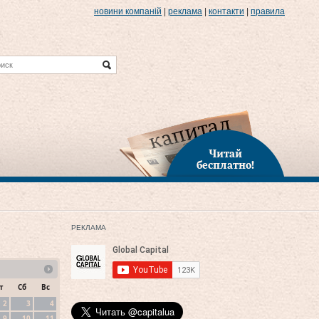
новини компаній
|
реклама
|
контакти
|
правила
Читай
бесплатно!
РЕКЛАМА
т
Сб
Вс
2
3
4
9
10
11