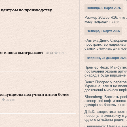
Пятница, 6 марта 2026
центром по производству
Размер 205/55 R16: что 
кому подходит
15:44
Четверг, 5 марта 2026
«Аптека Дня»: Специал
пространство надежных
самых сложных диагноз
ют и пока выигрывают
10:13
82970
Вторник, 23 декабря 2025
Прем’єр Чехії: Майбутнє 
постачання Україні арти
снарядів буде вирішене у
Венс: Прогрес у перего
України є, але я не впев
досягненні мирного вир
з аукциона получили лития более
Bloomberg: Вартість рос
6
30586
експортної нафти впала
доларів за барель
14:06
ДТЕК: Енергетики протя
повернули електрику в 
одного мільйона родин
Свириденко: Надзвичай