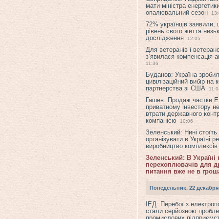
мати міністра енергетик
опалювальний сезон
13
72% українців заявили,
рівень свого життя низьк
дослідження
12:05
Для ветеранів і ветерано
з’явилася компенсація а
11:36
Буданов: Україна зроби
цивілізаційний вибір на 
партнерства зі США
11:0
Гашев: Продаж частки 
приватному інвестору н
втрати державного конт
компанією
10:06
Зеленський: Нині стоїть
організувати в Україні р
виробництво комплексі
Зеленський: В Україні
перехоплювачів для др
питання вже не в грош
Понедельник, 22 декабря
ІЕД: Перебої з електро
стали серйозною пробл
промислових підприємст