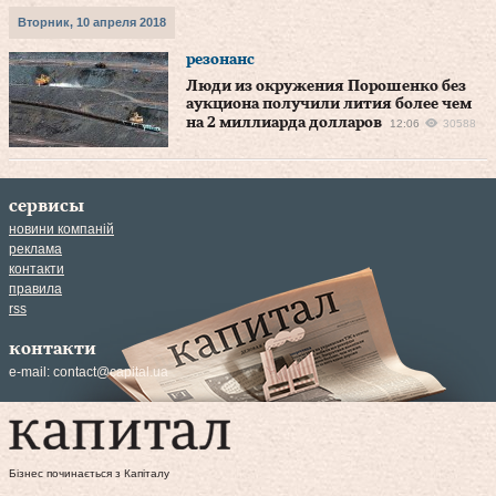
Вторник, 10 апреля 2018
резонанс
Люди из окружения Порошенко без
аукциона получили лития более чем
на 2 миллиарда долларов
12:06
30588
сервисы
новини компаній
реклама
контакти
правила
rss
контакти
e-mail:
contact@capital.ua
Бізнес починається з Капіталу