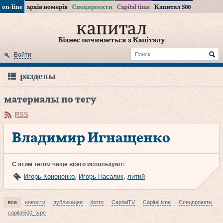
on-line
архів номерів
Спецпроекти
Capital time
Капитал 500
Бізнес починається з Капіталу
Войти
разделы
материалы по тегу
RSS
Владимир Игнащенко
С этим тегом чаще всего используют:
Игорь Кононенко
,
Игорь Насалик
,
литий
все
новости
публикации
фото
CapitalTV
Capital time
Спецпроекты
capital500_type