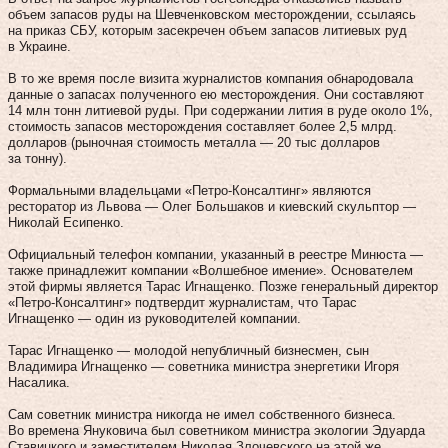
объем запасов руды на Шевченковском месторождении, ссылаясь
на приказ СБУ, которым засекречен объем запасов литиевых руд
в Украине.
В то же время после визита журналистов компания обнародовала
данные о запасах полученного ею месторождения. Они составляют
14 млн тонн литиевой руды. При содержании лития в руде около 1%,
стоимость запасов месторождения составляет более 2,5 млрд.
долларов (рыночная стоимость металла — 20 тыс долларов
за тонну).
Формальными владельцами «Петро-Консалтинг» являются
ресторатор из Львова — Олег Большаков и киевский скульптор —
Николай Есипенко.
Официальный телефон компании, указанный в реестре Минюста —
также принадлежит компании «Волшебное имение». Основателем
этой фирмы является Тарас Игнащенко. Позже генеральный директор
«Петро-Консалтинг» подтвердит журналистам, что Тарас
Игнащенко — один из руководителей компании.
Тарас Игнащенко — молодой непубличный бизнесмен, сын
Владимира Игнащенко — советника министра энергетики Игоря
Насалика.
Сам советник министра никогда не имел собственного бизнеса.
Во времена Януковича был советником министра экологии Эдуарда
Ставицкого и заместителем Николая Злочевского на этой же