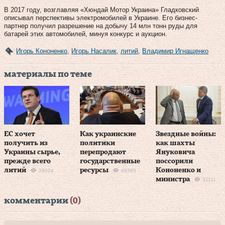
В 2017 году, возглавляя «Хюндай Мотор Украина» Гладковский
описывал перспективы электромобилей в Украине. Его бизнес-
партнер получил разрешение на добычу 14 млн тонн руды для
батарей этих автомобилей, минуя конкурс и аукцион.
Игорь Кононенко
,
Игорь Насалик
,
литий
,
Владимир Игнащенко
материалы по теме
ЕС хочет
Как украинские
Звездные войны:
получить из
политики
как шахты
Украины сырье,
перепродают
Януковича
прежде всего
государственные
поссорили
литий
ресурсы
Кононенко и
29024
49385
министра
31111
комментарии
(0)