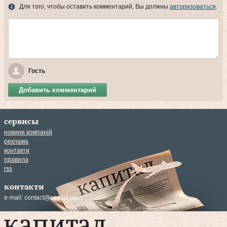
Для того, чтобы оставить комментарий, Вы должны
авторизоваться
.
Гость
Добавить комментарий
сервисы
новини компаній
реклама
контакти
правила
rss
контакти
e-mail:
contact@capital.ua