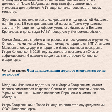
должности. После Майдана министр стал фигурантом шести
уголовных дел и убежал. А Игнащенко начал советовать новому
министру.
Журналисты несколько раз фиксировала его под приемной Насалика
на Infinity за 1,5 млн грн, записанной на сына. Также журналисты
заметили Игнащенко под офисом угольного бизнесмена Виталия
Кропачева, в день, когда НАБУ проводило у бизнесмена обыски.
Семья Игнащенко глубоко интегрирована в президентское окружение.
Он советник министра Насалика, помощник нардепа от БПП Анатолия
Матвиенко, сосед другого нардепа и бизнес-партнера президента
Игоря Кононенко. В 2016 году журналисты программы «Схемы»
зафиксировали Игнащенко среди тех, кто встречал Кононенко
в аэропорту.
Читайте также:
Чем авиакомпания лоукост отличается от не
лоукоста?
Младший Игнащенко ведет бизнес с Игорем Гладковским, сыном
первого заместителя секретаря Совета нацбезопасности и обороны
Украины, раньше — бизнес-партнером Порошенко в компании
«Богдан».
Игорь Гладковський и Тарас Игнащенко являются соучредителями
ООО «Киевбиоэнерго».