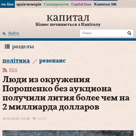
on-line
архів номерів
Спецпроекти
Capital time
Капитал 500
Бізнес починається з Капіталу
Войти
разделы
політика
резонанс
RSS
Люди из окружения
Порошенко без аукциона
получили лития более чем на
2 миллиарда долларов
10.04.2018 / 12:06
30595