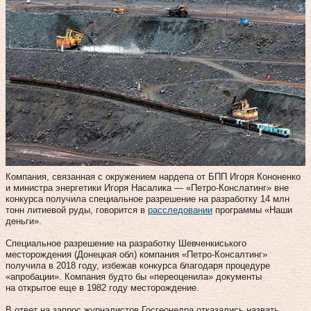
Компания, связанная с окружением нардепа от БПП Игоря Кононенко
и министра энергетики Игоря Насалика — «Петро-Конслатинг» вне
конкурса получила специальное разрешение на разработку 14 млн
тонн литиевой руды, говорится в
расследовании
программы «Наши
деньги».
Специальное разрешение на разработку Шевченкиського
месторождения (Донецкая обл) компания «Петро-Консалтинг»
получила в 2018 году, избежав конкурса благодаря процедуре
«апробации». Компания будто бы «переоценила» документы
на открытое еще в 1982 году месторождение.
В ответ на запрос журналистов Госгеонедра отказались назвать