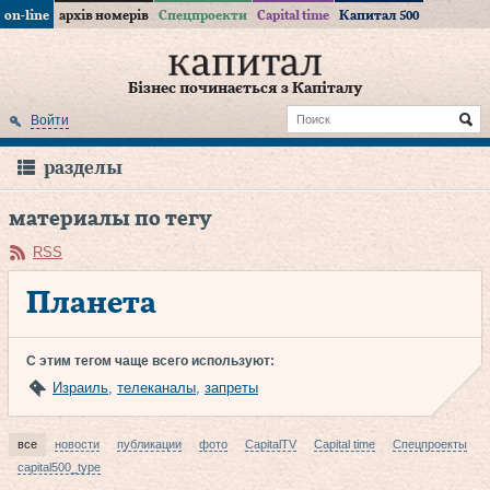
on-line
архів номерів
Спецпроекти
Capital time
Капитал 500
Бізнес починається з Капіталу
Войти
разделы
материалы по тегу
RSS
Планета
С этим тегом чаще всего используют:
Израиль
,
телеканалы
,
запреты
все
новости
публикации
фото
CapitalTV
Capital time
Спецпроекты
capital500_type