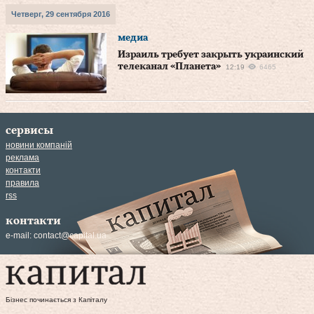
Четверг, 29 сентября 2016
медиа
Израиль требует закрыть украинский
телеканал «Планета»
12:19
6465
сервисы
новини компаній
реклама
контакти
правила
rss
контакти
e-mail:
contact@capital.ua
Бізнес починається з Капіталу