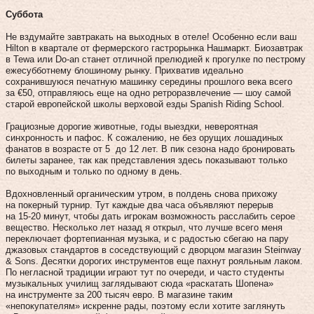
Суббота
Не вздумайте завтракать на выходных в отеле! Особенно если ваш
Hilton в квартале от фермерского гастрорынка Нашмаркт. Биозавтрак
в Tewa или Do-an станет отличной прелюдией к прогулке по пестрому
ежесубботнему блошиному рынку. Прихватив идеально
сохранившуюся печатную машинку середины прошлого века всего
за €50, отправляюсь еще на одно ретроразвлечение — шоу самой
старой европейской школы верховой езды Spanish Riding School.
Грациозные дорогие животные, годы выездки, невероятная
синхронность и пафос. К сожалению, не без орущих лошадиных
фанатов в возрасте от 5 до 12 лет. В пик сезона надо бронировать
билеты заранее, так как представления здесь показывают только
по выходным и только по одному в день.
Вдохновленный органическим утром, в полдень снова прихожу
на покерный турнир. Тут каждые два часа объявляют перерыв
на 15‑20 минут, чтобы дать игрокам возможность расслабить серое
вещество. Несколько лет назад я открыл, что лучше всего меня
переключает фортепианная музыка, и с радостью сбегаю на пару
джазовых стандартов в соседствующий с дворцом магазин Steinway
& Sons. Десятки дорогих инструментов еще пахнут рояльным лаком.
По негласной традиции играют тут по очереди, и часто студенты
музыкальных училищ заглядывают сюда «раскатать Шопена»
на инструменте за 200 тысяч евро. В магазине таким
«непокупателям» искренне рады, поэтому если хотите заглянуть