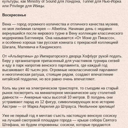
культуры, как Ministry of Sound для Лондона, Tunnel для Нью-Йорка
или Privilege для Ибицы.
Воскресенье
Вена — город огромного количества и отличного качества музеев,
но моя любимая галерея — Albertina. Начинаю день с недавно
вернувшейся после мирового турне в Вену коллекции классического
модернизма Батлинера. Она называется «От Моне до Пикассо»,
и особенно хороша там русская комната с прекрасной коллекцией
Шагала, Малевича и Кандинского.
От «Альбертины» до Императорского дворца Хофбург рукой подать.
Беру у организаторов припасенный для участников турнира сегвей
и еду в парк напротив венского парламента, где каждый год
высаживают 40 тысяч роз. Огромные неоклассический парламент
и неоготическая ратуша, стоящие рядом, создают впечатление
китайской подделки, но все равно очень впечатляют.
Коль мы уже на электрическом транспорте, то съездим на старый
рынок посмотреть на миниатюрное механическое шоу столетней
давности — Анкерные часы высотой 10 метров. В полдень они
устраивают парад из 12 фигур, символизирующих всю историю
Австрии — от Марка Аврелия до Штрауса. Необычное зрелище!
Уже не первый год я мечтаю съесть настоящую венскую сосиску
на лучшей смотровой площадке города — крыше собора Святого
Штефана, но будем откровенны: сосиски, которые продаются