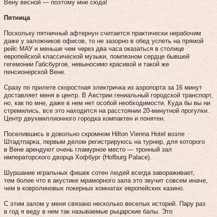
Вену весной — поэтому мне сюда!
Пятница
Поскольку пятничный афтернун считается практически нерабочим
даже у заложников офисов, то не зазорно в обед успеть на прямой
рейс МАУ и меньше чем через два часа оказаться в столице
европейской классической музыки, помпезном сердце бывшей
гегемонии Габсбургов, невыносимо красивой и такой же
пенсионерской Вене.
Сразу по прилете скоростная электричка из аэропорта за 16 минут
доставляет меня в центр. В Австрии гениальный городской транспорт,
но, как по мне, даже в нем нет особой необходимости. Куда бы вы ни
стремились, все это находится на расстоянии 20‑минутной прогулки.
Центр двухмиллионного городка компактен и понятен.
Поселившись в довольно скромном Hilton Vienna Hotel возле
Штадтпарка, первым делом регистрируюсь на турнир, для которого
в Вене арендуют очень гламурное место — тронный зал
императорского дворца Хофбург (Hofburg Palace).
Шуршание игральных фишек сотен людей всегда завораживает,
тем более что в акустике мраморного зала это звучит совсем иначе,
чем в ковролиновых покерных комнатах европейских казино.
С этим залом у меня связано несколько веселых историй. Пару раз
в год я веду в нем так называемые рыцарские балы. Это