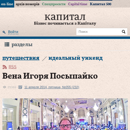
on-line
архів номерів
Спецпроекти
Capital time
Капитал 500
Бізнес починається з Капіталу
Войти
разделы
путешествия
идеальный уикенд
RSS
Вена Игоря Посыпайко
11 апреля 2014, пятница, №055 (232)
25369