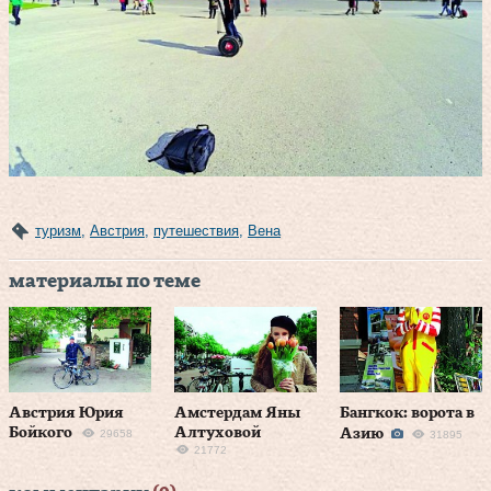
туризм
,
Австрия
,
путешествия
,
Вена
материалы по теме
Австрия Юрия
Амстердам Яны
Бангкок: ворота в
Бойкого
Алтуховой
Азию
29658
31895
21772