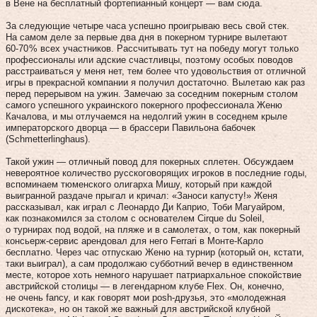
в Вене на бесплатный фортепианный концерт — вам сюда.
За следующие четыре часа успешно проигрываю весь свой стек.
На самом деле за первые два дня в покерном турнире вылетают
60‑70 % всех участников. Рассчитывать тут на победу могут только
профессионалы или адские счастливцы, поэтому особых поводов
расстраиваться у меня нет, тем более что удовольствия от отличной
игры в прекрасной компании я получил достаточно. Вылетаю как раз
перед перерывом на ужин. Замечаю за соседним покерным столом
самого успешного украинского покерного профессионала Женю
Качалова, и мы отлучаемся на недолгий ужин в соседнем крыле
императорского дворца — в брассери Павильона бабочек
(Schmetterlinghaus).
Такой ужин — отличный повод для покерных сплетен. Обсуждаем
невероятное количество русскоговорящих игроков в последние годы,
вспоминаем тюменского олигарха Мишу, который при каждой
выигранной раздаче прыгал и кричал: «Заноси капусту!» Женя
рассказывал, как играл с Леонардо Ди Каприо, Тоби Магуайром,
как познакомился за столом с основателем Cirque du Soleil,
о турнирах под водой, на пляже и в самолетах, о том, как покерный
консьерж-сервис арендовал для него Ferrari в Монте-Карло
бесплатно. Через час отпускаю Женю на турнир (который он, кстати,
таки выиграл), а сам продолжаю субботний вечер в единственном
месте, которое хоть немного нарушает патриархальное спокойствие
австрийской столицы — в легендарном клубе Flex. Он, конечно,
не очень fancy, и как говорят мои posh-друзья, это «молодежная
дискотека», но он такой же важный для австрийской клубной