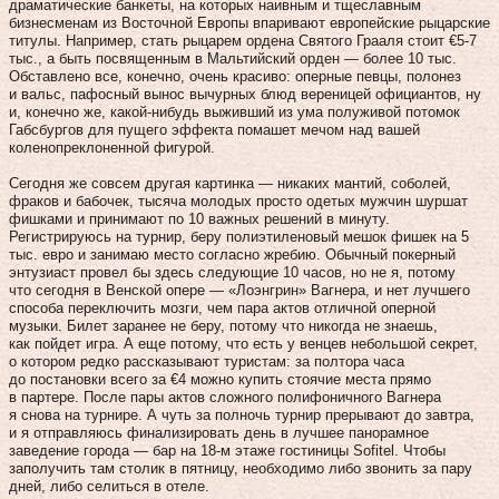
драматические банкеты, на которых наивным и тщеславным
бизнесменам из Восточной Европы впаривают европейские рыцарские
титулы. Например, стать рыцарем ордена Святого Грааля стоит €5‑7
тыс., а быть посвященным в Мальтийский орден — более 10 тыс.
Обставлено все, конечно, очень красиво: оперные певцы, полонез
и вальс, пафосный вынос вычурных блюд вереницей официантов, ну
и, конечно же, какой‑нибудь выживший из ума полуживой потомок
Габсбургов для пущего эффекта помашет мечом над вашей
коленопреклоненной фигурой.
Сегодня же совсем другая картинка — никаких мантий, соболей,
фраков и бабочек, тысяча молодых просто одетых мужчин шуршат
фишками и принимают по 10 важных решений в минуту.
Регистрируюсь на турнир, беру полиэтиленовый мешок фишек на 5
тыс. евро и занимаю место согласно жребию. Обычный покерный
энтузиаст провел бы здесь следующие 10 часов, но не я, потому
что сегодня в Венской опере — «Лоэнгрин» Вагнера, и нет лучшего
способа переключить мозги, чем пара актов отличной оперной
музыки. Билет заранее не беру, потому что никогда не знаешь,
как пойдет игра. А еще потому, что есть у венцев небольшой секрет,
о котором редко рассказывают туристам: за полтора часа
до постановки всего за €4 можно купить стоячие места прямо
в партере. После пары актов сложного полифоничного Вагнера
я снова на турнире. А чуть за полночь турнир прерывают до завтра,
и я отправляюсь финализировать день в лучшее панорамное
заведение города — бар на 18‑м этаже гостиницы Sofitel. Чтобы
заполучить там столик в пятницу, необходимо либо звонить за пару
дней, либо селиться в отеле.