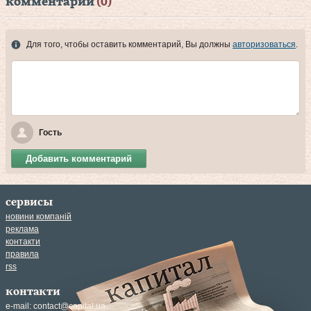
комментарии
(0)
Для того, чтобы оставить комментарий, Вы должны
авторизоваться
.
Гость
Добавить комментарий
сервисы
новини компаній
реклама
контакти
правила
rss
контакти
e-mail:
contact@capital.ua