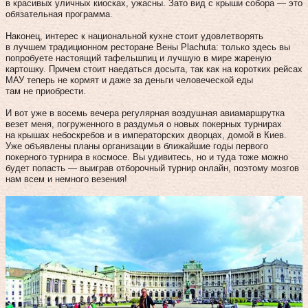
в красивых уличных киосках, ужасны. Зато вид с крыши собора — это
обязательная программа.
Наконец, интерес к национальной кухне стоит удовлетворять
в лучшем традиционном ресторане Вены Plachutа: только здесь вы
попробуете настоящий тафельшпиц и лучшую в мире жареную
картошку. Причем стоит наедаться досыта, так как на коротких рейсах
МАУ теперь не кормят и даже за деньги человеческой еды
там не приобрести.
И вот уже в восемь вечера регулярная воздушная авиамаршрутка
везет меня, погруженного в раздумья о новых покерных турнирах
на крышах небоскребов и в императорских дворцах, домой в Киев.
Уже объявлены планы организации в ближайшие годы первого
покерного турнира в космосе. Вы удивитесь, но и туда тоже можно
будет попасть — выиграв отборочный турнир онлайн, поэтому мозгов
нам всем и немного везения!