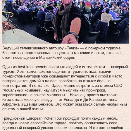
Ведущий телевизионного автошоу «Тачки» — о покерном туризме,
бесплатных фортепианных концертах в магазине и о том, сколько
стоит посвящение в Мальтийский орден.
Один из best-kept secrets азартных людей с интеллектом — покерный
туризм. Хотя таких пакетов еще нет в турагентствах, тысячи
покеристов-аматоров уже совмещают путешествия с игрой и часто
возвращаются домой в плюсе, заработав на отдыхе больше,
чем потратив. И не только. Здесь можно встретить за столом СЕО
глобальных компаний, научиться мыслить как про-игроки,
заработавшие на покере миллионы… Наконец, просто выставить
из‑за стола мировую звезду — от Роналдо и Ди Каприо до Бена
Аффлека и Дэвида Беккера. Это может оказаться самым необычным
опытом в вашей жизни.
Грандиозный European Poker Tour проходит почти каждый месяц,
всегда в новом европейском городе, поэтому организовать себе
идеальный покерный уикенд совсем не сложно. Я же нежно люблю