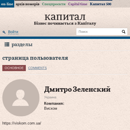
on-line
архів номерів
Спецпроекти
Capital time
Капитал 500
Бізнес починається з Капіталу
Войти
разделы
страница пользователя
ОСНОВНОЕ
COMMENTS
Дмитро Зеленский
Украина
Компания:
Виском
https://viskom.com.ua/