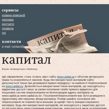
сервисы
новини компаній
реклама
контакти
правила
rss
контакти
e-mail:
contact@capital.ua
Бізнес починається з Капіталу
Ідеї оформлення, стиль та весь зміст сайту
www.capital.ua
є об'єктом авторського
права та охороняються законом. Будь-яке використання матеріалів сайту
допускається тільки при дотриманні правил передруку і за наявності гіперпосилання
на
www.capital.ua
. Дозволяється використання тільки матеріалів, що знаходяться у
відкритому доступі і лише за умови посилання та/або прямого відкритого для
пошукових систем гіперпосилання на безпосередню адресу матеріалу на
www.capital.ua www.capital.ua /a>. Посилання/гіперпосилання має бути розміщене в
підзаголовку або першому абзаці матеріалу. Розмір шрифту посилання або
гіперпосилання не повинен бути меншим за шрифт тексту використовуваного
матеріалу. Будь-яке використання матеріалів, які знаходяться у закритому доступі
та доступні лише зареєстрованим користувачам, допускається лише за попереднім